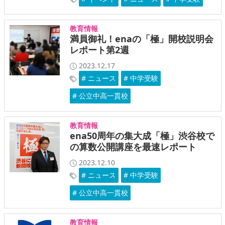
教育情報
満員御礼！enaの「極」開校説明会
レポート第2週
2023.12.17
# ニュース
# 中学受験
# 公立中高一貫校
教育情報
ena50周年の集大成「極」渋谷校で
の算数公開講座を最速レポート
2023.12.10
# ニュース
# 中学受験
# 公立中高一貫校
教育情報