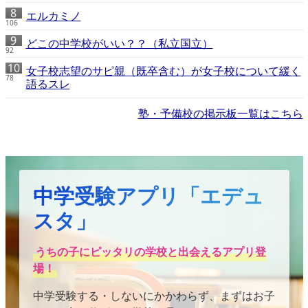
エルカミノ
106
どこの中学校がいい？？（私立国立）
92
女子校志望のサピ親（既卒含む）が女子校について緩く
78
語るスレ
塾・予備校の掲示板一覧はこちら
中学受験アプリ「エデュ
スタ」
うちの子にピッタリの学校と出会えるアプリ登
場！
中学受験する・しないにかかわらず、まずはお子