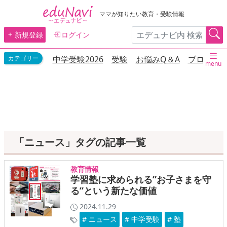
ママが知りたい教育・受験情報
新規登録
ログイン
中学受験2026
受験
お悩みQ＆A
ブログ
menu
「ニュース」タグの記事一覧
教育情報
学習塾に求められる”お子さまを守
る”という新たな価値
2024.11.29
# ニュース
# 中学受験
# 塾