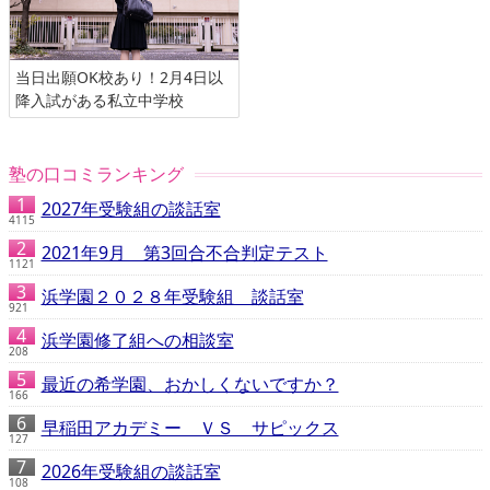
当日出願OK校あり！2月4日以
降入試がある私立中学校
塾の口コミランキング
2027年受験組の談話室
4115
2021年9月 第3回合不合判定テスト
1121
浜学園２０２８年受験組 談話室
921
浜学園修了組への相談室
208
最近の希学園、おかしくないですか？
166
早稲田アカデミー ＶＳ サピックス
127
2026年受験組の談話室
108