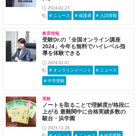
2024.02.27
# ニュース
# 保護者
# 入試情報
教育情報
受験Dr.の「全国オンライン講座
2024」今年も無料でハイレベル指
導を体験できる
2024.02.01
# オンラインイベント
# ニュース
# 中学受験
受験
ノートを取ることで理解度が格段に
上がる 最難関中に合格実績多数の
駿台・浜学園
2023.12.28
# イベント
# ニュース
# 中学受験