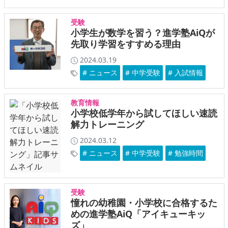
受験
小学生が数学を習う？進学塾AiQが
先取り学習をすすめる理由
2024.03.19
# ニュース
# 中学受験
# 入試情報
教育情報
小学校低学年から試してほしい速読
解力トレーニング
2024.03.12
# ニュース
# 中学受験
# 勉強時間
受験
憧れの幼稚園・小学校に合格するた
めの進学塾AiQ「アイキューキッ
ズ」