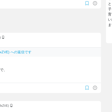
と
子
育
い
ま
)
OMxZVE) への返信です
ので、
MxZVE)