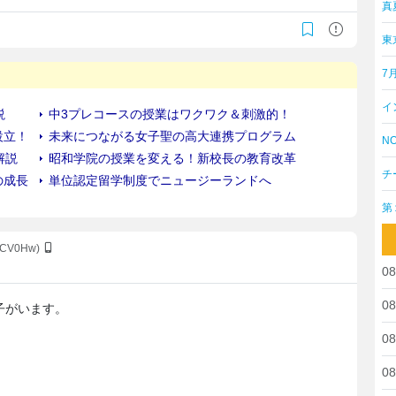
真
東
7
イ
NO
チ
第
OCV0Hw)
08
08
子がいます。
08
08