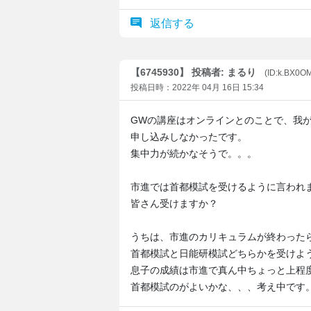
返信する
【6745930】 投稿者: まるり
(ID:k.BX0O
投稿日時：2022年 04月 16日 15:34
GWの講座はオンラインとのことで、我
申し込みしなかったです。
集中力が続かなそうで。。。
市進では首都模試を受けるように言われ
皆さん受けますか？
うちは、市進のカリキュラムが終わ
首都模試と日能研模試どちらかを受けよ
息子の成績は市進で真ん中ちょっと上程
首都模試のがよいかな、、、考え中です