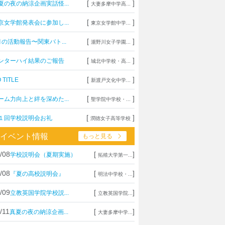
[
]
夏の夜の納涼企画実話怪...
大妻多摩中学高...
[
]
京女学館発表会に参加し...
東京女学館中学...
[
]
月の活動報告〜関東バト...
瀧野川女子学園...
[
]
ンターハイ結果のご報告
城北中学校・高...
[
]
 TITLE
新渡戸文化中学...
[
]
ーム力向上と絆を深めた...
聖学院中学校・...
[
]
１回学校説明会お礼
潤徳女子高等学校
イベント情報
もっと見る
/08
[
]
学校説明会（夏期実施）
拓殖大学第一...
/08
[
]
『夏の高校説明会』
明法中学校・...
/09
[
]
立教英国学院学校説...
立教英国学院...
/11
[
]
真夏の夜の納涼企画...
大妻多摩中学...