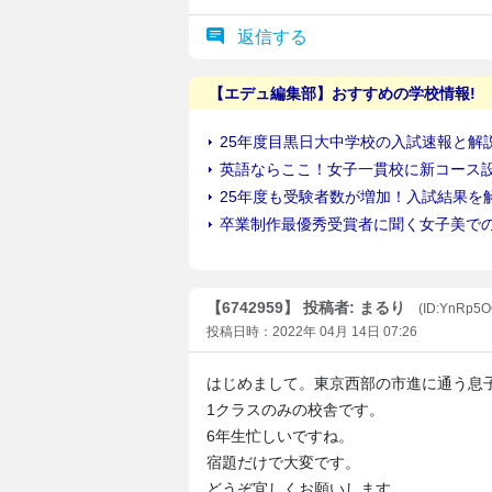
返信する
【6742959】 投稿者: まるり
(ID:YnRp5
投稿日時：2022年 04月 14日 07:26
はじめまして。東京西部の市進に通う息
1クラスのみの校舎です。
6年生忙しいですね。
宿題だけで大変です。
どうぞ宜しくお願いします