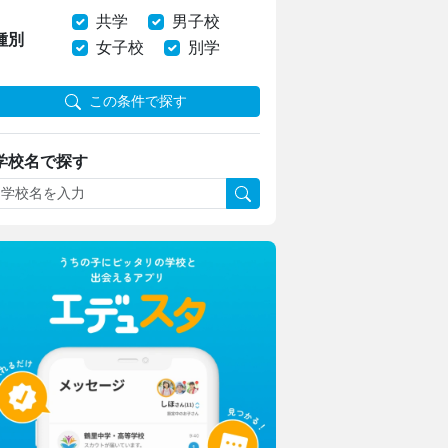
共学
男子校
種別
女子校
別学
この条件で探す
学校名で探す