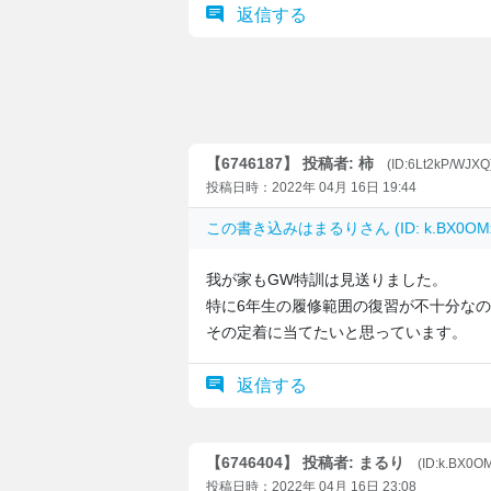
返信する
【6746187】 投稿者: 柿
(ID:6Lt2kP/WJXQ
投稿日時：2022年 04月 16日 19:44
この書き込みは
まるり
さん (ID: k.BX0
我が家もGW特訓は見送りました。
特に6年生の履修範囲の復習が不十分な
その定着に当てたいと思っています。
返信する
【6746404】 投稿者: まるり
(ID:k.BX0O
投稿日時：2022年 04月 16日 23:08