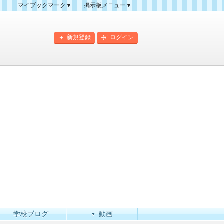
マイブックマーク▼
掲示板メニュー▼
クマーク一覧
掲示板の使い方
掲示板マップ
新規登録
ログイン
人気スレッドランキング
新規スレッド一覧
新着書き込み一覧
このカテゴリにスレッドを
作成
学校ブログ
動画