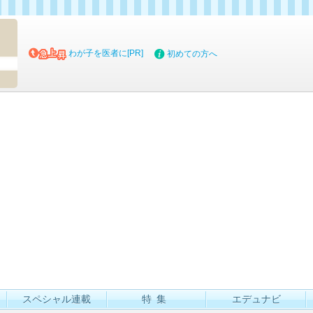
マイブッ
わが子を医者に[PR]
初めての方へ
スペシャル連載
特集
エデュナビ