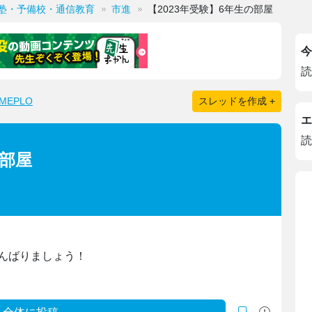
塾・予備校・通信教育
市進
【2023年受験】6年生の部屋
今
読
EPLO
スレッドを作成 +
エ
読
の部屋
んばりましょう！