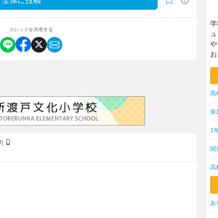
全体に投稿
学
スレッドを共有する
ュ
や
お
高
第
1
U)
関
高
あ