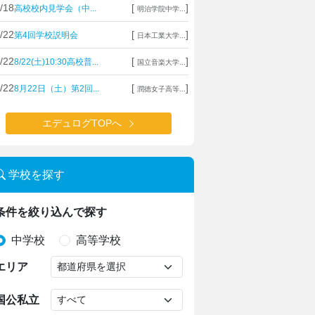
/18
[
]
高校校内見学会（中...
明治学院中学...
/22
[
]
第4回学校説明会
日本工業大学...
/22
[
]
8/22(土)10:30高校普...
国立音楽大学...
/22
[
]
8月22日（土）第2回...
潤徳女子高等...
エデュログTOPへ
学校を探す
条件を絞り込んで探す
中学校
高等学校
エリア
国公私立