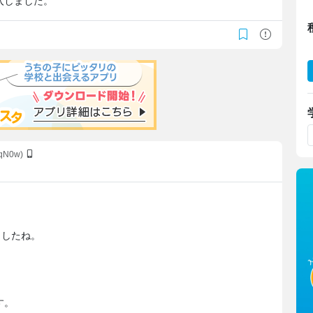
入しました。
wqN0w)
ましたね。
、
す。