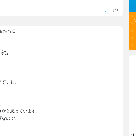
MxZVE)
が家は
ますよね。
ったら
うかと思っています。
度なので、
。
イ