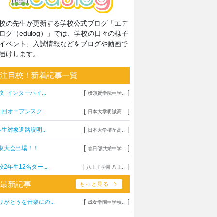
校の先生が更新する学校公式ブログ「エデ
ログ（edulog）」では、学校の日々の様子
イベント、入試情報などをブログや動画で
届けします。
注目校！新着記事一覧
[
]
校･インターハイ...
横須賀学院中学...
[
]
1回オープンスク...
日本大学明誠高...
[
]
年生対象進路説明...
日本大学櫻丘高...
[
]
東大会出場！！
春日部共栄中学...
[
]
校2年生12名ター...
八王子学園 八王...
最新記事
もっと見る
[
]
りがとうを音楽にの...
成女学園中学校...