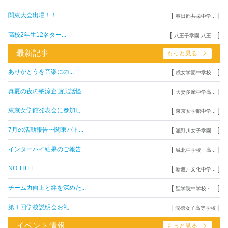
[
]
関東大会出場！！
春日部共栄中学...
[
]
高校2年生12名ター...
八王子学園 八王...
最新記事
もっと見る
[
]
ありがとうを音楽にの...
成女学園中学校...
[
]
真夏の夜の納涼企画実話怪...
大妻多摩中学高...
[
]
東京女学館発表会に参加し...
東京女学館中学...
[
]
7月の活動報告〜関東バト...
瀧野川女子学園...
[
]
インターハイ結果のご報告
城北中学校・高...
[
]
NO TITLE
新渡戸文化中学...
[
]
チーム力向上と絆を深めた...
聖学院中学校・...
[
]
第１回学校説明会お礼
潤徳女子高等学校
イベント情報
もっと見る