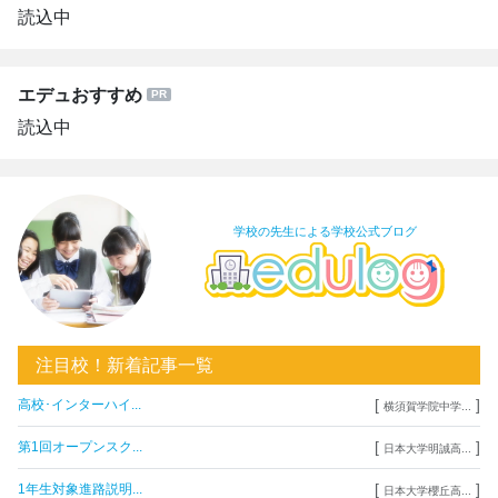
読込中
エデュおすすめ
読込中
学校の先生による学校公式ブログ
注目校！新着記事一覧
[
]
高校･インターハイ...
横須賀学院中学...
[
]
第1回オープンスク...
日本大学明誠高...
[
]
1年生対象進路説明...
日本大学櫻丘高...