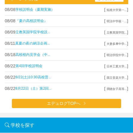
08/08
[
]
学校説明会（夏期実施）
拓殖大学第一...
08/08
[
]
『夏の高校説明会』
明法中学校・...
08/09
[
]
立教英国学院学校説...
立教英国学院...
08/11
[
]
真夏の夜の納涼企画...
大妻多摩中学...
08/18
[
]
高校校内見学会（中...
明治学院中学...
08/22
[
]
第4回学校説明会
日本工業大学...
08/22
[
]
8/22(土)10:30高校普...
国立音楽大学...
08/22
[
]
8月22日（土）第2回...
潤徳女子高等...
エデュログTOPへ
学校を探す