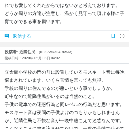
れでも愛してくれたからではないかと考えております。
どうか周りの方達が注意し、温かく見守って頂ける様に子
育てができる事を願います。
返信する
投稿者: 近隣住民
(ID:3PWReu4R6WM)
投稿日時：2020年 05月 06日 04:02
立命館小学校の門の前に設置しているモスキート音に毎晩
悩まされています。いくら苦情を言っても無視。
学校の周りに住んでるのが悪いという事でしょうか。
町中なので近隣住民がいるのは当然のこと。
子供の電車での迷惑行為と同レベルの行為だと思います。
モスキート音は夜間の子供よけのつもりかもしれません
が、近隣住民も不快な音が一晩中聴こえて迷惑なんです。
こんなところに書き込ませてないで、一度の苦情で止めて