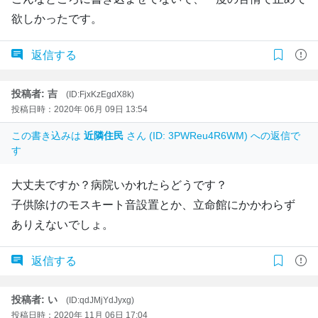
欲しかったです。
返信する
投稿者: 吉
(ID:FjxKzEgdX8k)
投稿日時：2020年 06月 09日 13:54
この書き込みは
近隣住民
さん (ID: 3PWReu4R6WM) への返信で
す
大丈夫ですか？病院いかれたらどうです？
子供除けのモスキート音設置とか、立命館にかかわらず
ありえないでしょ。
返信する
投稿者: い
(ID:qdJMjYdJyxg)
投稿日時：2020年 11月 06日 17:04