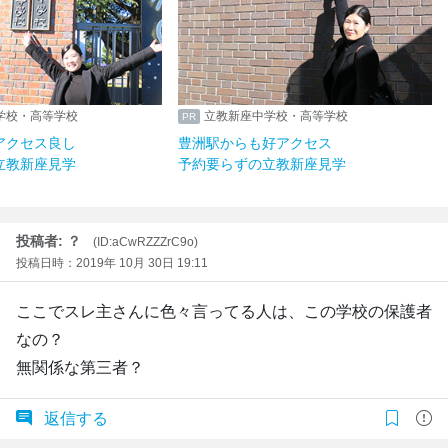
学校・高等学校
立教新座中学校・高等学校
アクセス良し
豊洲駅からも好アクセス
立教新座見学
予約要らずの立教新座見学
投稿者: ？
(ID:aCwRZZZrC9o)
投稿日時：2019年 10月 30日 19:11
ここでスレ主さんに色々言ってる人は、この学校の保護者
なの？
無関係な第三者？
返信する