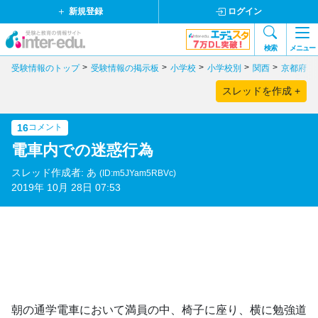
新規登録
ログイン
検索
メニュー
受験情報のトップ
受験情報の掲示板
小学校
小学校別
関西
京都府
スレッドを作成 +
16
コメント
電車内での迷惑行為
スレッド作成者: あ
(ID:m5JYam5RBVc)
2019年 10月 28日 07:53
朝の通学電車において満員の中、椅子に座り、横に勉強道