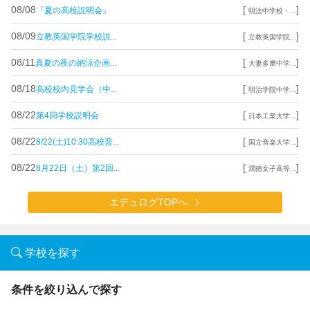
08/08
[
]
『夏の高校説明会』
明法中学校・...
08/09
[
]
立教英国学院学校説...
立教英国学院...
08/11
[
]
真夏の夜の納涼企画...
大妻多摩中学...
08/18
[
]
高校校内見学会（中...
明治学院中学...
08/22
[
]
第4回学校説明会
日本工業大学...
08/22
[
]
8/22(土)10:30高校普...
国立音楽大学...
08/22
[
]
8月22日（土）第2回...
潤徳女子高等...
エデュログTOPへ
学校を探す
条件を絞り込んで探す