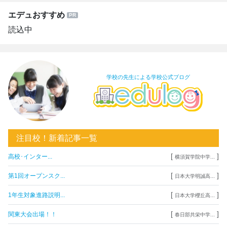
エデュおすすめ
読込中
学校の先生による学校公式ブログ
注目校！新着記事一覧
[
]
高校･インター...
横須賀学院中学...
[
]
第1回オープンスク...
日本大学明誠高...
[
]
1年生対象進路説明...
日本大学櫻丘高...
[
]
関東大会出場！！
春日部共栄中学...