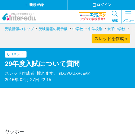
新規登録
ログイン
検索
メニュー
受験情報のトップ
受験情報の掲示板
中学校
中学校別
女子中学校
静
スレッドを作成 +
0
コメント
29年度入試について質問
スレッド作成者: 憧れます。
(ID:yVQfUXRqEAk)
2016年 02月 27日 22:15
ヤッホー