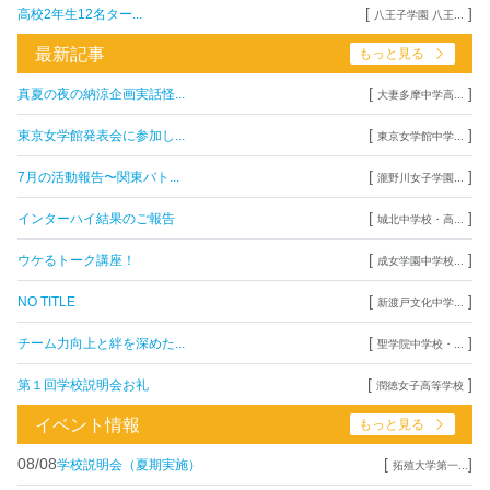
[
]
高校2年生12名ター...
八王子学園 八王...
最新記事
もっと見る
[
]
真夏の夜の納涼企画実話怪...
大妻多摩中学高...
[
]
東京女学館発表会に参加し...
東京女学館中学...
[
]
7月の活動報告〜関東バト...
瀧野川女子学園...
[
]
インターハイ結果のご報告
城北中学校・高...
[
]
ウケるトーク講座！
成女学園中学校...
[
]
NO TITLE
新渡戸文化中学...
[
]
チーム力向上と絆を深めた...
聖学院中学校・...
[
]
第１回学校説明会お礼
潤徳女子高等学校
イベント情報
もっと見る
08/08
[
]
学校説明会（夏期実施）
拓殖大学第一...