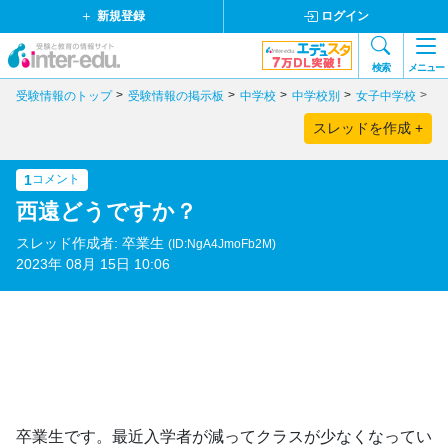
新規登録
ログイン
検索
メニュー
受験情報のトップ
受験情報の掲示板
中学校
中学校別
女子中学校
静
スレッドを作成 +
1
コメント
西遠どうですか？
スレッド作成者: 卒業生
(ID:NgA4JmoFb2M)
2023年 08月 15日 10:06
卒業生です。最近入学者が減ってクラスが少なくなってい