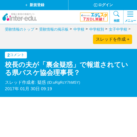
新規登録
ログイン
検索
メニュー
受験情報のトップ
受験情報の掲示板
中学校
中学校別
女子中学校
静
スレッドを作成 +
2
コメント
校長の夫が「裏金疑惑」で報道されてい
る県バスケ協会理事長？
スレッド作成者: 疑惑
(ID:uRgRcY7hM5Y)
2017年 01月 30日 09:19