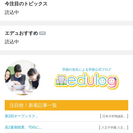
今注目のトピックス
読込中
エデュおすすめ
読込中
学校の先生による学校公式ブログ
注目校！新着記事一覧
[
]
第2回オープンスク...
日本大学明誠高...
[
]
高2夏期授業、TGGに...
八王子学園 八王...