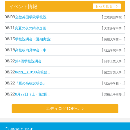
イベント情報
もっと見る
08/09
[
]
立教英国学院学校説...
立教英国学院...
08/11
[
]
真夏の夜の納涼企画...
大妻多摩中学...
08/15
[
]
学校説明会（夏期実施）
拓殖大学第一...
08/18
[
]
高校校内見学会（中...
明治学院中学...
08/22
[
]
第4回学校説明会
日本工業大学...
08/22
[
]
8/22(土)10:30高校普...
国立音楽大学...
08/22
[
]
『夏の高校説明会』
明法中学校・...
08/22
[
]
8月22日（土）第2回...
潤徳女子高等...
エデュログTOPへ
学校を探す