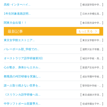
[
]
高校･インターハイ...
横須賀学院中学...
[
]
1年生対象進路説明...
日本大学櫻丘高...
[
]
関東大会出場！！
春日部共栄中学...
最新記事
もっと見る
[
]
東京女学館エストニア...
東京女学館中学...
[
]
バレーボール部_学校での...
瀧野川女子学園...
[
]
オーストラリア語学研修第3日
城北中学校・高...
[
]
心が動き、身体からエネル...
新渡戸文化中学...
[
]
教職員のAED研修を実施し...
成女学園中学校...
[
]
誰一人取り残さない世界を...
聖学院中学校・...
[
]
《スリランカ語学研修へ出...
東京成徳大学深...
[
]
中学ソフトボール部夏季大...
佼成学園女子中...