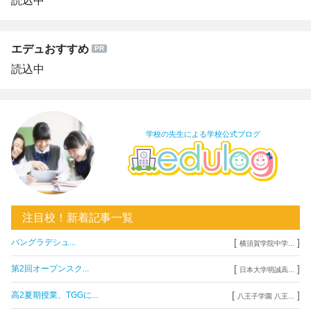
読込中
エデュおすすめ
読込中
学校の先生による学校公式ブログ
注目校！新着記事一覧
[
]
バングラデシュ...
横須賀学院中学...
[
]
第2回オープンスク...
日本大学明誠高...
[
]
高2夏期授業、TGGに...
八王子学園 八王...