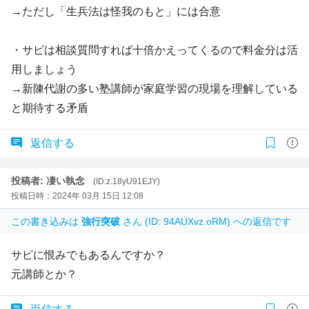
→ただし「生兵法は怪我のもと」には合意
・サピは相談質問すれば十倍かえってくるので料金分は活
用しましょう
→新陳代謝の多い塾講師が家庭学習の現場を理解している
と期待する矛盾
返信する
投稿者: 凄い執念
(ID:z.18yU91EJY)
投稿日時：2024年 03月 15日 12:08
この書き込みは
強行突破
さん (ID: 94AUXvz.oRM) への返信です
サピに恨みでもあるんですか？
元講師とか？