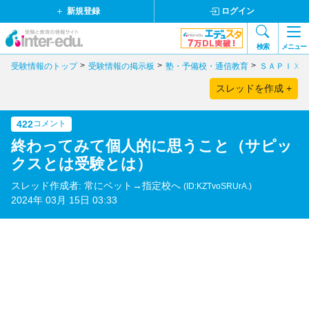
新規登録
ログイン
検索
メニュー
受験情報のトップ
受験情報の掲示板
塾・予備校・通信教育
ＳＡＰＩＸ
スレッドを作成 +
422
コメント
終わってみて個人的に思うこと（サピッ
クスとは受験とは）
スレッド作成者: 常にベット→指定校へ
(ID:KZTvoSRUrA.)
2024年 03月 15日 03:33