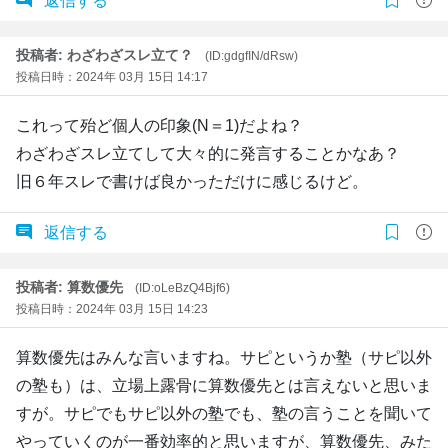
返信する
投稿者: わざわざスレ立て？
(ID:gdgfIN/dRsw)
投稿日時：2024年 03月 15日 14:17
これって殆ど個人の印象(N＝1)だよね？
わざわざスレ立てして大々的に発言することかなあ？
旧６年スレで書けば良かっただけに感じるけど。
返信する
投稿者: 算数優先
(ID:oLeBzQ4Bjf6)
投稿日時：2024年 03月 15日 14:23
算数優先はみんな言いますね。サピというか塾（サピ以外
の塾も）は、立場上露骨に算数優先とは言えないと思いま
すが。サピでもサピ以外の塾でも、塾の言うことを聞いて
やっていくのが一番効率的と思いますが、算数優先、みた