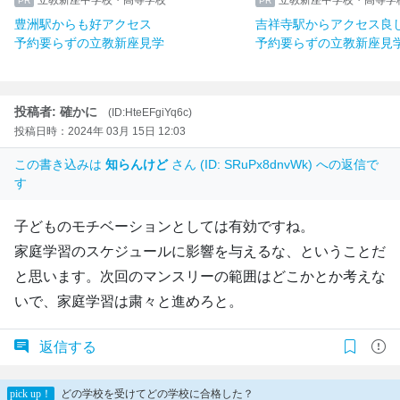
豊洲駅からも好アクセス
吉祥寺駅からアクセス良
予約要らずの立教新座見学
予約要らずの立教新座見
投稿者: 確かに
(ID:HteEFgiYq6c)
投稿日時：2024年 03月 15日 12:03
この書き込みは
知らんけど
さん (ID: SRuPx8dnvWk) への返信で
す
子どものモチベーションとしては有効ですね。
家庭学習のスケジュールに影響を与えるな、ということだ
と思います。次回のマンスリーの範囲はどこかとか考えな
いで、家庭学習は粛々と進めろと。
返信する