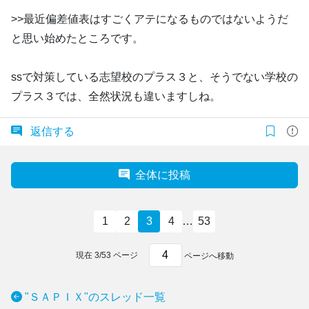
>>最近偏差値表はすごくアテになるものではないようだ
と思い始めたところです。
ssで対策している志望校のプラス３と、そうでない学校の
プラス３では、全然状況も違いますしね。
返信する
全体に投稿
1
2
3
4
…
53
現在
3
/
53
ページ
ページへ移動
"ＳＡＰＩＸ"のスレッド一覧