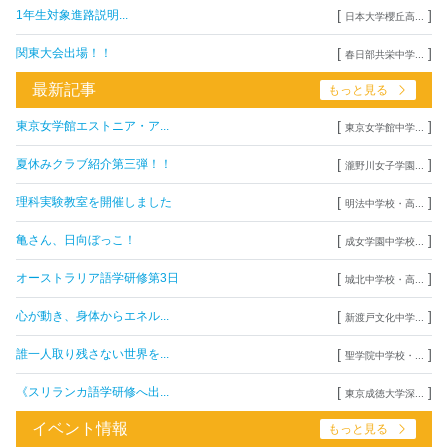
[
]
1年生対象進路説明...
日本大学櫻丘高...
[
]
関東大会出場！！
春日部共栄中学...
最新記事
もっと見る
[
]
東京女学館エストニア・ア...
東京女学館中学...
[
]
夏休みクラブ紹介第三弾！！
瀧野川女子学園...
[
]
理科実験教室を開催しました
明法中学校・高...
[
]
亀さん、日向ぼっこ！
成女学園中学校...
[
]
オーストラリア語学研修第3日
城北中学校・高...
[
]
心が動き、身体からエネル...
新渡戸文化中学...
[
]
誰一人取り残さない世界を...
聖学院中学校・...
[
]
《スリランカ語学研修へ出...
東京成徳大学深...
イベント情報
もっと見る