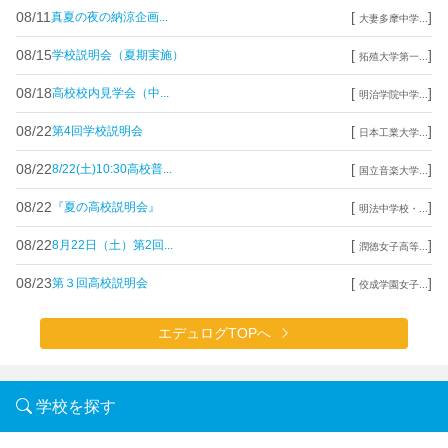
08/11
[
]
真夏の夜の納涼企画...
大妻多摩中学...
08/15
[
]
学校説明会（夏期実施）
拓殖大学第一...
08/18
[
]
高校校内見学会（中...
明治学院中学...
08/22
[
]
第4回学校説明会
日本工業大学...
08/22
[
]
8/22(土)10:30高校普...
国立音楽大学...
08/22
[
]
『夏の高校説明会』
明法中学校・...
08/22
[
]
8月22日（土）第2回...
潤徳女子高等...
08/23
[
]
第３回高校説明会
佼成学園女子...
エデュログTOPへ
学校を探す