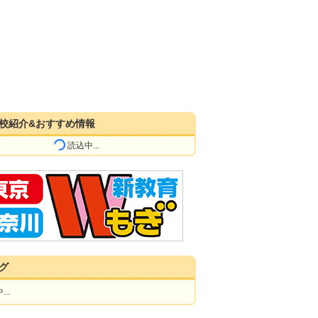
校紹介&おすすめ情報
読込中...
グ
..