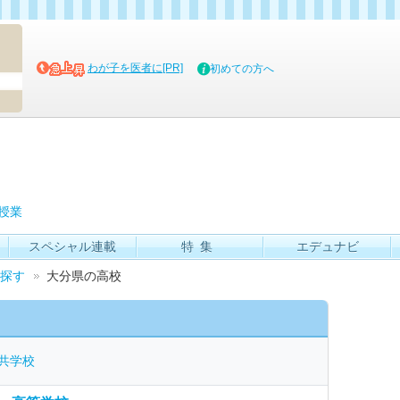
マイブッ
わが子を医者に[PR]
初めての方へ
授業
スペシャル連載
特集
エデュナビ
探す
大分県の高校
共学校