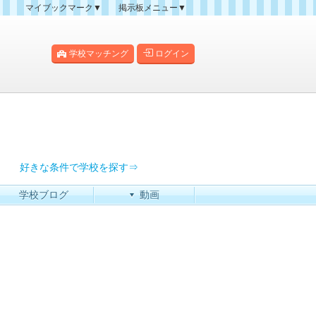
マイブックマーク▼
掲示板メニュー▼
クマーク一覧
掲示板の使い方
掲示板マップ
学校マッチング
ログイン
人気スレッドランキング
新規スレッド一覧
新着書き込み一覧
過去ログ
好きな条件で学校を探す⇒
学校ブログ
動画