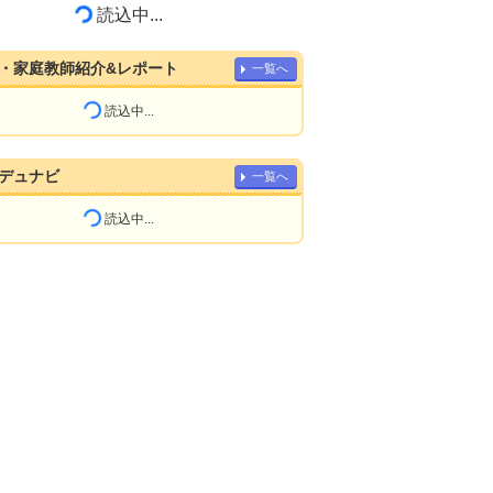
読込中...
・家庭教師紹介&レポート
一覧へ
読込中...
デュナビ
一覧へ
読込中...