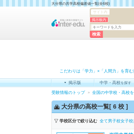
大分県の共学高校偏差値一覧(全6校)
サイト内
掲示板内
こだわりは「学力」×「人間力」を育む
掲示版
中学・高校
を探す
受験情報のトップ
全国の中学校・高校を
大分県の高校一覧[
6 校
]
学校区分で絞り込む
全て
男子校
女子校