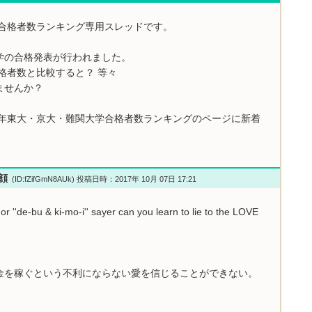
学合格者数ランキング専用スレッドです。
学の合格発表が行われました。
格者数と比較すると？ 等々
ませんか？
7年東大・京大・難関大学合格者数ランキングのページに新着
小顔
(ID:fZifGmN8AUk) 投稿日時：2017年 10月 07日 17:21
or ''de-bu & ki-mo-i'' sayer can you learn to lie to the LOVE
金を稼ぐという不利にならない愛を信じることができない。