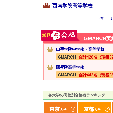
西南学院高等学校
«前
1
GMARCH
山手学院中学校・高等学校
GMARCH
合計428名（現役3
國學院高等学校
GMARCH
合計442名（現役3
各大学の高校別合格者ランキング
東京
京都
大学
大学