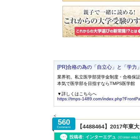
<
560
【4488464】2017
Comment
投稿者: インターエデュ
(ID:inter-ed