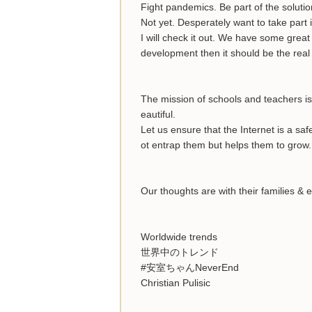
Fight pandemics. Be part of the solutio
Not yet. Desperately want to take part i
I will check it out. We have some grea
development then it should be the real
The mission of schools and teachers is 
eautiful.
Let us ensure that the Internet is a sa
ot entrap them but helps them to grow.
Our thoughts are with their families &
Worldwide trends
世界中のトレンド
#安室ちゃんNeverEnd
Christian Pulisic