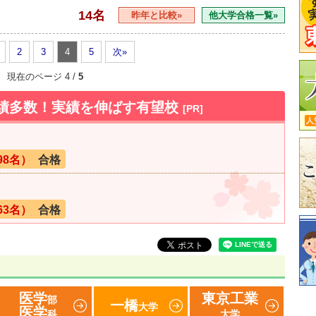
14名
昨年と比較»
他大学合格一覧»
2
3
4
5
次»
現在のページ 4 /
5
実績多数！実績を伸ばす有望校
[PR]
98名）
合格
63名）
合格
医学
東京工業
部
一橋
大学
医学
科
大学