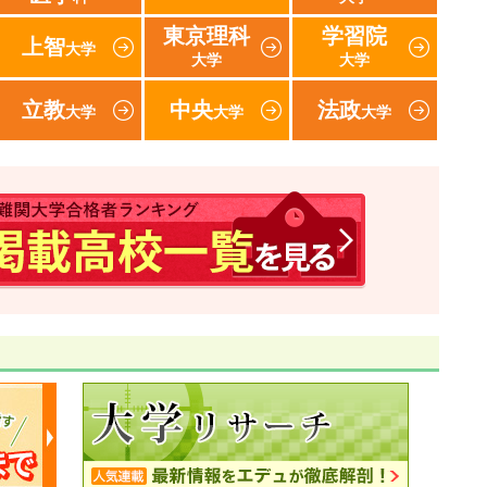
東京理科
学習院
上智
大学
大学
大学
立教
中央
法政
大学
大学
大学
速報！2017年 