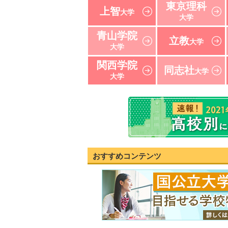
東京理科
上智
大学
大学
青山学院
立教
大学
大学
関西学院
同志社
大学
大学
おすすめコンテンツ