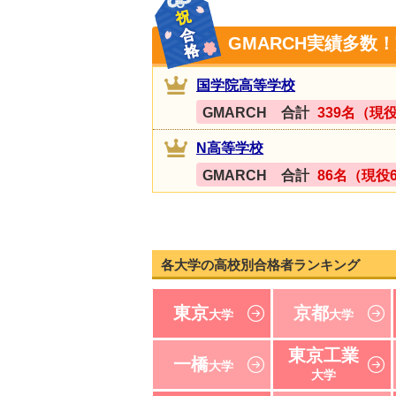
GMARCH実績多数
国学院高等学校
GMARCH 合計
339名（現役
N高等学校
GMARCH 合計
86名（現役
各大学の高校別合格者ランキング
東京
京都
大学
大学
東京工業
一橋
大学
大学