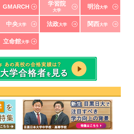
学習院
GMARCH
明治
大学
大学
中央
法政
関西
大学
大学
大学
立命館
大学
速報！2021年 東