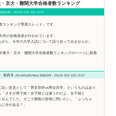
年 東大・京大・難関大学合格者数ランキング
u) 投稿日時：2021年 03月 10日 10:07
者数ランキング専用スレッド」です。
関大学の合格発表が行われています。
ながら、今年の大学入試について語り合ってみませんか。
1年東大・京大・難関大学合格者数ランキングのページに新着
い その３
(ID:tnK51dDxWao) 投稿日時：2021年 05月 22日 19:22
に近い意見として「男女別学vs男女共学」というものはあり
も「さすが男子校！女子校とは違うのだよ、女子校と
ませんでした。そこで御覧の皆様に問いたい。「ぶっちゃ
ちに分がある？」