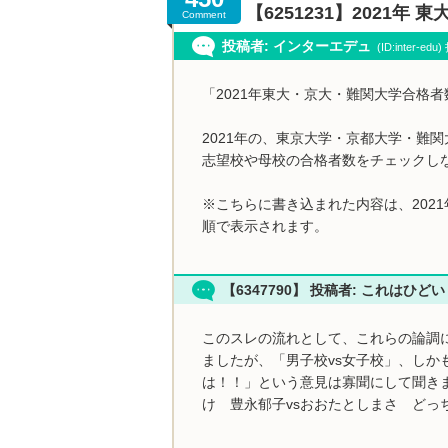
【6251231】2021
Comment
投稿者: インターエデュ
(ID:inter-ed
「2021年東大・京大・難関大学合格
2021年の、東京大学・京都大学・難
志望校や母校の合格者数をチェックし
※こちらに書き込まれた内容は、202
順で表示されます。
【6347790】 投稿者: これはひど
このスレの流れとして、これらの論調
ましたが、「男子校vs女子校」、しか
は！！」という意見は寡聞にして聞き
け 豊永郁子vsおおたとしまさ どっ