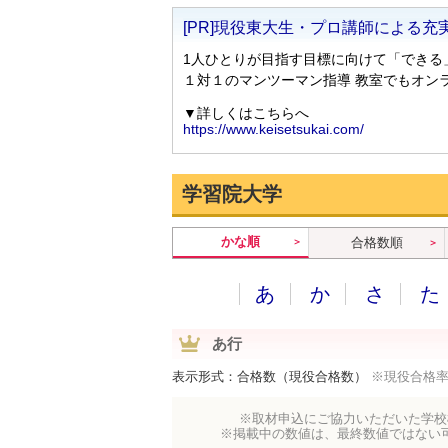
学習院大学
かな順
合格数順
あ
か
さ
た
あ行
表示形式：合格数（現役合格数）
※現役合格
※取材申込にご協力いただいた学校
※掲載中の数値は、最終数値ではない