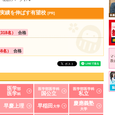
！実績を伸ばす有望校
[PR]
318名）
合格
68名）
合格
医学
部
医学部医学科
医学部医学科
医学
国公立
私立
科
慶應義塾
早慶上理
早稲田
大学
大学