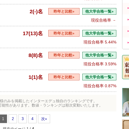
2(-)名
昨年と比較»
他大学合格一覧»
現役合格率
－
17(13)名
昨年と比較»
他大学合格一覧»
現役合格率
5.44%
8(8)名
昨年と比較»
他大学合格一覧»
現役合格率
3.59%
1(1)名
昨年と比較»
他大学合格一覧»
現役合格率
0.87%
様のみを掲載したインターエデュ独自のランキングです。
可能性があります。数値・ランキングは順次変動いたします。
1
2
3
4
次»
現在のページ 1 /
4