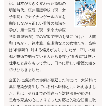
記。日本が大きく変わった激動の
明治時代。桜井看護学校（現・女
子学院）でナイチンゲールの書を
翻訳しながら正しい看護の知識を
学び、第一医院（現・東京大学医
学部附属病院）での実習で技術を身につけた、大関
和（ちか）、鈴木雅、広瀬梅などの女性たち。当時
は“看病婦”に対する偏見がありましたが、正しい知
識と技術で弱っている人たちを救う“看護婦”は尊い
仕事だと身をもって示し、日本に新しい看護の道を
切りひらきました。
全国的に感染病の赤痢が蔓延した時には、大関和は
集団感染が発生している村へ医師と共に出向きまし
た。和は、それまでの間違った対処法をやめさせ、
患者や家族の心によりそった対応と的確な防疫に取