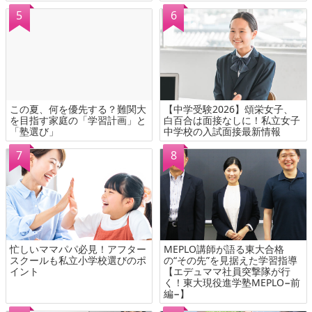
この夏、何を優先する？難関大
【中学受験2026】頌栄女子、
を目指す家庭の「学習計画」と
白百合は面接なしに！私立女子
「塾選び」
中学校の入試面接最新情報
忙しいママパパ必見！アフター
MEPLO講師が語る東大合格
スクールも私立小学校選びのポ
の“その先”を見据えた学習指導
イント
【エデュママ社員突撃隊が行
く！東大現役進学塾MEPLO−前
編−】