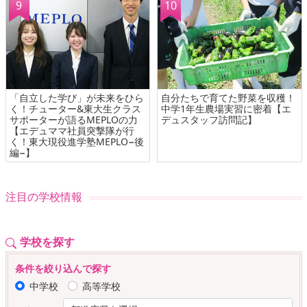
「自立した学び」が未来をひら
自分たちで育てた野菜を収穫！
く！チューター&東大生クラス
中学1年生農場実習に密着【エ
サポーターが語るMEPLOの力
デュスタッフ訪問記】
【エデュママ社員突撃隊が行
く！東大現役進学塾MEPLO−後
編−】
注目の学校情報
学校を探す
条件を絞り込んで探す
中学校
高等学校