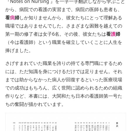
『Notes on Nursing 』を一字一字翻訳しながら学ぶこと
から、病院での看護の実習まで。病院の医師も患者も、
看
病
婦
しか知りませんから、彼女たちにとって理解ある
職場ではありませんでした。さまざまな困難を越えての
第一期の修了者は女子6名。その後、彼女たちは
看
護
婦
（今は看護師）という職業を確立していくことに人生を
捧げました。
さげすまれていた職業を誇りの持てる専門職にするため
には、ただ知識を身につけるだけでは足りません。それ
までは助からなかった病人が回復するといった医療現場
での成功はもちろん、広く世間に認められるための組織
作りなど、本書には、大関和たち日本の看護師第一号た
ちの奮闘が描かれています。