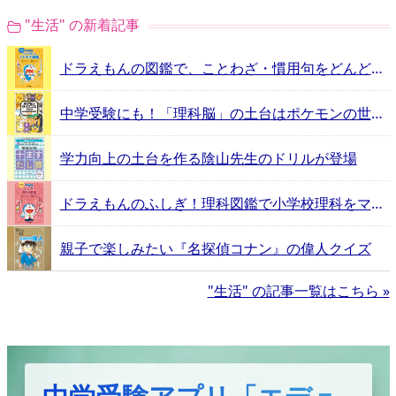
"生活" の新着記事
ドラえもんの図鑑で、ことわざ・慣用句をどんどん覚えよう！
中学受験にも！「理科脳」の土台はポケモンの世界にあった
学力向上の土台を作る陰山先生のドリルが登場
ドラえもんのふしぎ！理科図鑑で小学校理科をマスター！
親子で楽しみたい『名探偵コナン』の偉人クイズ
"生活" の記事一覧はこちら »