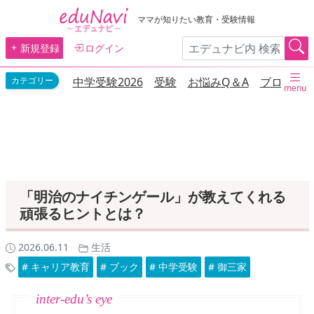
ママが知りたい教育・受験情報
新規登録
ログイン
中学受験2026
受験
お悩みQ＆A
ブログ
menu
「明治のナイチンゲール」が教えてくれる
頑張るヒントとは？
2026.06.11
生活
# キャリア教育
# ブック
# 中学受験
# 御三家