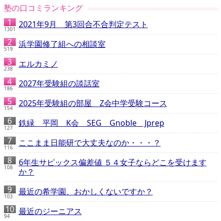
塾の口コミランキング
2021年9月 第3回合不合判定テスト
1301
浜学園修了組への相談室
519
エルカミノ
238
2027年受験組の談話室
186
2025年受験組の部屋 Z会中学受験コース
154
鉄緑 平岡 K会 SEG Gnoble Jprep
127
ここまま日能研で大丈夫なのか・・・？
116
6年生サピックス偏差値 ５４女子ならどこを受けます
108
か？
最近の希学園、おかしくないですか？
103
最近のジーニアス
94