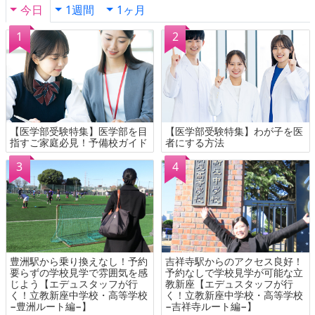
今日
1週間
1ヶ月
【医学部受験特集】医学部を目
【医学部受験特集】わが子を医
指すご家庭必見！予備校ガイド
者にする方法
豊洲駅から乗り換えなし！予約
吉祥寺駅からのアクセス良好！
要らずの学校見学で雰囲気を感
予約なしで学校見学が可能な立
じよう【エデュスタッフが行
教新座【エデュスタッフが行
く！立教新座中学校・高等学校
く！立教新座中学校・高等学校
−豊洲ルート編−】
−吉祥寺ルート編−】