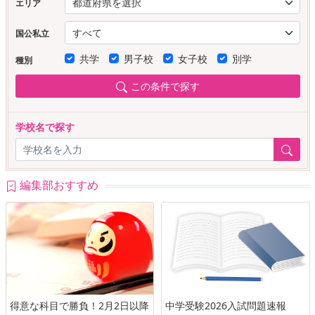
エリア
国公私立
共学
男子校
女子校
別学
種別
この条件で探す
学校名で探す
編集部おすすめ
得意な科目で勝負！2月2日以降
中学受験2026入試問題速報