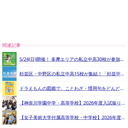
関連記事
5/24(日)開催！ 多摩エリアの私立中高30校が参加する合同相談会
杉並区・中野区の私立中高15校が集結！「杉並中野私立中学高等学校フェア」
ドラえもんの図鑑で、ことわざ・慣用句をどんどん覚えよう！
【神奈川学園中学・高等学校】2026年度入試振り返りインタビュー
【女子美術大学付属高等学校・中学校】2026年度入試振り返りインタビュー