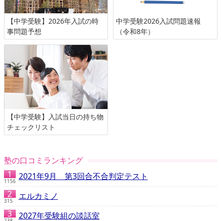
【中学受験】2026年入試の時
中学受験2026入試問題速報
事問題予想
（令和8年）
【中学受験】入試当日の持ち物
チェックリスト
塾の口コミランキング
2021年9月 第3回合不合判定テスト
1156
エルカミノ
315
2027年受験組の談話室
238