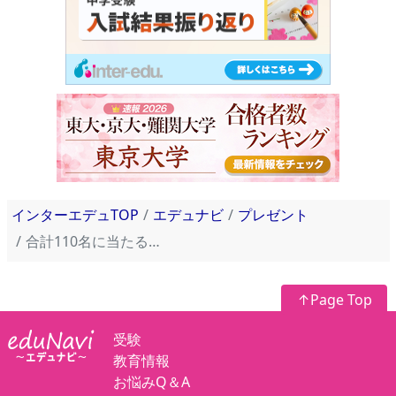
インターエデュTOP
エデュナビ
プレゼント
合計110名に当たる！受験教育のQ&Aサービス「教えて先生」スタートキャンペーン
↑Page Top
受験
教育情報
お悩みQ＆A