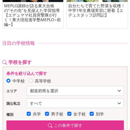
MEPLO講師が語る東大合格
自分たちで育てた野菜を収穫！
の“その先”を見据えた学習指導
中学1年生農場実習に密着【エ
【エデュママ社員突撃隊が行
デュスタッフ訪問記】
く！東大現役進学塾MEPLO−前
編−】
注目の学校情報
学校を探す
条件を絞り込んで探す
中学校
高等学校
エリア
国公私立
共学
男子校
女子校
別学
種別
この条件で探す