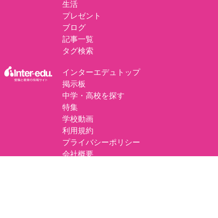
生活
プレゼント
ブログ
記事一覧
タグ検索
インターエデュトップ
掲示板
中学・高校を探す
特集
学校動画
利用規約
プライバシーポリシー
会社概要
プレスリリースについて
掲載の記事・写真・イラスト・独自調査データなど、すべてのコンテンツの無断
複写・転載・公衆送信等を禁じます。
©
エデュナビ by inter-edu