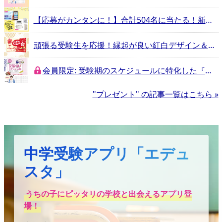
【応募がカンタンに！】合計504名に当たる！新学期応援キャンペーン
頑張る受験生を応援！縁起が良い紅白デザイン＆応援メッセージ入り「キットカット」プレゼント
会員限定: 受験期のスケジュールに特化した『受験手帳』をプレゼント！
"プレゼント" の記事一覧はこちら »
中学受験アプリ「エデュ
スタ」
うちの子にピッタリの学校と出会えるアプリ登
場！