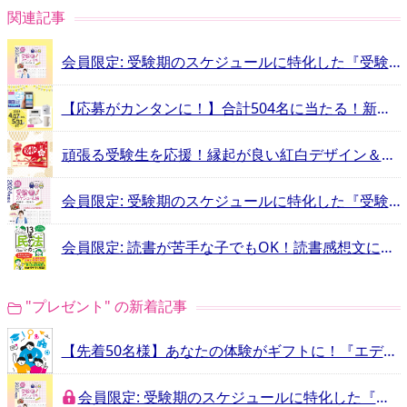
関連記事
会員限定: 受験期のスケジュールに特化した『受験手帳』をプレゼント！
【応募がカンタンに！】合計504名に当たる！新学期応援キャンペーン
頑張る受験生を応援！縁起が良い紅白デザイン＆応援メッセージ入り「キットカット」プレゼント
会員限定: 受験期のスケジュールに特化した『受験手帳』をプレゼント！
会員限定: 読書が苦手な子でもOK！読書感想文にピッタリの本をプレゼント！
"プレゼント" の新着記事
【先着50名様】あなたの体験がギフトに！『エデュスタ』リリース1周年記念・スターバックス カード1,000円分プレゼントキャンペーン
会員限定: 受験期のスケジュールに特化した『受験手帳』をプレゼント！