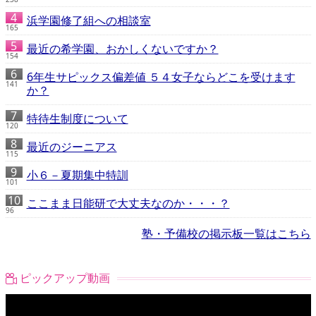
浜学園修了組への相談室
165
最近の希学園、おかしくないですか？
154
6年生サピックス偏差値 ５４女子ならどこを受けます
141
か？
特待生制度について
120
最近のジーニアス
115
小６－夏期集中特訓
101
ここまま日能研で大丈夫なのか・・・？
96
塾・予備校の掲示板一覧はこちら
ピックアップ動画