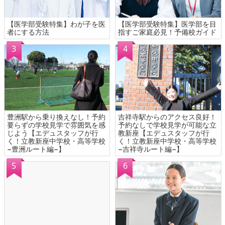
【医学部受験特集】わが子を医
【医学部受験特集】医学部を目
者にする方法
指すご家庭必見！予備校ガイド
豊洲駅から乗り換えなし！予約
吉祥寺駅からのアクセス良好！
要らずの学校見学で雰囲気を感
予約なしで学校見学が可能な立
じよう【エデュスタッフが行
教新座【エデュスタッフが行
く！立教新座中学校・高等学校
く！立教新座中学校・高等学校
−豊洲ルート編−】
−吉祥寺ルート編−】