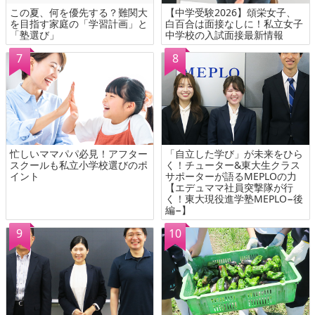
この夏、何を優先する？難関大
【中学受験2026】頌栄女子、
を目指す家庭の「学習計画」と
白百合は面接なしに！私立女子
「塾選び」
中学校の入試面接最新情報
忙しいママパパ必見！アフター
「自立した学び」が未来をひら
スクールも私立小学校選びのポ
く！チューター&東大生クラス
イント
サポーターが語るMEPLOの力
【エデュママ社員突撃隊が行
く！東大現役進学塾MEPLO−後
編−】