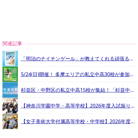
関連記事
「明治のナイチンゲール」が教えてくれる頑張るヒントとは？
5/24(日)開催！ 多摩エリアの私立中高30校が参加する合同相談会
杉並区・中野区の私立中高15校が集結！「杉並中野私立中学高等学校フェア」
【神奈川学園中学・高等学校】2026年度入試振り返りインタビュー
【女子美術大学付属高等学校・中学校】2026年度入試振り返りインタビュー