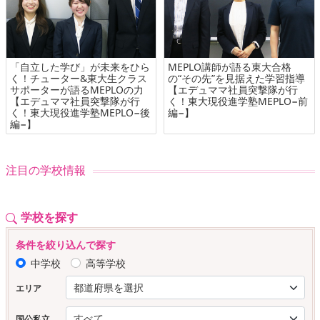
「自立した学び」が未来をひら
MEPLO講師が語る東大合格
く！チューター&東大生クラス
の“その先”を見据えた学習指導
サポーターが語るMEPLOの力
【エデュママ社員突撃隊が行
【エデュママ社員突撃隊が行
く！東大現役進学塾MEPLO−前
く！東大現役進学塾MEPLO−後
編−】
編−】
注目の学校情報
学校を探す
条件を絞り込んで探す
中学校
高等学校
エリア
国公私立