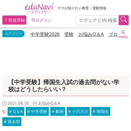
ママが知りたい教育・受験情報
新規登録
ログイン
中学受験2026
受験
お悩みQ＆A
ブログ
menu
【中学受験】帰国生入試の過去問がない学
校はどうしたらいい？
2021.08.18
お悩みQ＆A
# Q＆A
# 中学受験
# 動画
# 小川大介
# 帰国生
# 過去問