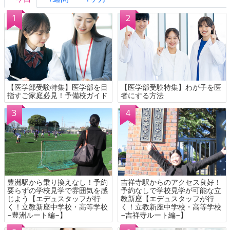
【医学部受験特集】医学部を目
【医学部受験特集】わが子を医
指すご家庭必見！予備校ガイド
者にする方法
豊洲駅から乗り換えなし！予約
吉祥寺駅からのアクセス良好！
要らずの学校見学で雰囲気を感
予約なしで学校見学が可能な立
じよう【エデュスタッフが行
教新座【エデュスタッフが行
く！立教新座中学校・高等学校
く！立教新座中学校・高等学校
−豊洲ルート編−】
−吉祥寺ルート編−】