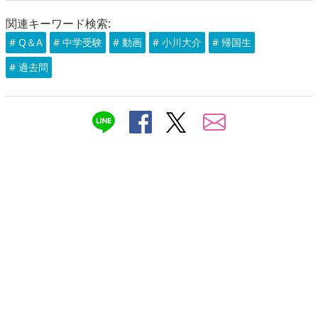
関連キーワード検索:
# Q＆A
# 中学受験
# 動画
# 小川大介
# 帰国生
# 過去問