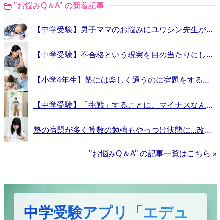
"お悩みQ＆A" の新着記事
【中学受験】男子ママのお悩みにユウシン先生が回答！“3つの嫌”を乗り越えるには？
【中学受験】不合格という現実を目の当たりにした親の心情は？入試前に見ておきたい先輩保護者のお悩み動画
【小学4年生】塾には楽しく通うのに宿題をすることが大嫌い！口出しするべき？放置すべき？
【中学受験】「挑戦」することに、マイナスなんかない。スクールカウンセラーが回答するお悩みQ&A
塾の宿題が多く算数の勉強もやっつけ状態に…改善方法は？
"お悩みQ＆A" の記事一覧はこちら »
中学受験アプリ「エデュ