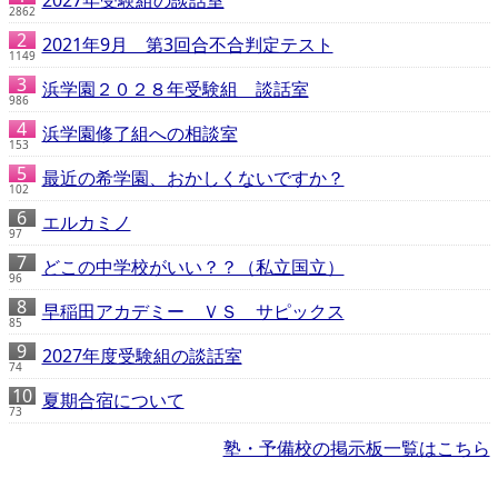
2862
2021年9月 第3回合不合判定テスト
1149
浜学園２０２８年受験組 談話室
986
浜学園修了組への相談室
153
最近の希学園、おかしくないですか？
102
エルカミノ
97
どこの中学校がいい？？（私立国立）
96
早稲田アカデミー ＶＳ サピックス
85
2027年度受験組の談話室
74
夏期合宿について
73
塾・予備校の掲示板一覧はこちら