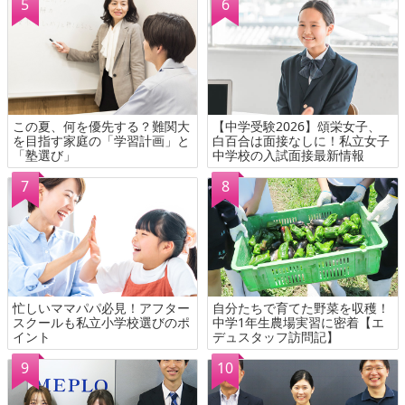
この夏、何を優先する？難関大
【中学受験2026】頌栄女子、
を目指す家庭の「学習計画」と
白百合は面接なしに！私立女子
「塾選び」
中学校の入試面接最新情報
忙しいママパパ必見！アフター
自分たちで育てた野菜を収穫！
スクールも私立小学校選びのポ
中学1年生農場実習に密着【エ
イント
デュスタッフ訪問記】