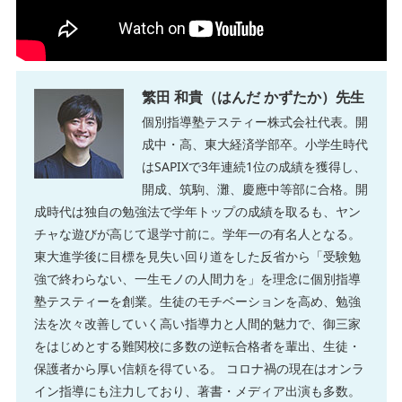
繁田 和貴（はんだ かずたか）先生
個別指導塾テスティー株式会社代表。開
成中・高、東大経済学部卒。小学生時代
はSAPIXで3年連続1位の成績を獲得し、
開成、筑駒、灘、慶應中等部に合格。開
成時代は独自の勉強法で学年トップの成績を取るも、ヤン
チャな遊びが高じて退学寸前に。学年一の有名人となる。
東大進学後に目標を見失い回り道をした反省から「受験勉
強で終わらない、一生モノの人間力を」を理念に個別指導
塾テスティーを創業。生徒のモチベーションを高め、勉強
法を次々改善していく高い指導力と人間的魅力で、御三家
をはじめとする難関校に多数の逆転合格者を輩出、生徒・
保護者から厚い信頼を得ている。 コロナ禍の現在はオンラ
イン指導にも注力しており、著書・メディア出演も多数。