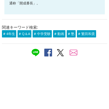
通称「開成番長」。
関連キーワード検索:
# 4年生
# Q＆A
# 中学受験
# 動画
# 塾
# 繁田和貴