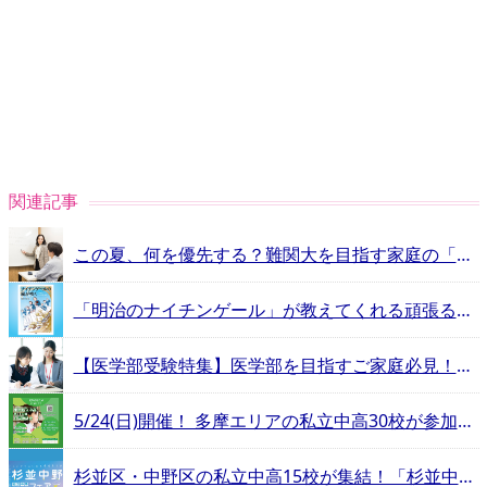
関連記事
この夏、何を優先する？難関大を目指す家庭の「学習計画」と「塾選び」
「明治のナイチンゲール」が教えてくれる頑張るヒントとは？
【医学部受験特集】医学部を目指すご家庭必見！予備校ガイド
5/24(日)開催！ 多摩エリアの私立中高30校が参加する合同相談会
杉並区・中野区の私立中高15校が集結！「杉並中野私立中学高等学校フェア」