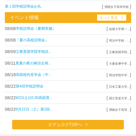
[
]
第１回学校説明会お礼
潤徳女子高等学校
イベント情報
もっと見る
08/08
[
]
学校説明会（夏期実施）
拓殖大学第一...
08/08
[
]
『夏の高校説明会』
明法中学校・...
08/09
[
]
立教英国学院学校説...
立教英国学院...
08/11
[
]
真夏の夜の納涼企画...
大妻多摩中学...
08/18
[
]
高校校内見学会（中...
明治学院中学...
08/22
[
]
第4回学校説明会
日本工業大学...
08/22
[
]
8/22(土)10:30高校普...
国立音楽大学...
08/22
[
]
8月22日（土）第2回...
潤徳女子高等...
エデュログTOPへ