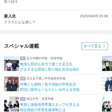
色々話そ
新入生
2025/04/09 23:38
クラスどんな感じ？
スペシャル連載
すべて見る
足立学園中学校・高等学校
勉強も部活も全力で過ごす足立生
さまざまな部活に取り組む生活を紹介
共立女子第二中学校高等学校
何事にも挑戦！双子姉妹の学校生活
部活に留学も！なりたいを叶える学校
桜丘中学・高等学校
教員と進路指導専属スタッフが支える
桜丘独自の学習支援体制とは