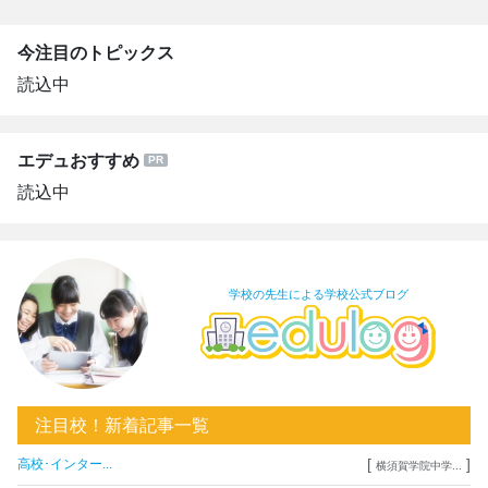
今注目のトピックス
読込中
エデュおすすめ
読込中
学校の先生による学校公式ブログ
注目校！新着記事一覧
[
]
高校･インター...
横須賀学院中学...