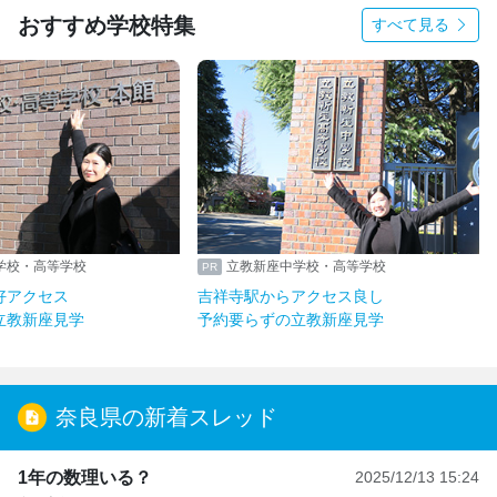
おすすめ学校特集
すべて見る
学校・高等学校
立教新座中学校・高等学校
好アクセス
吉祥寺駅からアクセス良し
立教新座見学
予約要らずの立教新座見学
奈良県の新着スレッド
1年の数理いる？
2025/12/13 15:24