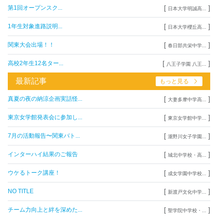
[
]
第1回オープンスク...
日本大学明誠高...
[
]
1年生対象進路説明...
日本大学櫻丘高...
[
]
関東大会出場！！
春日部共栄中学...
[
]
高校2年生12名ター...
八王子学園 八王...
最新記事
もっと見る
[
]
真夏の夜の納涼企画実話怪...
大妻多摩中学高...
[
]
東京女学館発表会に参加し...
東京女学館中学...
[
]
7月の活動報告〜関東バト...
瀧野川女子学園...
[
]
インターハイ結果のご報告
城北中学校・高...
[
]
ウケるトーク講座！
成女学園中学校...
[
]
NO TITLE
新渡戸文化中学...
[
]
チーム力向上と絆を深めた...
聖学院中学校・...