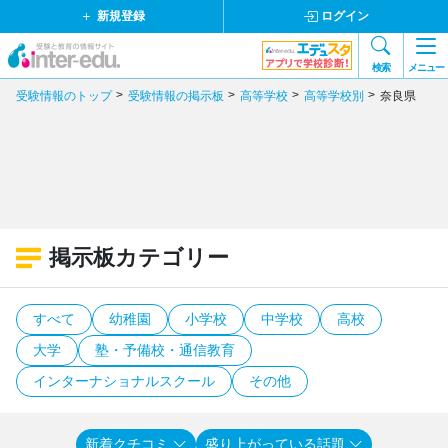
新規登録
ログイン
検索
メニュー
受験情報のトップ
受験情報の掲示板
高等学校
高等学校別
奈良県
掲示板カテゴリー
すべて
幼稚園
小学校
中学校
高校
大学
塾・予備校・通信教育
インターナショナルスクール
その他
新着クチコミ
盛り上がっている話題