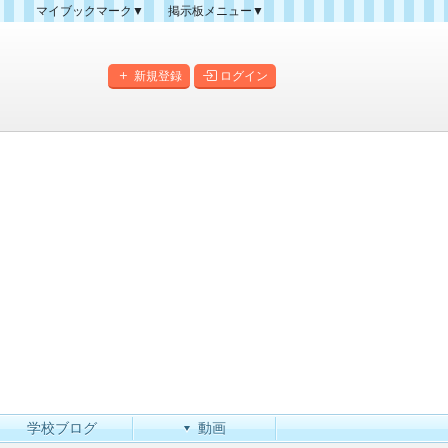
マイブックマーク▼
掲示板メニュー▼
クマーク一覧
掲示板の使い方
掲示板マップ
新規登録
ログイン
人気スレッドランキング
新規スレッド一覧
新着書き込み一覧
このカテゴリにスレッドを
作成
学校ブログ
動画