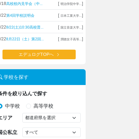
/18
[
]
高校校内見学会（中...
明治学院中学...
/22
[
]
第4回学校説明会
日本工業大学...
/22
[
]
8/22(土)10:30高校普...
国立音楽大学...
/22
[
]
8月22日（土）第2回...
潤徳女子高等...
エデュログTOPへ
学校を探す
条件を絞り込んで探す
中学校
高等学校
エリア
国公私立