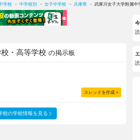
中学校
中学校別
女子中学校
兵庫県
武庫川女子大学附属中
今
読
学校・高等学校
の掲示板
エ
読
スレッドを作成 +
学校の学校情報を見る