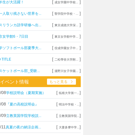
[
]
年生が大活躍！
成女学園中学校...
[
]
一人取り残さない世界を...
聖学院中学校・...
[
]
スリランカ語学研修へ出...
東京成徳大学深...
[
]
京女学館6・7日目
東京女学館中学...
[
]
学ソフトボール部夏季大...
佼成学園女子中...
[
]
 TITLE
二松學舍大学附...
[
]
スケットボール部_受験...
瀧野川女子学園...
イベント情報
もっと見る
/08
[
]
学校説明会（夏期実施）
拓殖大学第一...
/08
[
]
『夏の高校説明会』
明法中学校・...
/09
[
]
立教英国学院学校説...
立教英国学院...
/11
[
]
真夏の夜の納涼企画...
大妻多摩中学...