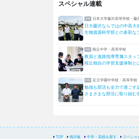
スペシャル連載
日本大学藤沢高等学校・藤沢中学校
日大藤沢ならではの中高大連携
何
生物資源科学部との多彩なプログラム
部
桜丘中学・高等学校
教員と進路指導専属スタッフが支える
一
桜丘独自の学習支援体制とは
先
足立学園中学校・高等学校
勉強も部活も全力で過ごす足立生
英
さまざまな部活に取り組む生活を紹介
「
TOP
掲示板
中学・高校を探す
スペシャ