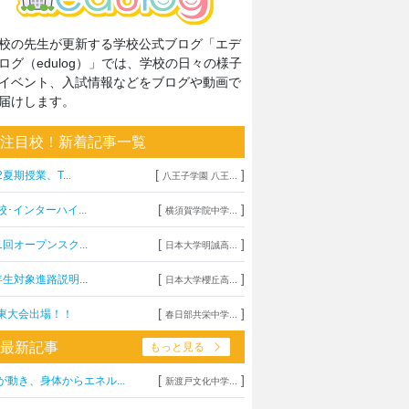
校の先生が更新する学校公式ブログ「エデ
ログ（edulog）」では、学校の日々の様子
イベント、入試情報などをブログや動画で
届けします。
注目校！新着記事一覧
[
]
2夏期授業、T...
八王子学園 八王...
[
]
校･インターハイ...
横須賀学院中学...
[
]
1回オープンスク...
日本大学明誠高...
[
]
年生対象進路説明...
日本大学櫻丘高...
[
]
東大会出場！！
春日部共栄中学...
最新記事
もっと見る
[
]
が動き、身体からエネル...
新渡戸文化中学...