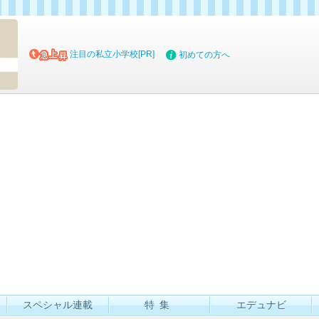
マイブッ
注目の私立小学校[PR]
初めての方へ
スペシャル連載
特集
エデュナビ