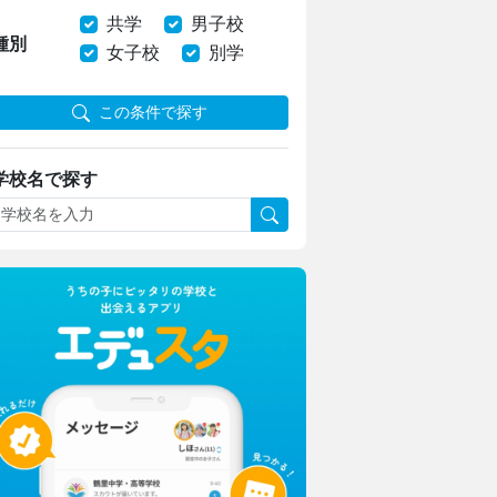
共学
男子校
種別
女子校
別学
この条件で探す
学校名で探す