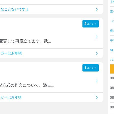
３
んなことないですよ
誰
《
2
コメント
東
中
更して再度立てます。武...
NO
ュガーはお年頃
バ
1
コメント
08
方式の作文について、過去...
08
ュガーはお年頃
08
08