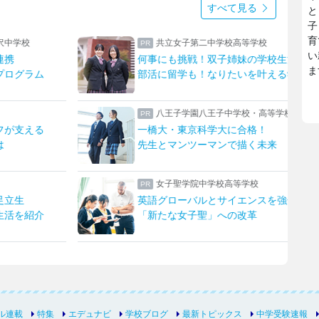
すべて見る
と
子
育
共立女子第二中学校高等学校
上野学園中学
い
事にも挑戦！双子姉妹の学校生活
ハープやフルー
ま
活に留学も！なりたいを叶える学校
上野ならではの
八王子学園八王子中学校・高等学校
東京家政大学
橋大・東京科学大に合格！
新校長に就任！
生とマンツーマンで描く未来
女子聖学院中学校高等学校
瀧野川女子学
語グローバルとサイエンスを強化！
生成AIを“アシ
新たな女子聖」への改革
発想を形にする
ル連載
特集
エデュナビ
学校ブログ
最新トピックス
中学受験速報