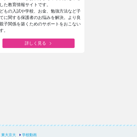
した教育情報サイトです。
どもの入試や学校、お金、勉強方法など子
てに関する保護者のお悩みを解決。より良
校・高等学校
日本大学豊山女子中学校・
親子関係を築くためのサポートをおこない
ト！ひとり一つの楽器
理想を形にデザインと機能
す。
フィールドワーク
生徒たちに託された夏服リ
詳しく見る
附属女子中学校高等学校
城西大学附属城西中学・高
未来の展望について取材
1分1秒を無駄にしない！
城西生「文武両道の時間活
園中学高等学校
安田学園中学校・高等学校
スタント”に
一橋大・東京科学大に合格
授業でキャリア教育
安田学園の進路サポートや
東大京大
学校動画