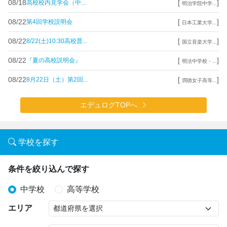
08/18
[
]
高校校内見学会（中...
明治学院中学...
08/22
[
]
第4回学校説明会
日本工業大学...
08/22
[
]
8/22(土)10:30高校普...
国立音楽大学...
08/22
[
]
『夏の高校説明会』
明法中学校・...
08/22
[
]
8月22日（土）第2回...
潤徳女子高等...
エデュログTOPへ
学校を探す
条件を絞り込んで探す
中学校
高等学校
エリア