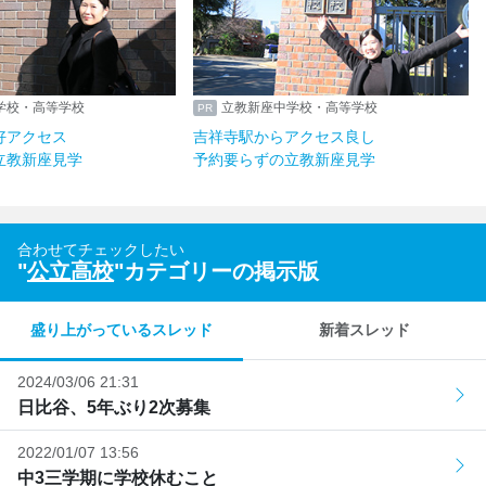
学校・高等学校
立教新座中学校・高等学校
好アクセス
吉祥寺駅からアクセス良し
立教新座見学
予約要らずの立教新座見学
合わせてチェックしたい
"
公立高校
"カテゴリーの掲示版
盛り上がっているスレッド
新着スレッド
2024/03/06 21:31
日比谷、5年ぶり2次募集
2022/01/07 13:56
中3三学期に学校休むこと