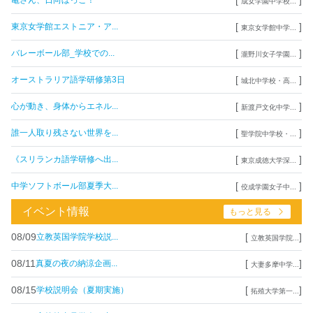
亀さん、日向ぼっこ！
成女学園中学校...
[
]
東京女学館エストニア・ア...
東京女学館中学...
[
]
バレーボール部_学校での...
瀧野川女子学園...
[
]
オーストラリア語学研修第3日
城北中学校・高...
[
]
心が動き、身体からエネル...
新渡戸文化中学...
[
]
誰一人取り残さない世界を...
聖学院中学校・...
[
]
《スリランカ語学研修へ出...
東京成徳大学深...
[
]
中学ソフトボール部夏季大...
佼成学園女子中...
イベント情報
もっと見る
08/09
[
]
立教英国学院学校説...
立教英国学院...
08/11
[
]
真夏の夜の納涼企画...
大妻多摩中学...
08/15
[
]
学校説明会（夏期実施）
拓殖大学第一...