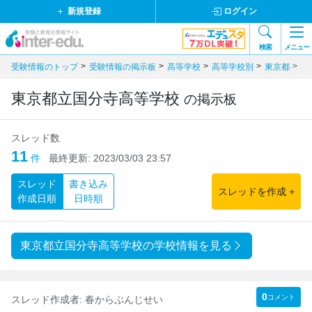
新規登録
ログイン
検索
メニュー
受験情報のトップ
受験情報の掲示板
高等学校
高等学校別
東京都
公
東京都立国分寺高等学校
の掲示板
スレッド数
11
件
最終更新:
2023/03/03 23:57
スレッド
書き込み
スレッドを作成 +
作成日順
日時順
東京都立国分寺高等学校の学校情報を見る
0
コメント
スレッド作成者:
春からぶんじせい