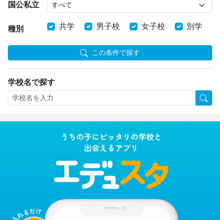
国公私立
共学
男子校
女子校
別学
種別
この条件で探す
学校名で探す