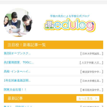
学校の先生による学校公式ブログ
注目校！新着記事一覧
[
]
第2回オープンスク...
日本大学明誠高...
[
]
高2夏期授業、TGGに...
八王子学園 八王...
[
]
高校･インターハイ...
横須賀学院中学...
[
]
1年生対象進路説明...
日本大学櫻丘高...
[
]
関東大会出場！！
春日部共栄中学...
最新記事
もっと見る
[
]