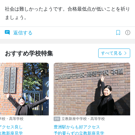
社会は難しかったようです。合格最低点が低いことを祈り
ましょう。
返信する
おすすめ学校特集
すべて見る
学校・高等学校
立教新座中学校・高等学校
アクセス良し
豊洲駅からも好アクセス
立教新座見学
予約要らずの立教新座見学