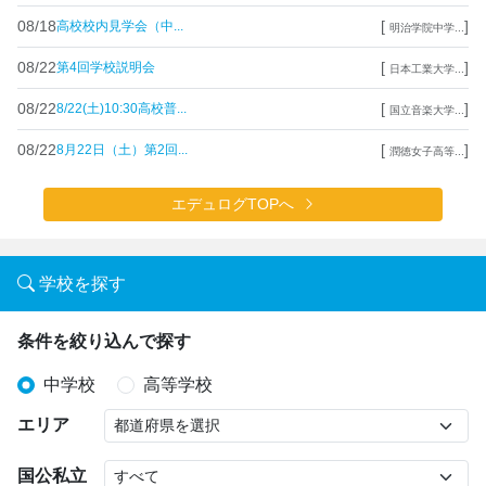
08/18
[
]
高校校内見学会（中...
明治学院中学...
08/22
[
]
第4回学校説明会
日本工業大学...
08/22
[
]
8/22(土)10:30高校普...
国立音楽大学...
08/22
[
]
8月22日（土）第2回...
潤徳女子高等...
エデュログTOPへ
学校を探す
条件を絞り込んで探す
中学校
高等学校
エリア
国公私立