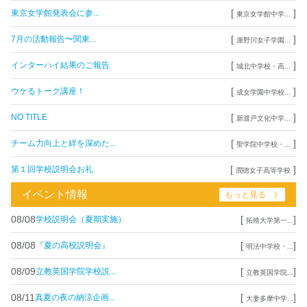
[
]
東京女学館発表会に参...
東京女学館中学...
[
]
7月の活動報告〜関東...
瀧野川女子学園...
[
]
インターハイ結果のご報告
城北中学校・高...
[
]
ウケるトーク講座！
成女学園中学校...
[
]
NO TITLE
新渡戸文化中学...
[
]
チーム力向上と絆を深めた...
聖学院中学校・...
[
]
第１回学校説明会お礼
潤徳女子高等学校
イベント情報
もっと見る
08/08
[
]
学校説明会（夏期実施）
拓殖大学第一...
08/08
[
]
『夏の高校説明会』
明法中学校・...
08/09
[
]
立教英国学院学校説...
立教英国学院...
08/11
[
]
真夏の夜の納涼企画...
大妻多摩中学...