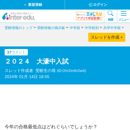
新規登録
ログイン
検索
メニュー
受験情報のトップ
受験情報の掲示板
中学校
中学校別
共学中学校
福
スレッドを作成 +
37
コメント
２０２４ 大濠中入試
スレッド作成者: 受験生の母
(ID:OVcDrr8cGw6)
2024年 01月 14日 18:55
今年の合格最低点はどれぐらいでしょうか？