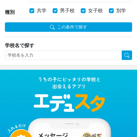
共学
男子校
女子校
別学
種別
この条件で探す
学校名で探す