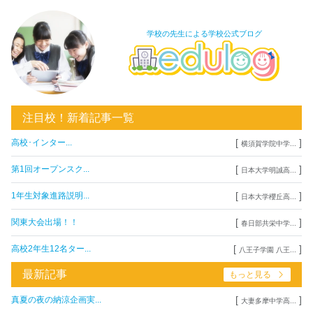
学校の先生による学校公式ブログ
注目校！新着記事一覧
[
]
高校･インター...
横須賀学院中学...
[
]
第1回オープンスク...
日本大学明誠高...
[
]
1年生対象進路説明...
日本大学櫻丘高...
[
]
関東大会出場！！
春日部共栄中学...
[
]
高校2年生12名ター...
八王子学園 八王...
最新記事
もっと見る
[
]
真夏の夜の納涼企画実...
大妻多摩中学高...