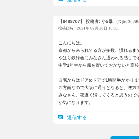
【6489707】 投稿者: 小5母
(ID:jfrdGrq5
投稿日時：2021年 09月 20日 18:31
こんにちは。
京都から来られてる方が多数。慣れるま
やはり鉄緑会にみなさん通われる感じで
中学1年生から席を置いておかないと高
自宅からはドアtoドアで1時間半かかりま
西方面なので大阪に通うとなると、逆方
みなさん、夜遅く帰ってくると思うので
か気になります。
返信する