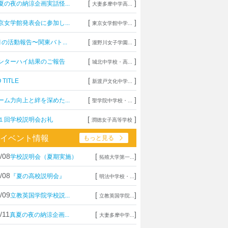
[
]
夏の夜の納涼企画実話怪...
大妻多摩中学高...
[
]
京女学館発表会に参加し...
東京女学館中学...
[
]
月の活動報告〜関東バト...
瀧野川女子学園...
[
]
ンターハイ結果のご報告
城北中学校・高...
[
]
 TITLE
新渡戸文化中学...
[
]
ーム力向上と絆を深めた...
聖学院中学校・...
[
]
１回学校説明会お礼
潤徳女子高等学校
イベント情報
もっと見る
/08
[
]
学校説明会（夏期実施）
拓殖大学第一...
/08
[
]
『夏の高校説明会』
明法中学校・...
/09
[
]
立教英国学院学校説...
立教英国学院...
/11
[
]
真夏の夜の納涼企画...
大妻多摩中学...