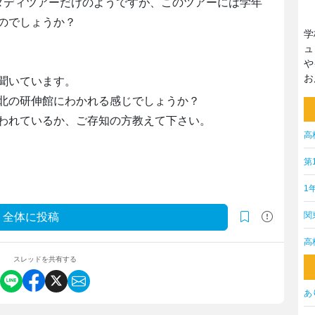
タディツアーだけのようですが、このツアーには学年
のでしょうか？
学
ュ
や
お
聞いています。
北の研伸館にわかれる感じでしょうか？
われているか、ご存知の方教えて下さい。
高
第
1
関
全体に投稿
高
スレッドを共有する
あ