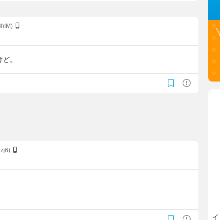
8hlM)
けど。
zj6)
イ