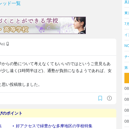
真
レッド一覧
東
7
イ
BAo)
NO
チ
学からの塾について考えなくてもいいのではというご意見もあ
第
少し遠く(1時間半ほど)、通塾が負担になるようであれば、女
と思い投稿致しました。
08
08
08
08