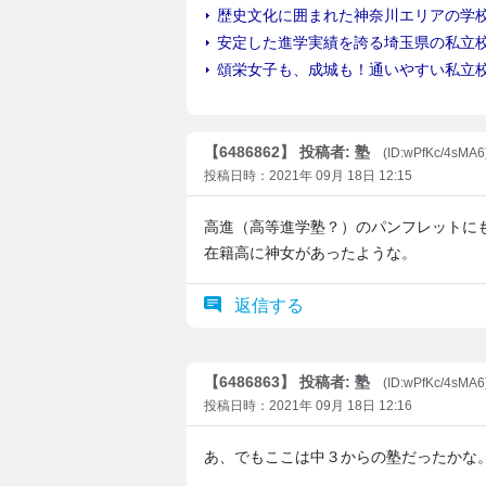
【6486862】 投稿者: 塾
(ID:wPfKc/4sMA6
投稿日時：2021年 09月 18日 12:15
高進（高等進学塾？）のパンフレットに
在籍高に神女があったような。
返信する
【6486863】 投稿者: 塾
(ID:wPfKc/4sMA6
投稿日時：2021年 09月 18日 12:16
あ、でもここは中３からの塾だったかな