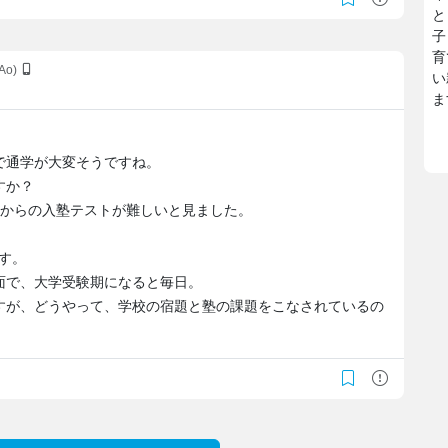
と
子
育
BAo)
い
ま
で通学が大変そうですね。
すか？
校からの入塾テストが難しいと見ました。
す。
面で、大学受験期になると毎日。
すが、どうやって、学校の宿題と塾の課題をこなされているの