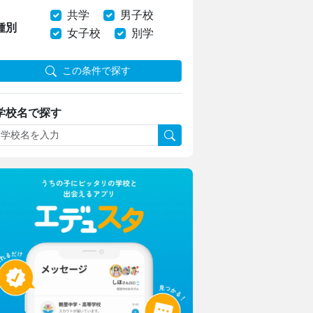
共学
男子校
種別
女子校
別学
この条件で探す
学校名で探す