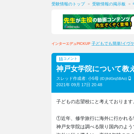
受験情報のトップ
受験情報の掲示板
子どもでも簡単!イヴ
インターエデュPICKUP
11
コメント
神戸女学院について教
スレッド作成者: 小5母
(ID:jfrdGrq5BAo)
2021年 09月 17日 20:48
子どもの志望校にと考えております
①近年、修学旅行に海外に行かれる
神戸女学院は調べる限り国内のよう