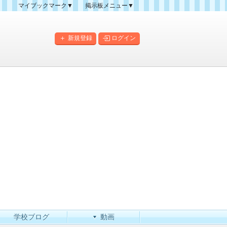
マイブックマーク▼
掲示板メニュー▼
クマーク一覧
掲示板の使い方
掲示板マップ
新規登録
ログイン
人気スレッドランキング
新規スレッド一覧
新着書き込み一覧
このカテゴリにスレッドを
作成
学校ブログ
動画