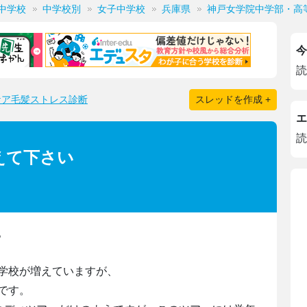
中学校
中学校別
女子中学校
兵庫県
神戸女学院中学部・高
今
読
ケア毛髪ストレス診断
スレッドを作成 +
エ
読
えて下さい
。
学校が増えていますが、
です。