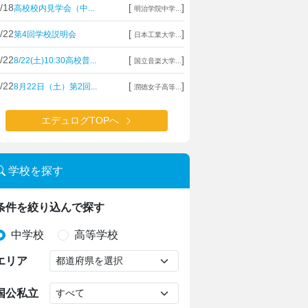
/18
[
]
高校校内見学会（中...
明治学院中学...
/22
[
]
第4回学校説明会
日本工業大学...
/22
[
]
8/22(土)10:30高校普...
国立音楽大学...
/22
[
]
8月22日（土）第2回...
潤徳女子高等...
エデュログTOPへ
学校を探す
条件を絞り込んで探す
中学校
高等学校
エリア
国公私立