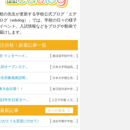
校の先生が更新する学校公式ブログ「エデ
ログ（edulog）」では、学校の日々の様子
イベント、入試情報などをブログや動画で
届けします。
注目校！新着記事一覧
[
]
校･インターハイ...
横須賀学院中学...
[
]
1回オープンスク...
日本大学明誠高...
[
]
年生対象進路説明...
日本大学櫻丘高...
[
]
東大会出場！！
春日部共栄中学...
[
]
校2年生12名ター...
八王子学園 八王...
最新記事
もっと見る
[
]
りがとうを音楽にのせて♪
成女学園中学校...