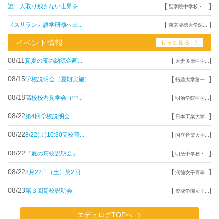
[
]
誰一人取り残さない世界を...
聖学院中学校・...
[
]
《スリランカ語学研修へ出...
東京成徳大学深...
イベント情報
もっと見る
08/11
[
]
真夏の夜の納涼企画...
大妻多摩中学...
08/15
[
]
学校説明会（夏期実施）
拓殖大学第一...
08/18
[
]
高校校内見学会（中...
明治学院中学...
08/22
[
]
第4回学校説明会
日本工業大学...
08/22
[
]
8/22(土)10:30高校普...
国立音楽大学...
08/22
[
]
『夏の高校説明会』
明法中学校・...
08/22
[
]
8月22日（土）第2回...
潤徳女子高等...
08/23
[
]
第３回高校説明会
佼成学園女子...
エデュログTOPへ