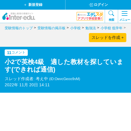
新規登録
ログイン
検索
メニュー
受験情報のトップ
受験情報の掲示板
小学校
勉強法
小学校 低学年
小
スレッドを作成 +
11
コメント
小2で英検4級 適した教材を探していま
す(できれば通信)
スレッド作成者: 考え中
(ID:OwvcGeoo9vM)
2022年 11月 20日 14:11