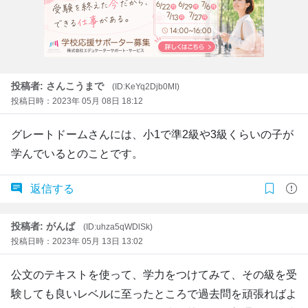
投稿者: さんこうまで
(ID:KeYq2Djb0MI)
投稿日時：2023年 05月 08日 18:12
グレートドームさんには、小1で準2級や3級くらいの子が
学んでいるとのことです。
返信する
投稿者: がんば
(ID:uhza5qWDlSk)
投稿日時：2023年 05月 13日 13:02
公文のテキストを使って、学力をつけてみて、その級を受
験しても良いレベルに至ったところで過去問を頑張ればよ