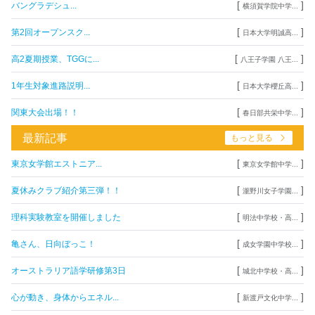
[
]
バングラデシュ...
横須賀学院中学...
[
]
第2回オープンスク...
日本大学明誠高...
[
]
高2夏期授業、TGGに...
八王子学園 八王...
[
]
1年生対象進路説明...
日本大学櫻丘高...
[
]
関東大会出場！！
春日部共栄中学...
最新記事
もっと見る
[
]
東京女学館エストニア...
東京女学館中学...
[
]
夏休みクラブ紹介第三弾！！
瀧野川女子学園...
[
]
理科実験教室を開催しました
明法中学校・高...
[
]
亀さん、日向ぼっこ！
成女学園中学校...
[
]
オーストラリア語学研修第3日
城北中学校・高...
[
]
心が動き、身体からエネル...
新渡戸文化中学...