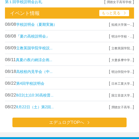
[
]
第１回学校説明会お礼
潤徳女子高等学校
イベント情報
もっと見る
08/08
[
]
学校説明会（夏期実施）
拓殖大学第一...
08/08
[
]
『夏の高校説明会』
明法中学校・...
08/09
[
]
立教英国学院学校説...
立教英国学院...
08/11
[
]
真夏の夜の納涼企画...
大妻多摩中学...
08/18
[
]
高校校内見学会（中...
明治学院中学...
08/22
[
]
第4回学校説明会
日本工業大学...
08/22
[
]
8/22(土)10:30高校普...
国立音楽大学...
08/22
[
]
8月22日（土）第2回...
潤徳女子高等...
エデュログTOPへ