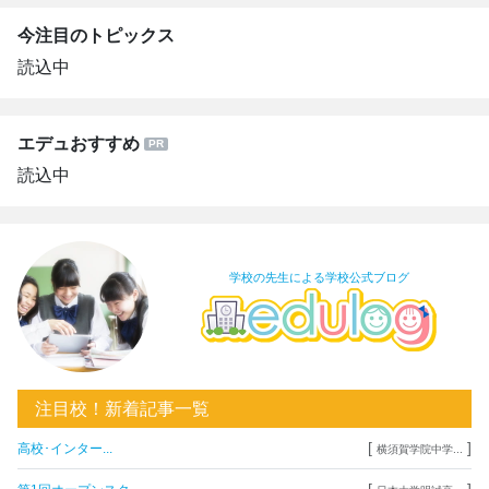
今注目のトピックス
読込中
エデュおすすめ
読込中
学校の先生による学校公式ブログ
注目校！新着記事一覧
[
]
高校･インター...
横須賀学院中学...