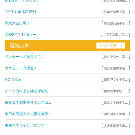
[
]
第1回オープンスク...
日本大学明誠高...
[
]
1年生対象進路説明...
日本大学櫻丘高...
[
]
関東大会出場！！
春日部共栄中学...
[
]
高校2年生12名ター...
八王子学園 八王...
最新記事
もっと見る
[
]
インターハイ結果のご...
城北中学校・高...
[
]
ウケるトーク講座！
成女学園中学校...
[
]
NO TITLE
新渡戸文化中学...
[
]
チーム力向上と絆を深めた...
聖学院中学校・...
[
]
東京女学館中体連ダンスコ...
東京女学館中学...
[
]
全日本高校大学生書道展受...
瀧野川女子学園...
[
]
中央大学キャンパスツアー
大妻多摩中学高...