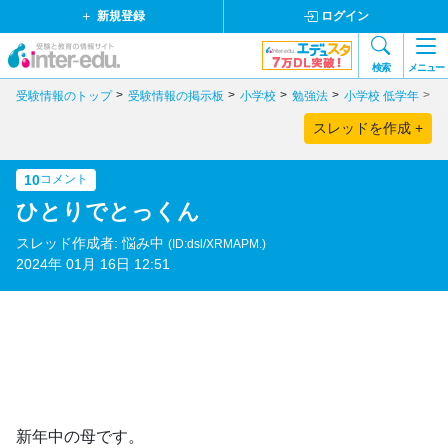
新規登録
ログイン
検索
メニュー
受験情報のトップ
受験情報の掲示板
小学校
勉強法
小学校 低学年
ひ
スレッドを作成 +
10
コメント
ひとりでとっくん
スレッド作成者: 悩み中
(ID:dsl/XRMAPM.)
2024年 01月 16日 12:51
新年中の母です。