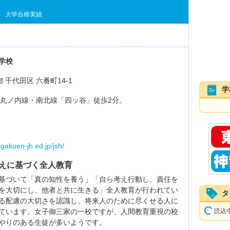
大学合格実績
学校
京都 千代田区 六番町14-1
学
鉄丸ノ内線・南北線「四ッ谷」徒歩2分。
gakuen-jh.ed.jp/jsh/
えに基づく全人教育
基づいて「真の知性を養う」「自ら考え行動し、責任を
を大切にし、他者と共に生きる」全人教育が行われてい
タ
る配慮の大切さを認識し、将来人のために尽くせる人に
ています。女子御三家の一校ですが、人間教育重視の校
読込中.
やりのある生徒が多いようです。