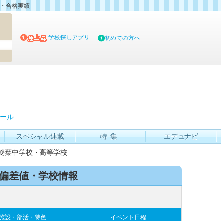
・合格実績
マイブッ
学校探しアプリ
初めての方へ
ール
スペシャル連載
特集
エデュナビ
雙葉中学校・高等学校
の偏差値・学校情報
施設・部活・特色
イベント日程