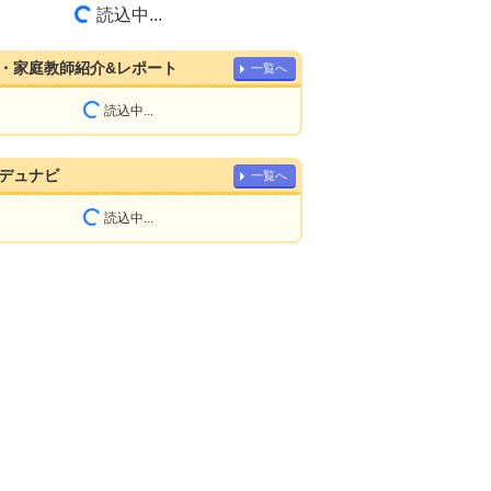
読込中...
・家庭教師紹介&レポート
一覧へ
読込中...
デュナビ
一覧へ
読込中...