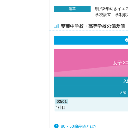
明治8年幼きイエ
沿革
学校設立。学制改
雙葉中学校・高等学校の偏差値
女子 8
入
入試
02/01
4科目
80・50偏差値とは?