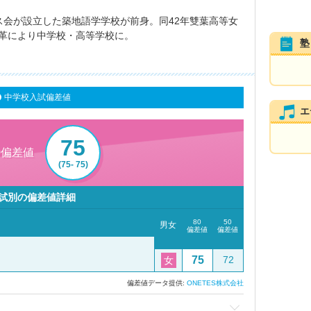
ス会が設立した築地語学学校が前身。同42年雙葉高等女
革により中学校・高等学校に。
塾
中学校入試偏差値
エ
75
0偏差値
(75- 75)
試別の偏差値詳細
80
50
男女
偏差値
偏差値
75
72
女
偏差値データ提供:
ONETES株式会社