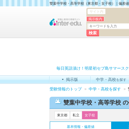
雙葉中学校・高等学校（東京都・女子校）｜偏差値
サイト内
掲示板内
毎日英語漬け！明星初セブ島サマースク
掲示版
中学・高校
を探す
受験情報のトップ
中学・高校を探す
雙葉中学校・高等学校 
東京都
私立
女子校
基本情報・偏差値