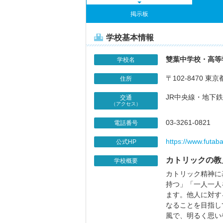
掲示板
学校基本情報
雙葉中学校・高等
学校名
〒102-8470 東
住所
JR中央線・地下
交通
（アクセス）
03-3261-0821
電話番号
https://www.futaba
公式HP
カトリックの教
学校概要
カトリック精神に
持つ」「一人一人
ます。他人に対す
なることを目指し
風で、明るく思い