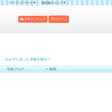
マイブックマーク▼
掲示板メニュー▼
クマーク一覧
掲示板の使い方
掲示板マップ
学校マッチング
ログイン
人気スレッドランキング
新規スレッド一覧
新着書き込み一覧
過去ログ
わが子に合った学校を探す⇒
学校ブログ
動画