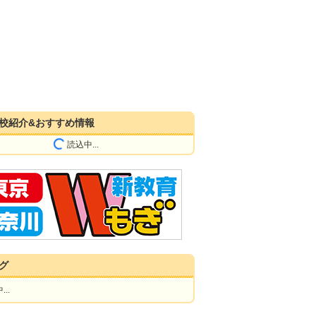
校紹介&おすすめ情報
読込中...
グ
..