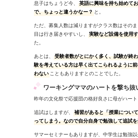
息子はちょうど今、
英語に興味を持ち始めて
で、ちょっと違うかなー？
と。
ただ、募集人数は減りますがクラス数はそのま
目は行き届きやすいし、
実験など設備を使用
た。
あとは、
受験者数がとにかく多く、試験が終
験を考えている方は早く出てこられるように前
わない
こともありますとのことでした。
ワーキングママのハートを撃ち抜
昨年の文化祭で応援団の格好良さに母がハート
追試はしますが、
補習があると「授業につい
ってしまう。なので自分自身で勉強して追試を
サマーセミナーもありますが、中学生は勉強以