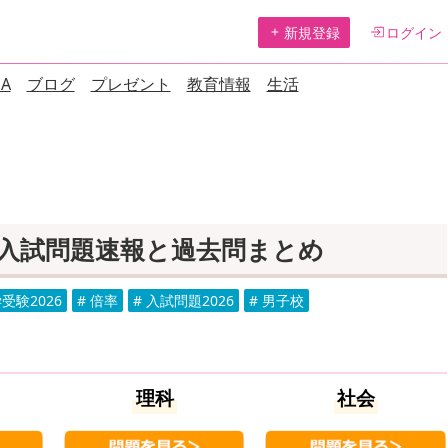
新規登録
ログイン
A
ブログ
プレゼント
教育情報
生活
校 入試問題速報と過去問まとめ
学受験2026
# 倍率
# 入試問題2026
# 男子校
理科
社会