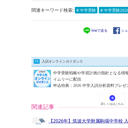
関連キーワード検索:
# 中学受験
# 中学受験202
lineで送る
シェ
関連記事
【2026年】筑波大学附属駒場中学校