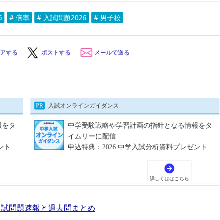
6
# 倍率
# 入試問題2026
# 男子校
アする
ポストする
メールで送る
 入試問題速報と過去問まとめ