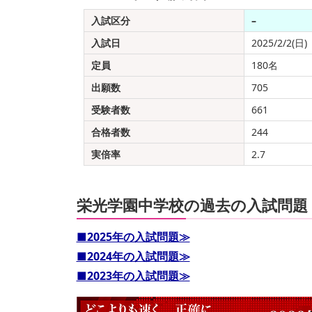
入試区分
–
入試日
2025/2/2(日)
定員
180名
出願数
705
受験者数
661
合格者数
244
実倍率
2.7
栄光学園中学校の過去の入試問題
■2025年の入試問題≫
■2024年の入試問題≫
■2023年の入試問題≫