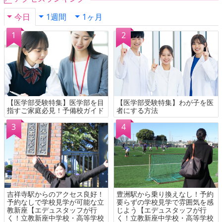
今日
1週間
1ヶ月
【医学部受験特集】医学部を目
【医学部受験特集】わが子を医
指すご家庭必見！予備校ガイド
者にする方法
吉祥寺駅からのアクセス良好！
豊洲駅から乗り換えなし！予約
予約なしで学校見学が可能な立
要らずの学校見学で雰囲気を感
教新座【エデュスタッフが行
じよう【エデュスタッフが行
く！立教新座中学校・高等学校
く！立教新座中学校・高等学校