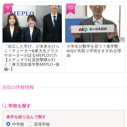
「自立した学び」が未来をひら
小学生が数学を習う？進学塾
く！チューター&東大生クラス
AiQが先取り学習をすすめる理
サポーターが語るMEPLOの力
由
【エデュママ社員突撃隊が行
く！東大現役進学塾MEPLO−後
編−】
注目の学校情報
学校を探す
条件を絞り込んで探す
中学校
高等学校