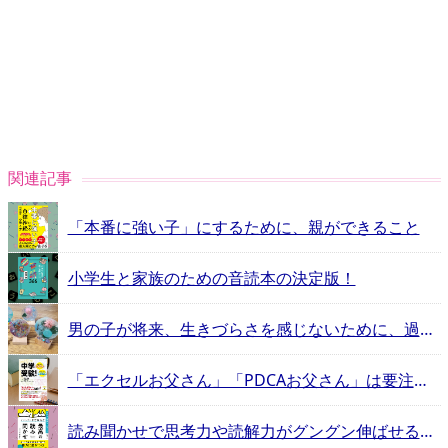
関連記事
「本番に強い子」にするために、親ができること
小学生と家族のための音読本の決定版！
男の子が将来、生きづらさを感じないために、過ちを犯さないために、今できること
「エクセルお父さん」「PDCAお父さん」は要注意！ 中学受験で「うまくいく」お父さんの役割とは？
読み聞かせで思考力や読解力がグングン伸ばせる！？ ハーバード流「読み聞かせ」のメソッドとは