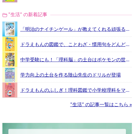
"生活" の新着記事
「明治のナイチンゲール」が教えてくれる頑張るヒントとは？
ドラえもんの図鑑で、ことわざ・慣用句をどんどん覚えよう！
中学受験にも！「理科脳」の土台はポケモンの世界にあった
学力向上の土台を作る陰山先生のドリルが登場
ドラえもんのふしぎ！理科図鑑で小学校理科をマスター！
"生活" の記事一覧はこちら »