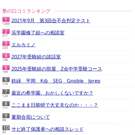
塾の口コミランキング
2021年9月 第3回合不合判定テスト
1260
浜学園修了組への相談室
517
エルカミノ
233
2027年受験組の談話室
198
2025年受験組の部屋 Z会中学受験コース
194
鉄緑 平岡 K会 SEG Gnoble Jprep
174
最近の希学園、おかしくないですか？
124
ここまま日能研で大丈夫なのか・・・？
111
夏期合宿について
88
サピ終了保護者への相談スレッド
83