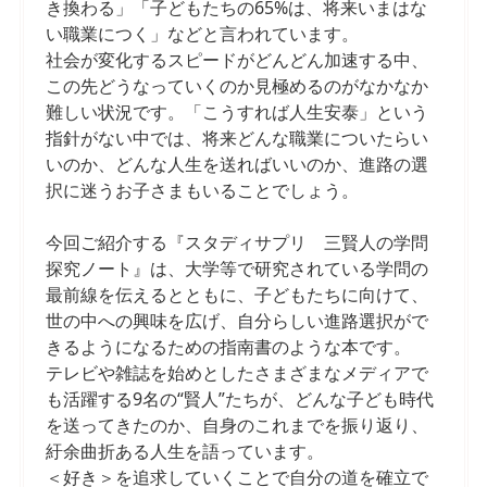
き換わる」「子どもたちの65%は、将来いまはな
い職業につく」などと言われています。
社会が変化するスピードがどんどん加速する中、
この先どうなっていくのか見極めるのがなかなか
難しい状況です。「こうすれば人生安泰」という
指針がない中では、将来どんな職業についたらい
いのか、どんな人生を送ればいいのか、進路の選
択に迷うお子さまもいることでしょう。
今回ご紹介する『スタディサプリ 三賢人の学問
探究ノート』は、大学等で研究されている学問の
最前線を伝えるとともに、子どもたちに向けて、
世の中への興味を広げ、自分らしい進路選択がで
きるようになるための指南書のような本です。
テレビや雑誌を始めとしたさまざまなメディアで
も活躍する9名の“賢人”たちが、どんな子ども時代
を送ってきたのか、自身のこれまでを振り返り、
紆余曲折ある人生を語っています。
＜好き＞を追求していくことで自分の道を確立で