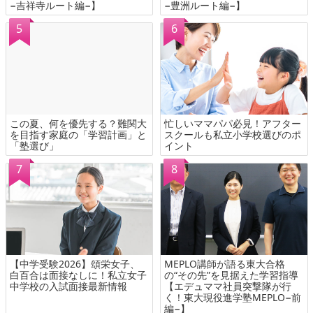
−吉祥寺ルート編−】
−豊洲ルート編−】
この夏、何を優先する？難関大
忙しいママパパ必見！アフター
を目指す家庭の「学習計画」と
スクールも私立小学校選びのポ
「塾選び」
イント
【中学受験2026】頌栄女子、
MEPLO講師が語る東大合格
白百合は面接なしに！私立女子
の“その先”を見据えた学習指導
中学校の入試面接最新情報
【エデュママ社員突撃隊が行
く！東大現役進学塾MEPLO−前
編−】