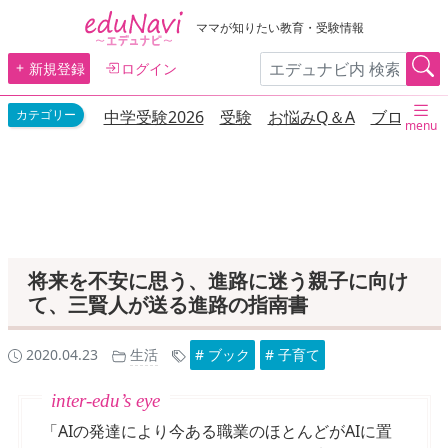
ママが知りたい教育・受験情報
新規登録
ログイン
中学受験2026
受験
お悩みQ＆A
ブログ
menu
将来を不安に思う、進路に迷う親子に向け
て、三賢人が送る進路の指南書
2020.04.23
生活
# ブック
# 子育て
「AIの発達により今ある職業のほとんどがAIに置