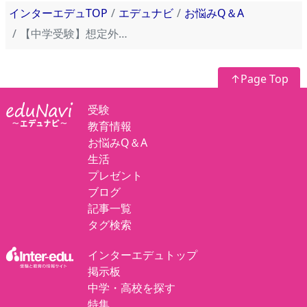
インターエデュTOP
エデュナビ
お悩みQ＆A
【中学受験】想定外の1校だけに合格… 2.安浪京子先生からのアドバイス
↑Page Top
受験
教育情報
お悩みQ＆A
生活
プレゼント
ブログ
記事一覧
タグ検索
インターエデュトップ
掲示板
中学・高校を探す
特集