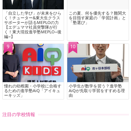
「自立した学び」が未来をひら
この夏、何を優先する？難関大
く！チューター&東大生クラス
を目指す家庭の「学習計画」と
サポーターが語るMEPLOの力
「塾選び」
【エデュママ社員突撃隊が行
く！東大現役進学塾MEPLO−後
編−】
憧れの幼稚園・小学校に合格す
小学生が数学を習う？進学塾
るための進学塾AiQ「アイキュ
AiQが先取り学習をすすめる理
ーキッズ」
由
注目の学校情報