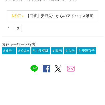
NEXT »
【回答】安浪先生からのアドバイス動画
1
2
関連キーワード検索:
# 6年生
# Q＆A
# 中学受験
# 動画
# 失敗
# 安浪京子