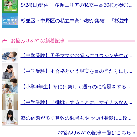
5/24(日)開催！ 多摩エリアの私立中高30校が参加する合同相談会
杉並区・中野区の私立中高15校が集結！「杉並中野私立中学高等学校フェア」
"お悩みQ＆A" の新着記事
【中学受験】男子ママのお悩みにユウシン先生が回答！“3つの嫌”を乗り越えるには？
【中学受験】不合格という現実を目の当たりにした親の心情は？入試前に見ておきたい先輩保護者のお悩み動画
【小学4年生】塾には楽しく通うのに宿題をすることが大嫌い！口出しするべき？放置すべき？
【中学受験】「挑戦」することに、マイナスなんかない。スクールカウンセラーが回答するお悩みQ&A
塾の宿題が多く算数の勉強もやっつけ状態に…改善方法は？
"お悩みQ＆A" の記事一覧はこちら »