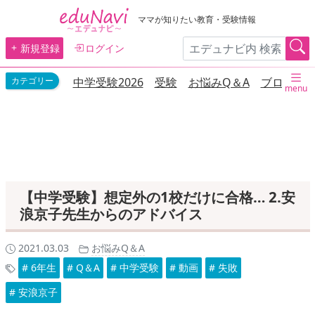
ママが知りたい教育・受験情報
新規登録
ログイン
中学受験2026
受験
お悩みQ＆A
ブログ
menu
【中学受験】想定外の1校だけに合格… 2.安
浪京子先生からのアドバイス
2021.03.03
お悩みQ＆A
# 6年生
# Q＆A
# 中学受験
# 動画
# 失敗
# 安浪京子