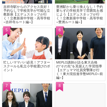
吉祥寺駅からのアクセス良好！
豊洲駅から乗り換えなし！予約
予約なしで学校見学が可能な立
要らずの学校見学で雰囲気を感
教新座【エデュスタッフが行
じよう【エデュスタッフが行
く！立教新座中学校・高等学校
く！立教新座中学校・高等学校
−吉祥寺ルート編−】
−豊洲ルート編−】
忙しいママパパ必見！アフター
MEPLO講師が語る東大合格
スクールも私立小学校選びのポ
の“その先”を見据えた学習指導
イント
【エデュママ社員突撃隊が行
く！東大現役進学塾MEPLO−前
編−】