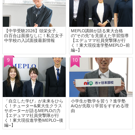
【中学受験2026】頌栄女子、
MEPLO講師が語る東大合格
白百合は面接なしに！私立女子
の“その先”を見据えた学習指導
中学校の入試面接最新情報
【エデュママ社員突撃隊が行
く！東大現役進学塾MEPLO−前
編−】
「自立した学び」が未来をひら
小学生が数学を習う？進学塾
く！チューター&東大生クラス
AiQが先取り学習をすすめる理
サポーターが語るMEPLOの力
由
【エデュママ社員突撃隊が行
く！東大現役進学塾MEPLO−後
編−】