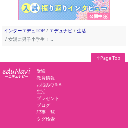
インターエデュTOP
エデュナビ
生活
女湯に男子小学生！？温泉で遭遇した驚きの光景…何年生まで許せますか？
↑Page Top
受験
教育情報
お悩みQ＆A
生活
プレゼント
ブログ
記事一覧
タグ検索