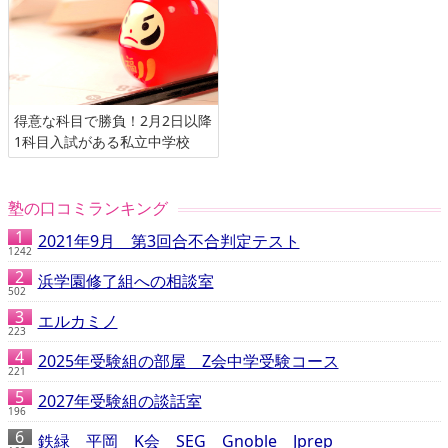
得意な科目で勝負！2月2日以降
1科目入試がある私立中学校
塾の口コミランキング
2021年9月 第3回合不合判定テスト
1242
浜学園修了組への相談室
502
エルカミノ
223
2025年受験組の部屋 Z会中学受験コース
221
2027年受験組の談話室
196
鉄緑 平岡 K会 SEG Gnoble Jprep