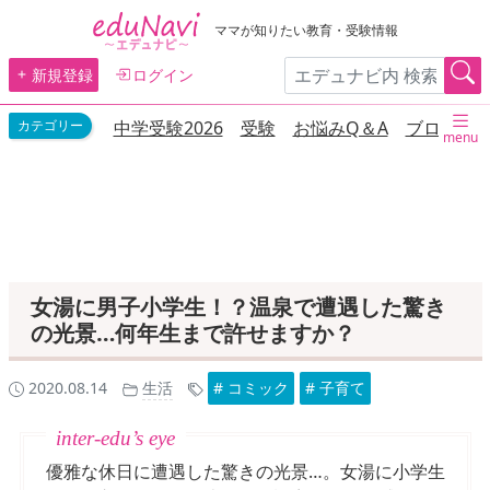
ママが知りたい教育・受験情報
新規登録
ログイン
中学受験2026
受験
お悩みQ＆A
ブログ
menu
女湯に男子小学生！？温泉で遭遇した驚き
の光景…何年生まで許せますか？
2020.08.14
生活
# コミック
# 子育て
優雅な休日に遭遇した驚きの光景…。女湯に小学生