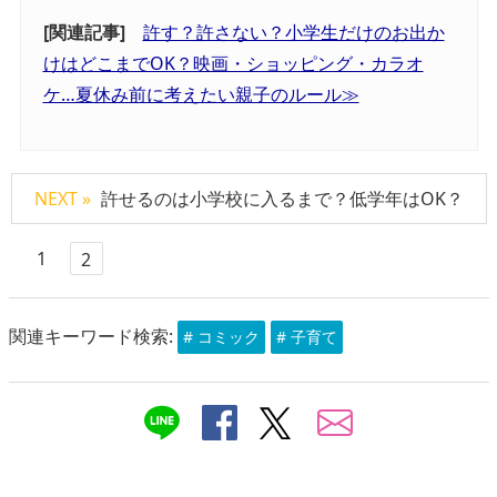
[関連記事]
許す？許さない？小学生だけのお出か
けはどこまでOK？映画・ショッピング・カラオ
ケ…夏休み前に考えたい親子のルール≫
NEXT »
許せるのは小学校に入るまで？低学年はOK？
1
2
関連キーワード検索:
# コミック
# 子育て