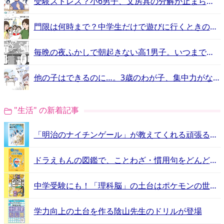
受験ストレス？小6男子、文房具の分解が止まらない！
門限は何時まで？中学生だけで遊びに行くときのルール、決めていますか？
毎晩の夜ふかしで朝起きない高1男子。いつまで私が起こさないといけないの!!【4コマ漫画】
他の子はできるのに…。3歳のわが子、集中力がなさすぎで心配
"生活" の新着記事
「明治のナイチンゲール」が教えてくれる頑張るヒントとは？
ドラえもんの図鑑で、ことわざ・慣用句をどんどん覚えよう！
中学受験にも！「理科脳」の土台はポケモンの世界にあった
学力向上の土台を作る陰山先生のドリルが登場