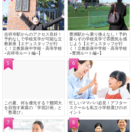
吉祥寺駅からのアクセス良好！
豊洲駅から乗り換えなし！予約
予約なしで学校見学が可能な立
要らずの学校見学で雰囲気を感
教新座【エデュスタッフが行
じよう【エデュスタッフが行
く！立教新座中学校・高等学校
く！立教新座中学校・高等学校
−吉祥寺ルート編−】
−豊洲ルート編−】
この夏、何を優先する？難関大
忙しいママパパ必見！アフター
を目指す家庭の「学習計画」と
スクールも私立小学校選びのポ
「塾選び」
イント