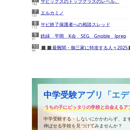
サピックスのトップクラスのレベル。
142
エルカミノ
131
サピ終了保護者への相談スレッド
112
鉄緑 平岡 K会 SEG Gnoble Jprep
97
◼️◼️最難関・御三家に特攻する人々2025◼
94
中学受験アプリ「エデ
うちの子にピッタリの学校と出会えるア
中学受験する・しないにかかわらず、ま
伸ばせる学校を見つけてみませんか？