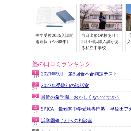
中学受験2026入試問
当日出願OK校あり！
【
題速報（令和8年）
2月4日以降入試があ
る私立中学校
塾の口コミランキング
2021年9月 第3回合不合判定テスト
1387
2027年受験組の談話室
247
最近の希学園、おかしくないですか？
193
SPICA 最難関中学受験専門塾 早稲田
174
浜学園修了組への相談室
155