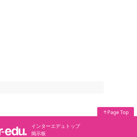
↑Page Top
インターエデュトップ
掲示板