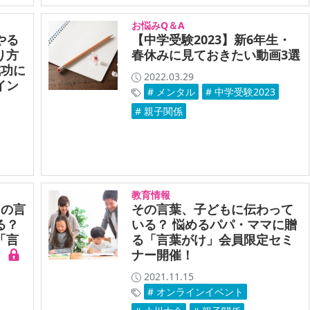
お悩みQ＆A
やる
【中学受験2023】新6年生・
り方
春休みに見ておきたい動画3選
成功に
2022.03.29
イン
# メンタル
# 中学受験2023
# 親子関係
教育情報
その言
その言葉、子どもに伝わって
る？
いる？ 悩めるパパ・ママに贈
「言
る「言葉がけ」会員限定セミ
）
ナー開催！
2021.11.15
# オンラインイベント