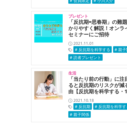
# 会員限定
# 小川大介
プレゼント
「反抗期=思春期」の難
かりやすく解説！オンラ
セミナーにご招待
2021.11.01
# 反抗期を科学する
# 親
# 読者プレゼント
生活
「当たり前の行動」に注
ると反抗期のリスクが減
由【反抗期を科学する・1
2021.10.18
# 反抗期
# 反抗期を科学す
# 親子関係