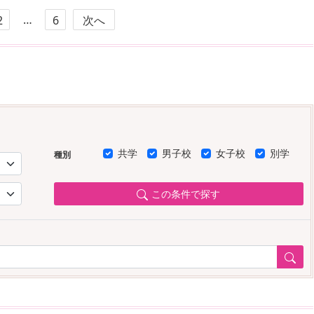
…
2
6
次へ
共学
男子校
女子校
別学
種別
この条件で探す