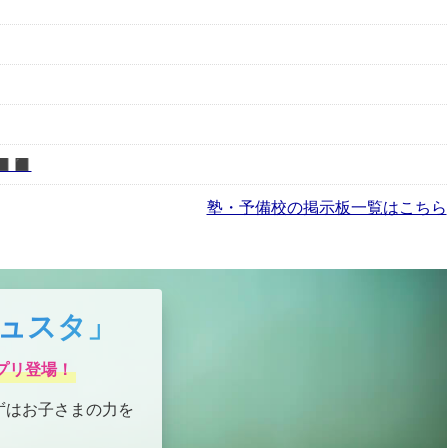
️◼️
塾・予備校の掲示板一覧はこちら
ュスタ」
プリ登場！
ずはお子さまの力を