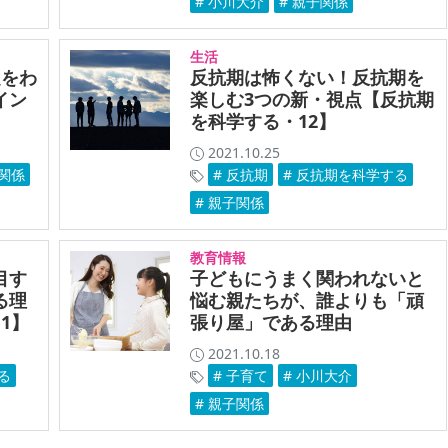
# 小川大介
# 親子関係
生活
題をわ
反抗期は怖くない！反抗期を
イン
楽しむ3つの新・視点【反抗期
を科学する・12】
2021.10.25
子関係
# 反抗期
# 反抗期を科学する
# 親子関係
教育情報
目す
子どもにうまく関われないと
る理
悩む親たちが、誰よりも「頑
1】
張り屋」である理由
2021.10.18
る
# 子育て
# 小川大介
# 親子関係