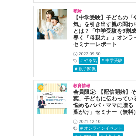
受験
【中学受験】子どもの「
気」を引き出す親の関わ
とは？「中学受験を9割
導く『母親力』」オンラ
セミナーレポート
2022.09.30
# やる気
# 中学受験
# 親子関係
教育情報
会員限定: 【配信開始】
葉、子どもに伝わってい
悩めるパパ・ママに贈る
葉がけ」セミナー（無料
2021.12.10
# オンラインイベント