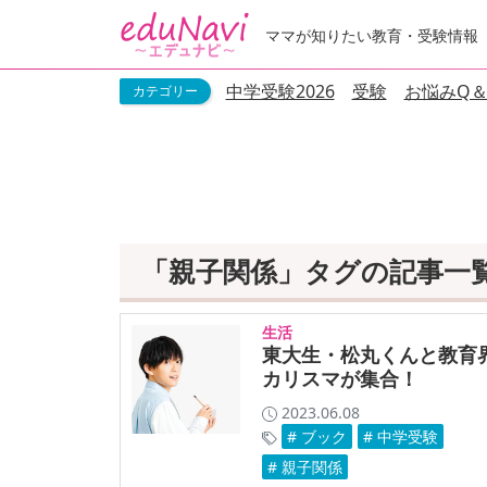
ママが知りたい教育・受験情報
中学受験2026
受験
お悩みQ＆
「親子関係」タグの記事一
生活
東大生・松丸くんと教育
カリスマが集合！
2023.06.08
# ブック
# 中学受験
# 親子関係