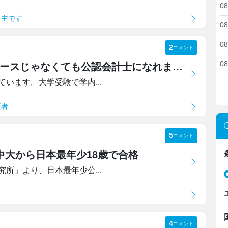
08
レ主です
08
08
2
コメント
08
中央大 フレックスPlus1・コースじゃなくても公認会計士になれますか。
います。大学受験で学内...
護者
5
コメント
 中大から日本最年少18歳で合格
所」より、日本最年少公...
と
4
コメント