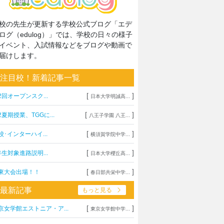
校の先生が更新する学校公式ブログ「エデ
ログ（edulog）」では、学校の日々の様子
イベント、入試情報などをブログや動画で
届けします。
注目校！新着記事一覧
[
]
2回オープンスク...
日本大学明誠高...
[
]
2夏期授業、TGGに...
八王子学園 八王...
[
]
校･インターハイ...
横須賀学院中学...
[
]
年生対象進路説明...
日本大学櫻丘高...
[
]
東大会出場！！
春日部共栄中学...
最新記事
もっと見る
[
]
京女学館エストニア・ア...
東京女学館中学...