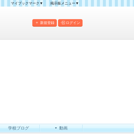
マイブックマーク▼
掲示板メニュー▼
クマーク一覧
掲示板の使い方
掲示板マップ
新規登録
ログイン
人気スレッドランキング
新規スレッド一覧
新着書き込み一覧
このカテゴリにスレッドを
作成
学校ブログ
動画