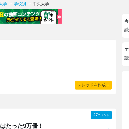
大学
学校別
中央大学
今
読
エ
読
スレッドを作成 +
27
コメント
はたった9万冊！