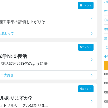
バ
6
コメント
オ
心
工学部の評価も上がりそ...
教
央理工って
誰
5
《
コメント
 私学№１復活
中
１復活駿河台時代のように法...
08
キー大好き
08
4
コメント
08
ルありますか?
08
トサルサークルはありま...