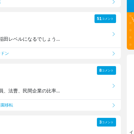
記
51
コメント
田レベルになるでしょう...
ンドン
8
コメント
、法曹、民間企業の比率...
楽園移転
3
コメント
イ