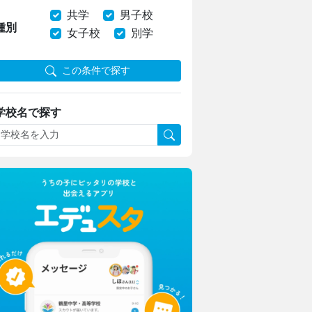
共学
男子校
種別
女子校
別学
この条件で探す
学校名で探す