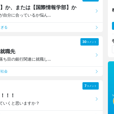
】か、または【国際情報学部】か
自分に合っているか悩ん...
すぎる
30
コメント
な就職先
ち目の銀行関連に就職し...
歴社会
7
コメント
！！！
ていくと思いますか？