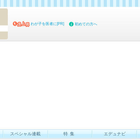
マイブッ
わが子を医者に[PR]
初めての方へ
スペシャル連載
特集
エデュナビ