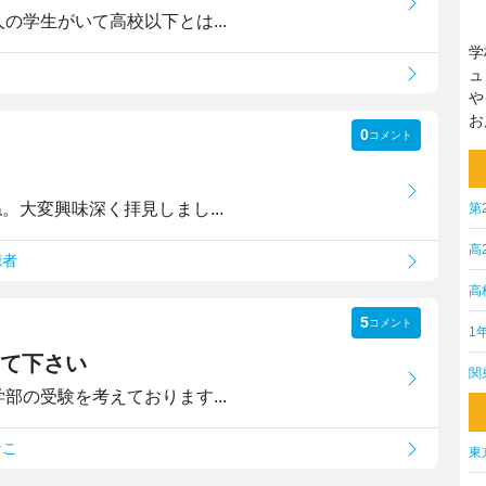
の学生がいて高校以下とは...
学
名
ュ
や
お
0
コメント
。大変興味深く拝見しまし...
第
高
聴者
高
5
コメント
1
て下さい
関
部の受験を考えております...
なこ
東