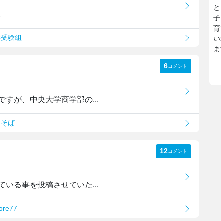
と
。
子
育
学受験組
い
ま
6
コメント
すが、中央大学商学部の...
りそば
12
コメント
いる事を投稿させていた...
re77