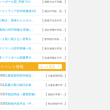
[
]
レーボール部_学校での...
瀧野川女子学園...
[
]
ーストラリア語学研修第3日
城北中学校・高...
[
]
が動き、身体からエネル...
新渡戸文化中学...
[
]
職員のAED研修を実施し...
成女学園中学校...
[
]
一人取り残さない世界を...
聖学院中学校・...
[
]
スリランカ語学研修へ出...
東京成徳大学深...
[
]
学ソフトボール部夏季大...
佼成学園女子中...
イベント情報
もっと見る
/09
[
]
立教英国学院学校説...
立教英国学院...
/11
[
]
真夏の夜の納涼企画...
大妻多摩中学...
/15
[
]
学校説明会（夏期実施）
拓殖大学第一...
/18
[
]
高校校内見学会（中...
明治学院中学...