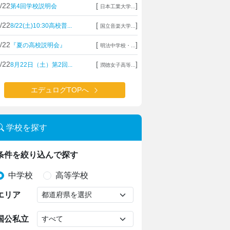
/22
[
]
第4回学校説明会
日本工業大学...
/22
[
]
8/22(土)10:30高校普...
国立音楽大学...
/22
[
]
『夏の高校説明会』
明法中学校・...
/22
[
]
8月22日（土）第2回...
潤徳女子高等...
エデュログTOPへ
学校を探す
条件を絞り込んで探す
中学校
高等学校
エリア
国公私立