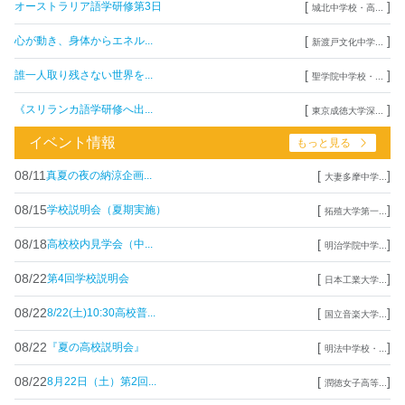
[
]
オーストラリア語学研修第3日
城北中学校・高...
[
]
心が動き、身体からエネル...
新渡戸文化中学...
[
]
誰一人取り残さない世界を...
聖学院中学校・...
[
]
《スリランカ語学研修へ出...
東京成徳大学深...
イベント情報
もっと見る
08/11
[
]
真夏の夜の納涼企画...
大妻多摩中学...
08/15
[
]
学校説明会（夏期実施）
拓殖大学第一...
08/18
[
]
高校校内見学会（中...
明治学院中学...
08/22
[
]
第4回学校説明会
日本工業大学...
08/22
[
]
8/22(土)10:30高校普...
国立音楽大学...
08/22
[
]
『夏の高校説明会』
明法中学校・...
08/22
[
]
8月22日（土）第2回...
潤徳女子高等...