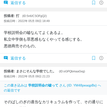
返信する
投稿者: 打
(ID:5n6/CSOFgQ2)
投稿日時：2022年 05月 09日 18:49
学校説明会の嘘なんてよくあるよ。
私立中学側も罪悪感もなくやってる感じする。
悪徳商売そのもの。
返信する
投稿者: まさにそんな学校でした。
(ID:oGPQbmaaGvg)
投稿日時：2022年 05月 09日 21:23
この書き込みは
学校説明会の嘘って
さん (ID: YM48peaqpBs) へ
の返信です
そのばしのぎの適当なカリキュラムを作って、その通りに