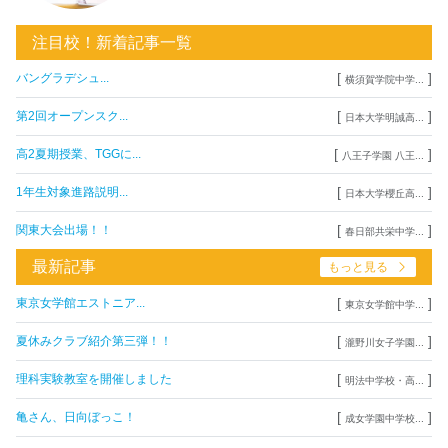
注目校！新着記事一覧
[
]
バングラデシュ...
横須賀学院中学...
[
]
第2回オープンスク...
日本大学明誠高...
[
]
高2夏期授業、TGGに...
八王子学園 八王...
[
]
1年生対象進路説明...
日本大学櫻丘高...
[
]
関東大会出場！！
春日部共栄中学...
最新記事
もっと見る
[
]
東京女学館エストニア...
東京女学館中学...
[
]
夏休みクラブ紹介第三弾！！
瀧野川女子学園...
[
]
理科実験教室を開催しました
明法中学校・高...
[
]
亀さん、日向ぼっこ！
成女学園中学校...