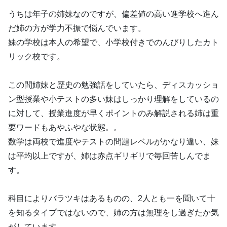
うちは年子の姉妹なのですが、偏差値の高い進学校へ進ん
だ姉の方が学力不振で悩んでいます。
妹の学校は本人の希望で、小学校付きでのんびりしたカト
リック校です。
この間姉妹と歴史の勉強話をしていたら、ディスカッショ
ン型授業や小テストの多い妹はしっかり理解をしているの
に対して、授業進度が早くポイントのみ解説される姉は重
要ワードもあやふやな状態。。
数学は両校で進度やテストの問題レベルがかなり違い、妹
は平均以上ですが、姉は赤点ギリギリで毎回苦しんでま
す。
科目によりバラツキはあるものの、2人とも一を聞いて十
を知るタイプではないので、姉の方は無理をし過ぎたか気
がしています。