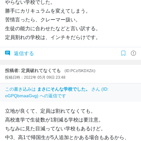
やらない学校でした。
勝手にカリキュラムを変えてしまう。
苦情言ったら、クレーマー扱い。
生徒の能力に合わせたなどと言い訳する。
定員割れの学校は、インチキだらけです。
返信する
投稿者: 定員破れてなくても
(ID:PCz/SKDXZ/c)
投稿日時：2022年 05月 09日 23:48
この書き込みは
まさにそんな学校でした。
さん (ID:
oGPQbmaaGvg) への返信です
立地が良くて、定員は割れてなくても。
高校進学で生徒数が1割減る学校は要注意。
ちなみに見た目減ってない学校もあるけど。
中3、高1で帰国生が5人追加とかある場合もあるから、