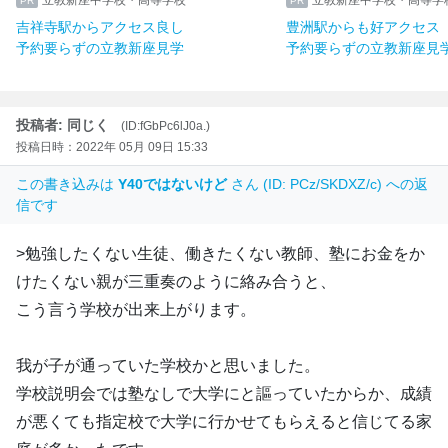
吉祥寺駅からアクセス良し
豊洲駅からも好アクセス
予約要らずの立教新座見学
予約要らずの立教新座見
投稿者: 同じく
(ID:fGbPc6lJ0a.)
投稿日時：2022年 05月 09日 15:33
この書き込みは
Y40ではないけど
さん (ID: PCz/SKDXZ/c) への返
信です
>勉強したくない生徒、働きたくない教師、塾にお金をか
けたくない親が三重奏のように絡み合うと、
こう言う学校が出来上がります。
我が子が通っていた学校かと思いました。
学校説明会では塾なしで大学にと謳っていたからか、成績
が悪くても指定校で大学に行かせてもらえると信じてる家