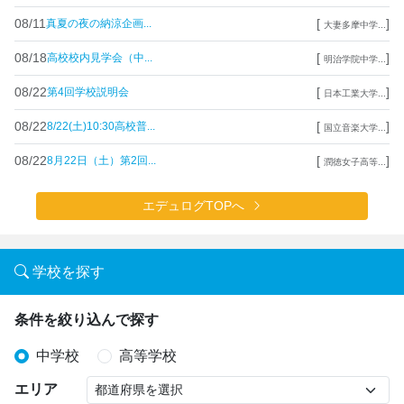
08/11
[
]
真夏の夜の納涼企画...
大妻多摩中学...
08/18
[
]
高校校内見学会（中...
明治学院中学...
08/22
[
]
第4回学校説明会
日本工業大学...
08/22
[
]
8/22(土)10:30高校普...
国立音楽大学...
08/22
[
]
8月22日（土）第2回...
潤徳女子高等...
エデュログTOPへ
学校を探す
条件を絞り込んで探す
中学校
高等学校
エリア