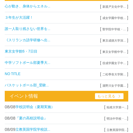
[
]
心が動き、身体からエネル...
新渡戸文化中学...
[
]
３年生が大活躍！
成女学園中学校...
[
]
誰一人取り残さない世界を...
聖学院中学校・...
[
]
《スリランカ語学研修へ出...
東京成徳大学深...
[
]
東京女学館6・7日目
東京女学館中学...
[
]
中学ソフトボール部夏季大...
佼成学園女子中...
[
]
NO TITLE
二松學舍大学附...
[
]
バスケットボール部_受験...
瀧野川女子学園...
イベント情報
もっと見る
08/08
[
]
学校説明会（夏期実施）
拓殖大学第一...
08/08
[
]
『夏の高校説明会』
明法中学校・...
08/09
[
]
立教英国学院学校説...
立教英国学院...