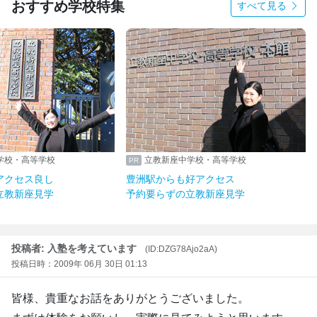
おすすめ学校特集
すべて見る
学校・高等学校
立教新座中学校・高等学校
アクセス良し
豊洲駅からも好アクセス
立教新座見学
予約要らずの立教新座見学
投稿者: 入塾を考えています
(ID:DZG78Ajo2aA)
投稿日時：2009年 06月 30日 01:13
皆様、貴重なお話をありがとうございました。