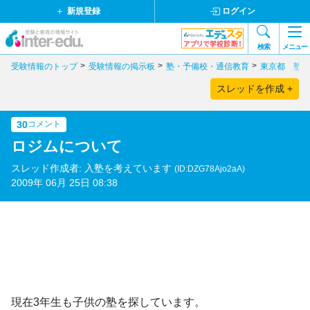
新規登録
ログイン
検索
メニュー
受験情報のトップ
受験情報の掲示板
塾・予備校・通信教育
東京都 塾・
スレッドを作成 +
30
コメント
ロジムについて
スレッド作成者: 入塾を考えています
(ID:DZG78Ajo2aA)
2009年 06月 25日 08:38
現在3年生も子供の塾を探しています。