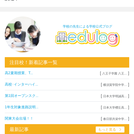
学校の先生による学校公式ブログ
注目校！新着記事一覧
[
]
高2夏期授業、T...
八王子学園 八王...
[
]
高校･インターハイ...
横須賀学院中学...
[
]
第1回オープンスク...
日本大学明誠高...
[
]
1年生対象進路説明...
日本大学櫻丘高...
[
]
関東大会出場！！
春日部共栄中学...
最新記事
もっと見る