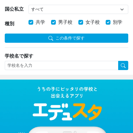
国公私立
共学
男子校
女子校
別学
種別
この条件で探す
学校名で探す