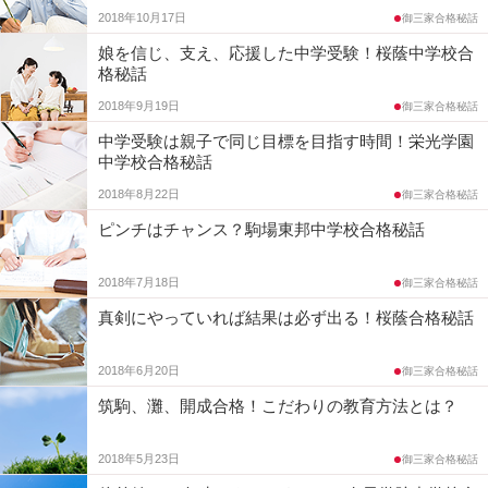
2018年10月17日
御三家合格秘話
コ
娘を信じ、支え、応援した中学受験！桜蔭中学校合
格秘話
ム
2018年9月19日
御三家合格秘話
エ
中学受験は親子で同じ目標を目指す時間！栄光学園
中学校合格秘話
デ
2018年8月22日
御三家合格秘話
ュ
ピンチはチャンス？駒場東邦中学校合格秘話
ナ
2018年7月18日
御三家合格秘話
真剣にやっていれば結果は必ず出る！桜蔭合格秘話
ビ
2018年6月20日
御三家合格秘話
筑駒、灘、開成合格！こだわりの教育方法とは？
2018年5月23日
御三家合格秘話