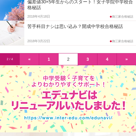
偏差値30×5年生からのスタート！女子学院中学校合
格秘話
2018年4月18日
御三家合格秘話
苦手科目ナシは思い込み？開成中学校合格秘話
2018年3月22日
御三家合格秘話
«
1
2
3
4
»
2 / 4