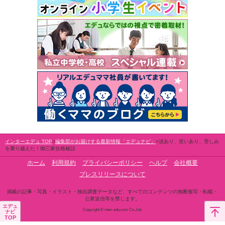
インターエデュ TOP
編集部がお届けする最新情報「エデュナビ」
涙あり、笑いあり、苦しみ
を乗り越えた！御三家合格秘話
ホーム
利用規約
プライバシーポリシー
ヘルプ
会社概要
プレスリリースについて
掲載の記事・写真・イラスト・独自調査データなど、すべてのコンテンツの無断複写・転載・
公衆送信等を禁じます。
エデュ
Copyright © inter-edu.com Co.,Ltd.
ナビ
TOP