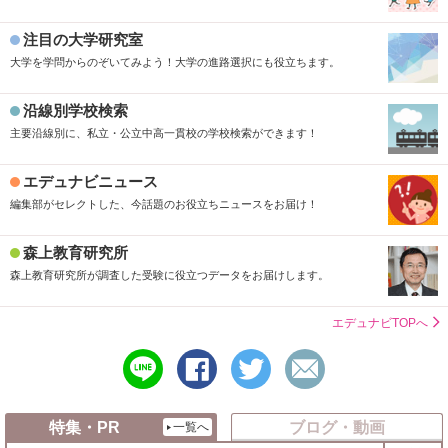
注目の大学研究室
大学を学問からのぞいてみよう！大学の進路選択にも役立ちます。
沿線別学校検索
主要沿線別に、私立・公立中高一貫校の学校検索ができます！
エデュナビニュース
編集部がセレクトした、今話題のお役立ちニュースをお届け！
森上教育研究所
森上教育研究所が調査した受験に役立つデータをお届けします。
エデュナビTOPへ
line
シ
ツ
メ
で
ェ
イ
ー
送
ア
ー
ル
る
す
ト
で
特集・PR
ブログ・動画
一覧へ
る
す
送