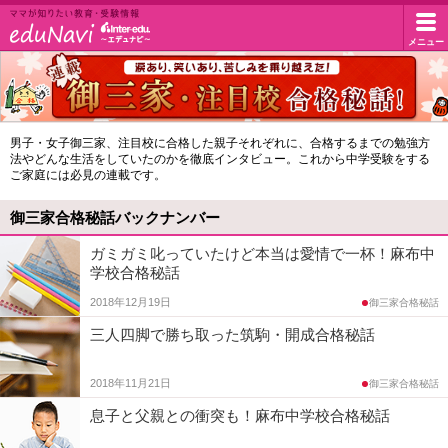
イ
メニュー
マ
マ
ン
が
知
タ
御
男子・女子御三家、注目校に合格した親子それぞれに、合格するまでの勉強方
り
法やどんな生活をしていたのかを徹底インタビュー。これから中学受験をする
三
た
ー
ご家庭には必見の連載です。
い
家
教
御三家合格秘話バックナンバー
エ
合
育・
受
ガミガミ叱っていたけど本当は愛情で一杯！麻布中
格
デ
験
学校合格秘話
秘
情
2018年12月19日
御三家合格秘話
ュ・
報
話
三人四脚で勝ち取った筑駒・開成合格秘話
ド
2018年11月21日
御三家合格秘話
ッ
息子と父親との衝突も！麻布中学校合格秘話
ト