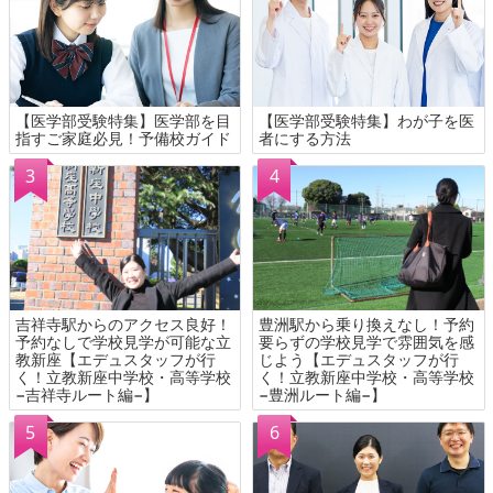
【医学部受験特集】医学部を目
【医学部受験特集】わが子を医
指すご家庭必見！予備校ガイド
者にする方法
吉祥寺駅からのアクセス良好！
豊洲駅から乗り換えなし！予約
予約なしで学校見学が可能な立
要らずの学校見学で雰囲気を感
教新座【エデュスタッフが行
じよう【エデュスタッフが行
く！立教新座中学校・高等学校
く！立教新座中学校・高等学校
−吉祥寺ルート編−】
−豊洲ルート編−】