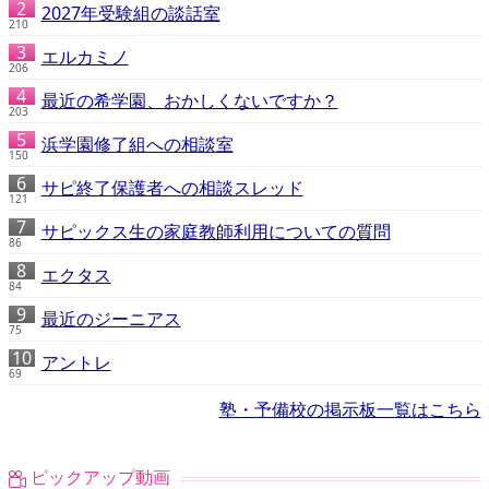
2027年受験組の談話室
210
エルカミノ
206
最近の希学園、おかしくないですか？
203
浜学園修了組への相談室
150
サピ終了保護者への相談スレッド
121
サピックス生の家庭教師利用についての質問
86
エクタス
84
最近のジーニアス
75
アントレ
69
塾・予備校の掲示板一覧はこちら
ピックアップ動画