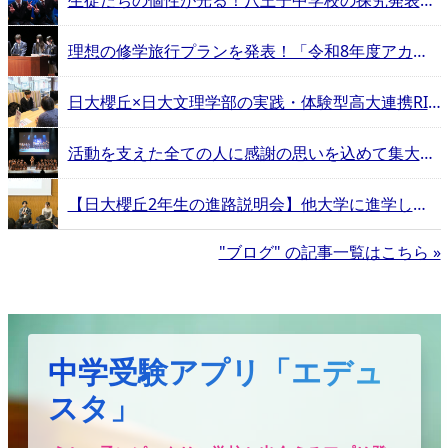
生徒たちの個性が光る！八王子中学校の探究発表会 【エデュスタッフ訪問記】
理想の修学旅行プランを発表！「令和8年度アカデミア明誠」レポート【エデュスタッフ訪問記】
日大櫻丘×日大文理学部の実践・体験型高大連携RINGS【エデュスタッフ訪問記】
活動を支えた全ての人に感謝の思いを込めて集大成のダンス！日大明誠ダンス部自主公演「Gift」【エデュスタッフ訪問記】
【日大櫻丘2年生の進路説明会】他大学に進学した卒業生たちのリアル体験記
"ブログ" の記事一覧はこちら »
中学受験アプリ「エデュ
スタ」