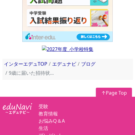
インターエデュTOP
エデュナビ
ブログ
9歳に届いた招待状！保育園に小学生が集まる同窓会
↑Page Top
受験
教育情報
お悩みQ＆A
生活