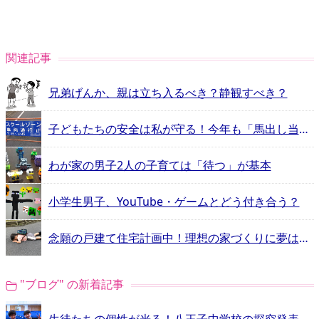
関連記事
兄弟げんか、親は立ち入るべき？静観すべき？
子どもたちの安全は私が守る！今年も「馬出し当番」がやってきた！
わが家の男子2人の子育ては「待つ」が基本
小学生男子、YouTube・ゲームとどう付き合う？
念願の戸建て住宅計画中！理想の家づくりに夢は膨らむばかり…
"ブログ" の新着記事