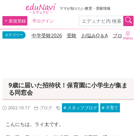
ママが知りたい教育・受験情報
新規登録
ログイン
中学受験2026
受験
お悩みQ＆A
ブログ
menu
9歳に届いた招待状！保育園に小学生が集ま
る同窓会
2022.10.17
ブログ
# スタッフブログ
# 子育て
こんにちは。ライ太です。