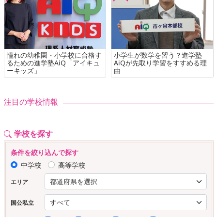
憧れの幼稚園・小学校に合格す
小学生が数学を習う？進学塾
るための進学塾AiQ「アイキュ
AiQが先取り学習をすすめる理
ーキッズ」
由
注目の学校情報
学校を探す
条件を絞り込んで探す
中学校
高等学校
エリア
国公私立