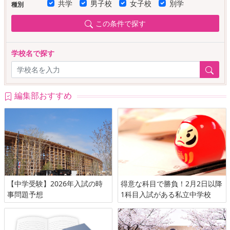
共学
男子校
女子校
別学
種別
この条件で探す
学校名で探す
編集部おすすめ
【中学受験】2026年入試の時
得意な科目で勝負！2月2日以降
事問題予想
1科目入試がある私立中学校