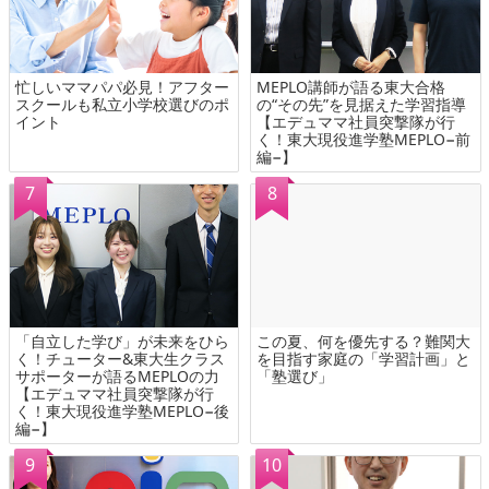
忙しいママパパ必見！アフター
MEPLO講師が語る東大合格
スクールも私立小学校選びのポ
の“その先”を見据えた学習指導
イント
【エデュママ社員突撃隊が行
く！東大現役進学塾MEPLO−前
編−】
「自立した学び」が未来をひら
この夏、何を優先する？難関大
く！チューター&東大生クラス
を目指す家庭の「学習計画」と
サポーターが語るMEPLOの力
「塾選び」
【エデュママ社員突撃隊が行
く！東大現役進学塾MEPLO−後
編−】