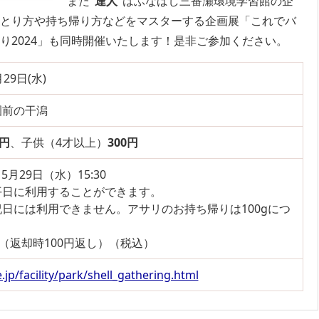
また
“達人”
はふなばし三番瀬環境学習館の企
のとり方や持ち帰り方などをマスターする企画展「これでバ
り2024」も同時開催いたします！是非ご参加ください。
29日(水)
園前の干潟
0円
、子供（4才以上）
300円
5月29日（水）15:30
日に利用することができます。
には利用できません。アサリのお持ち帰りは100gにつ
（返却時100円返し）（税込）
p/facility/park/shell_gathering.html