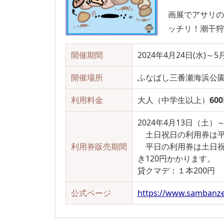
画展でアサリ
ッチリ！潮干狩
開催期間
2024年4月24日(水)～5月
開催場所
ふなばし三番瀬海浜公
利用料金
大人（中学生以上）
60
2024年4月13日（土）～
土日祝日の利用券は平
利用券販売期間
平日の利用券は土日祝日
き120円かかります。
貸クマデ：１本200円 
公式ページ
https://www.sambanze.j