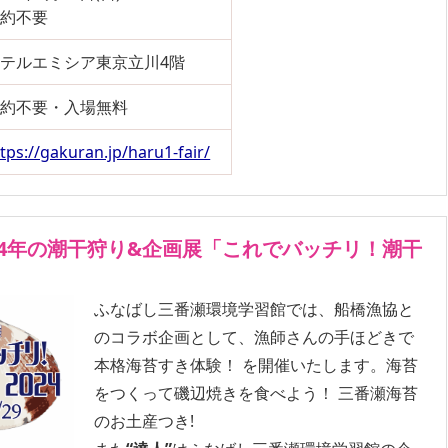
予約不要
テルエミシア東京立川4階
予約不要・入場無料
tps://gakuran.jp/haru1-fair/
24年の潮干狩り&企画展「これでバッチリ！潮干
ふなばし三番瀬環境学習館では、船橋漁協と
のコラボ企画として、漁師さんの手ほどきで
本格海苔すき体験！ を開催いたします。海苔
をつくって磯辺焼きを食べよう！ 三番瀬海苔
のお土産つき!