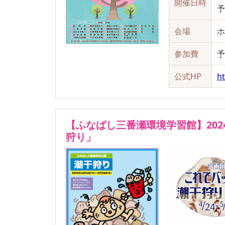
開催日時
会場
ホ
参加費
公式HP
ht
【
ふなばし三番瀬環境学習館
】
20
狩り」