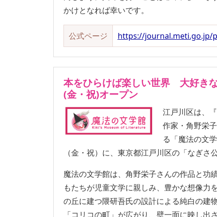
かけとなれば幸いです。
公式ページ
https://journal.meti.go.jp/
本をひらけば
楽しい世界 大好きな
(金・祝)オープン
江戸川区は、
作家・角野栄
る「魔法の文学
（金・祝）に、東京都江戸川区の「なぎさ
魔法の文学館は、角野栄子さんの作品と功
もたちが児童文学に親しみ、豊かな想像力
の丘に建つ隈研吾氏の設計による純白の建
「コリコの町」が広がり、壁一面に映し出さ