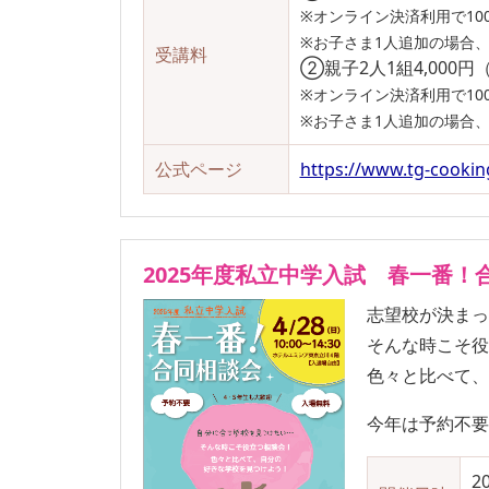
※オンライン決済利用で10
※お子さま1人追加の場合
受講料
②親子2人1組4,000円
※オンライン決済利用で10
※お子さま1人追加の場合
公式ページ
https://www.tg-cooking
2025年度私立中学入試 春一番！
志望校が決ま
そんな時こそ
色々と比べて
今年は予約不
2