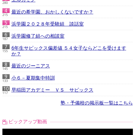
280
最近の希学園、おかしくないですか？
215
浜学園２０２８年受験組 談話室
215
浜学園修了組への相談室
187
6年生サピックス偏差値 ５４女子ならどこを受けます
155
か？
最近のジーニアス
145
小６－夏期集中特訓
133
早稲田アカデミー ＶＳ サピックス
117
塾・予備校の掲示板一覧はこちら
ピックアップ動画