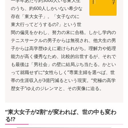
一学年あたり約3000人いる東大生
のうち、約600人しかいない希少な
存在「東大女子」。「女子なのに
東大行ってどうするの?」という世
間の偏見をかわし、努力の末に合格。しかし学内の
テニスサークルの男子からは無視され、他大生の男
子からは高学歴ゆえに避けられがち。理解力や処理
能力が高く優秀なため、比較的出世するが、それで
も最後は「男社会」の壁に結局ぶち当たる。かとい
って就職せずに“女性らしく”専業主婦を選べば、世
帯の生涯収入が3億円減るという現実。“究極の高学
歴女子”ゆえのジレンマと、その実像に迫る。
“東大女子が2割”が変われば、世の中も変わ
る!?