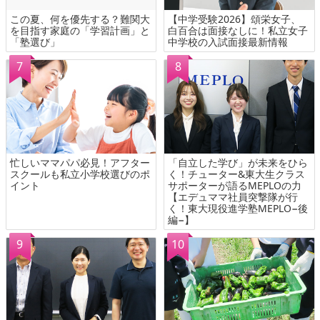
この夏、何を優先する？難関大
【中学受験2026】頌栄女子、
を目指す家庭の「学習計画」と
白百合は面接なしに！私立女子
「塾選び」
中学校の入試面接最新情報
忙しいママパパ必見！アフター
「自立した学び」が未来をひら
スクールも私立小学校選びのポ
く！チューター&東大生クラス
イント
サポーターが語るMEPLOの力
【エデュママ社員突撃隊が行
く！東大現役進学塾MEPLO−後
編−】