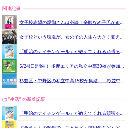
関連記事
女子校志望の親御さんは必読！辛酸なめ子氏が迫った女子校の謎と魅力 「女子校礼賛」をプレゼント
女子校という環境が、女の子の人生を大きく変えていく！
「明治のナイチンゲール」が教えてくれる頑張るヒントとは？
5/24(日)開催！ 多摩エリアの私立中高30校が参加する合同相談会
杉並区・中野区の私立中高15校が集結！「杉並中野私立中学高等学校フェア」
"生活" の新着記事
「明治のナイチンゲール」が教えてくれる頑張るヒントとは？
ドラえもんの図鑑で、ことわざ・慣用句をどんどん覚えよう！