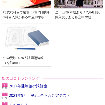
得意な科目で勝負！2月2日以降
当日出願OK校あり！2月4日以
1科目入試がある私立中学校
降入試がある私立中学校
中学受験2026入試問題速報
（令和8年）
塾の口コミランキング
2027年受験組の談話室
2240
2021年9月 第3回合不合判定テスト
1170
エルカミノ