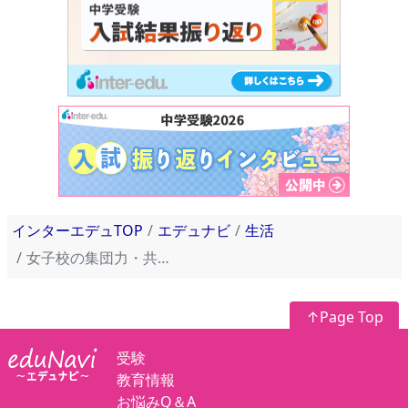
インターエデュTOP
エデュナビ
生活
女子校の集団力・共感力が社会を変える力に
↑Page Top
受験
教育情報
お悩みQ＆A