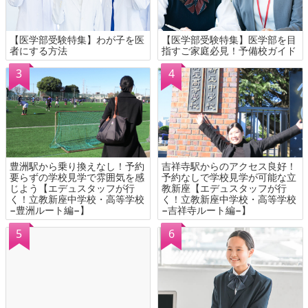
【医学部受験特集】わが子を医
【医学部受験特集】医学部を目
者にする方法
指すご家庭必見！予備校ガイド
豊洲駅から乗り換えなし！予約
吉祥寺駅からのアクセス良好！
要らずの学校見学で雰囲気を感
予約なしで学校見学が可能な立
じよう【エデュスタッフが行
教新座【エデュスタッフが行
く！立教新座中学校・高等学校
く！立教新座中学校・高等学校
−豊洲ルート編−】
−吉祥寺ルート編−】