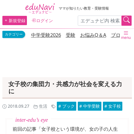
ママが知りたい教育・受験情報
新規登録
ログイン
中学受験2026
受験
お悩みQ＆A
ブログ
menu
女子校の集団力・共感力が社会を変える力
に
2018.09.27
生活
# ブック
# 中学受験
# 女子校
前回の記事「女子校という環境が、女の子の人生