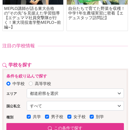
MEPLO講師が語る東大合格
自分たちで育てた野菜を収穫！
の“その先”を見据えた学習指導
中学1年生農場実習に密着【エ
【エデュママ社員突撃隊が行
デュスタッフ訪問記】
く！東大現役進学塾MEPLO−前
編−】
注目の学校情報
学校を探す
条件を絞り込んで探す
中学校
高等学校
エリア
国公私立
共学
男子校
女子校
別学
種別
この条件で探す