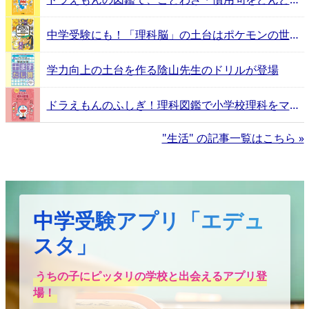
中学受験にも！「理科脳」の土台はポケモンの世界にあった
学力向上の土台を作る陰山先生のドリルが登場
ドラえもんのふしぎ！理科図鑑で小学校理科をマスター！
"生活" の記事一覧はこちら »
中学受験アプリ「エデュ
スタ」
うちの子にピッタリの学校と出会えるアプリ登
場！