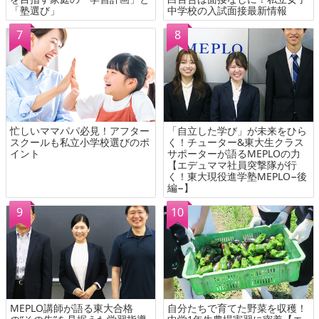
「塾選び」
中学校の入試面接最新情報
忙しいママパパ必見！アフター
「自立した学び」が未来をひら
スクールも私立小学校選びのポ
く！チューター&東大生クラス
イント
サポーターが語るMEPLOの力
【エデュママ社員突撃隊が行
く！東大現役進学塾MEPLO−後
編−】
MEPLO講師が語る東大合格
自分たちで育てた野菜を収穫！