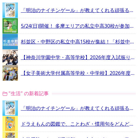
「明治のナイチンゲール」が教えてくれる頑張るヒントとは？
5/24(日)開催！ 多摩エリアの私立中高30校が参加する合同相談会
杉並区・中野区の私立中高15校が集結！「杉並中野私立中学高等学校フェア」
【神奈川学園中学・高等学校】2026年度入試振り返りインタビュー
【女子美術大学付属高等学校・中学校】2026年度入試振り返りインタビュー
"生活" の新着記事
「明治のナイチンゲール」が教えてくれる頑張るヒントとは？
ドラえもんの図鑑で、ことわざ・慣用句をどんどん覚えよう！