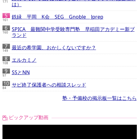
171
は）
鉄緑 平岡 K会 SEG Gnoble Jprep
161
SPICA 最難関中学受験専門塾 早稲田アカデミー新ブ
160
ランド
最近の希学園、おかしくないですか？
149
エルカミノ
108
SSとNN
97
サピ終了保護者への相談スレッド
84
塾・予備校の掲示板一覧はこちら
ピックアップ動画