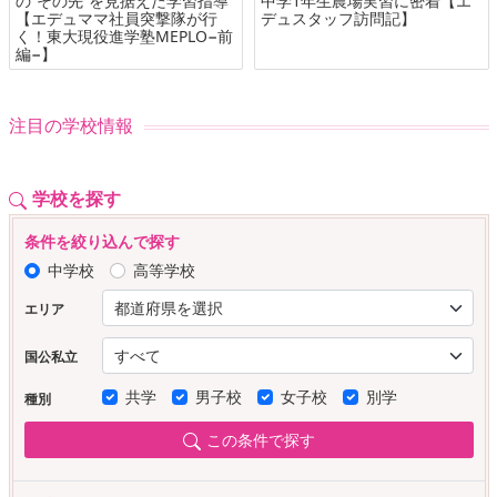
の“その先”を見据えた学習指導
中学1年生農場実習に密着【エ
【エデュママ社員突撃隊が行
デュスタッフ訪問記】
く！東大現役進学塾MEPLO−前
編−】
注目の学校情報
学校を探す
条件を絞り込んで探す
中学校
高等学校
エリア
国公私立
共学
男子校
女子校
別学
種別
この条件で探す