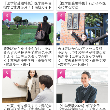
【医学部受験特集】医学部を目
【医学部受験特集】わが子を医
指すご家庭必見！予備校ガイド
者にする方法
豊洲駅から乗り換えなし！予約
吉祥寺駅からのアクセス良好！
要らずの学校見学で雰囲気を感
予約なしで学校見学が可能な立
じよう【エデュスタッフが行
教新座【エデュスタッフが行
く！立教新座中学校・高等学校
く！立教新座中学校・高等学校
−豊洲ルート編−】
−吉祥寺ルート編−】
この夏、何を優先する？難関大
【中学受験2026】頌栄女子、
を目指す家庭の「学習計画」と
白百合は面接なしに！私立女子