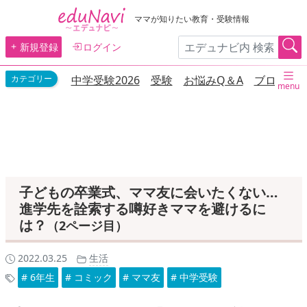
ママが知りたい教育・受験情報
新規登録
ログイン
中学受験2026
受験
お悩みQ＆A
ブログ
menu
子どもの卒業式、ママ友に会いたくない…
進学先を詮索する噂好きママを避けるに
は？
（2ページ目）
2022.03.25
生活
# 6年生
# コミック
# ママ友
# 中学受験