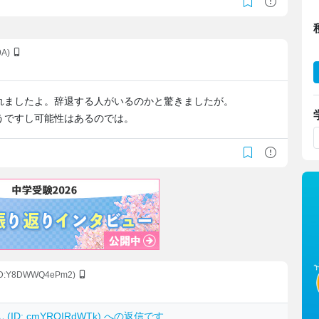
9A)
れましたよ。辞退する人がいるのかと驚きましたが。
うですし可能性はあるのでは。
ID:Y8DWWQ4ePm2)
 (ID: cmYRQIRdWTk) への返信です