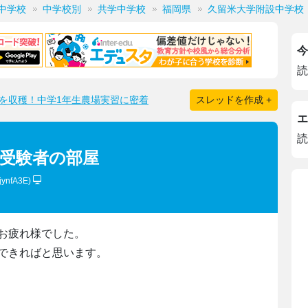
中学校
中学校別
共学中学校
福岡県
久留米大学附設中学校
今
読
を収穫！中学1年生農場実習に密着
スレッドを作成 +
エ
読
設中受験者の部屋
8jynfA3E)
お疲れ様でした。
できればと思います。