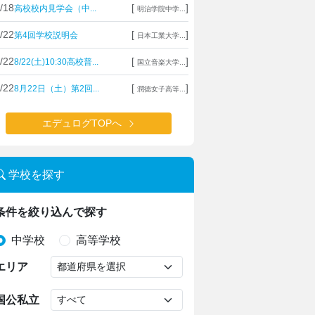
/18
[
]
高校校内見学会（中...
明治学院中学...
/22
[
]
第4回学校説明会
日本工業大学...
/22
[
]
8/22(土)10:30高校普...
国立音楽大学...
/22
[
]
8月22日（土）第2回...
潤徳女子高等...
エデュログTOPへ
学校を探す
条件を絞り込んで探す
中学校
高等学校
エリア
国公私立