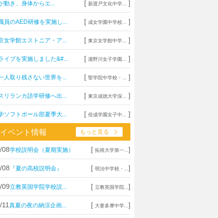
[
]
が動き、身体からエ...
新渡戸文化中学...
[
]
職員のAED研修を実施し...
成女学園中学校...
[
]
京女学館エストニア・ア...
東京女学館中学...
[
]
ライブを実施しました&#...
瀧野川女子学園...
[
]
一人取り残さない世界を...
聖学院中学校・...
[
]
スリランカ語学研修へ出...
東京成徳大学深...
[
]
学ソフトボール部夏季大...
佼成学園女子中...
イベント情報
もっと見る
/08
[
]
学校説明会（夏期実施）
拓殖大学第一...
/08
[
]
『夏の高校説明会』
明法中学校・...
/09
[
]
立教英国学院学校説...
立教英国学院...
/11
[
]
真夏の夜の納涼企画...
大妻多摩中学...