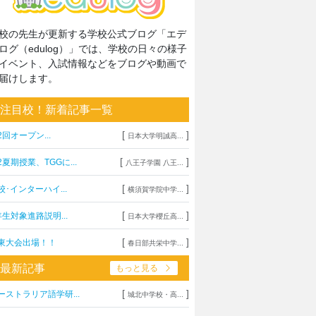
校の先生が更新する学校公式ブログ「エデ
ログ（edulog）」では、学校の日々の様子
イベント、入試情報などをブログや動画で
届けします。
注目校！新着記事一覧
[
]
2回オープン...
日本大学明誠高...
[
]
2夏期授業、TGGに...
八王子学園 八王...
[
]
校･インターハイ...
横須賀学院中学...
[
]
年生対象進路説明...
日本大学櫻丘高...
[
]
東大会出場！！
春日部共栄中学...
最新記事
もっと見る
[
]
ーストラリア語学研...
城北中学校・高...