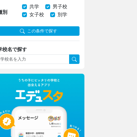
共学
男子校
種別
女子校
別学
この条件で探す
学校名で探す