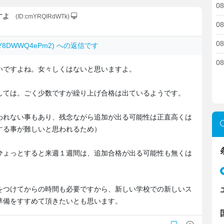
08
すよ
(ID:cmYRQIRdWTk)
08
08
: Y8DWWQ4ePm2) への返信です
08
いですよね。女々しくはないと思いますよ。
しては。ごく少数ですが繰り上げ合格は出ているようです。
われない事もあり、残念ながら追加が出る可能性は正直高くは
する事が難しいと思われるため）
ひょっとすると来週１週間は、追加合格が出る可能性も無くは
をつけてからの時間も必要ですから、新しい学校での新しいス
準備をすすめて頂きたいとも思います。