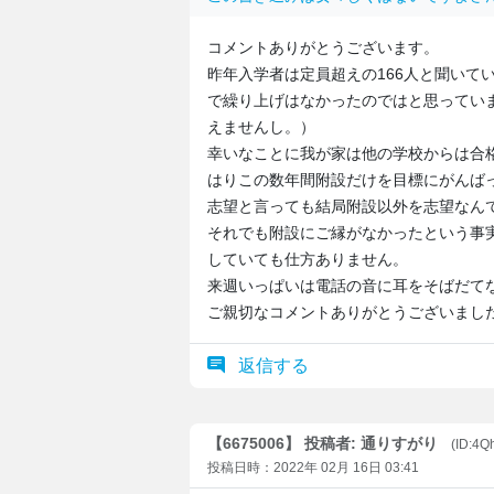
コメントありがとうございます。
昨年入学者は定員超えの166人と聞いて
で繰り上げはなかったのではと思ってい
えませんし。）
幸いなことに我が家は他の学校からは合
はりこの数年間附設だけを目標にがんば
志望と言っても結局附設以外を志望なん
それでも附設にご縁がなかったという事
していても仕方ありません。
来週いっぱいは電話の音に耳をそばだて
ご親切なコメントありがとうございまし
返信する
【6675006】 投稿者: 通りすがり
(ID:4
投稿日時：2022年 02月 16日 03:41