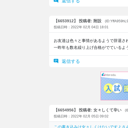
返信する
【6653912】 投稿者: 附設
(ID:YffA959hL
投稿日時：2022年 02月 04日 18:01
お友達は色々と事情があるようで辞退さ
一昨年も数名繰り上げ合格がでているよ
返信する
【6654956】 投稿者: 女々しくて辛い
(
投稿日時：2022年 02月 05日 09:02
この書き込みは
女々しくはないですよ
さん