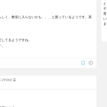
と
子
育
らしく、教室に入らないかも、、、と困っているようです。英
い
ま
定してるようですね。
す。
sC.ZYOX2)