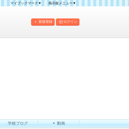
マイブックマーク▼
掲示板メニュー▼
クマーク一覧
掲示板の使い方
掲示板マップ
新規登録
ログイン
人気スレッドランキング
新規スレッド一覧
新着書き込み一覧
このカテゴリにスレッドを
作成
学校ブログ
動画