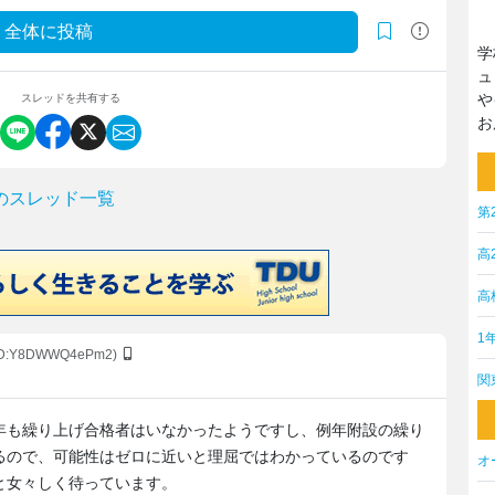
全体に投稿
学
ュ
や
スレッドを共有する
お
のスレッド一覧
第
高
高
1
ID:Y8DWWQ4ePm2)
関
年も繰り上げ合格者はいなかったようですし、例年附設の繰り
るので、可能性はゼロに近いと理屈ではわかっているのです
オ
と女々しく待っています。