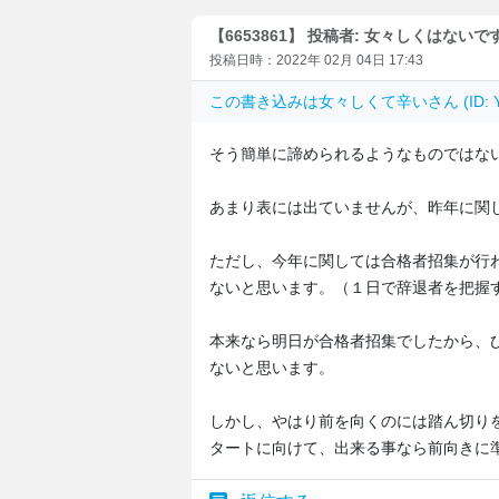
【6653861】 投稿者: 女々しくはないで
投稿日時：2022年 02月 04日 17:43
この書き込みは
女々しくて辛い
さん (ID
そう簡単に諦められるようなものではな
あまり表には出ていませんが、昨年に関
ただし、今年に関しては合格者招集が行
ないと思います。（１日で辞退者を把握
本来なら明日が合格者招集でしたから、
ないと思います。
しかし、やはり前を向くのには踏ん切り
タートに向けて、出来る事なら前向きに