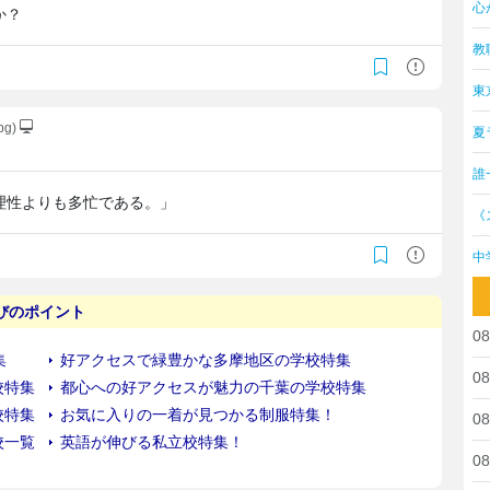
心
か？
教
東
pg)
夏
誰
理性よりも多忙である。」
《
中
08
08
08
08