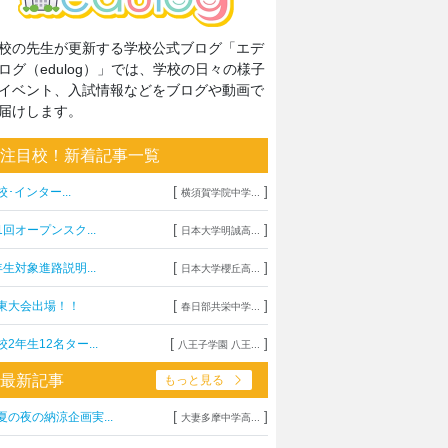
校の先生が更新する学校公式ブログ「エデ
ログ（edulog）」では、学校の日々の様子
イベント、入試情報などをブログや動画で
届けします。
注目校！新着記事一覧
[
]
校･インター...
横須賀学院中学...
[
]
1回オープンスク...
日本大学明誠高...
[
]
年生対象進路説明...
日本大学櫻丘高...
[
]
東大会出場！！
春日部共栄中学...
[
]
校2年生12名ター...
八王子学園 八王...
最新記事
もっと見る
[
]
夏の夜の納涼企画実...
大妻多摩中学高...