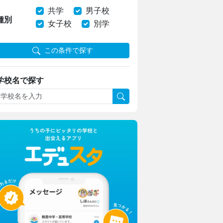
共学
男子校
種別
女子校
別学
この条件で探す
学校名で探す