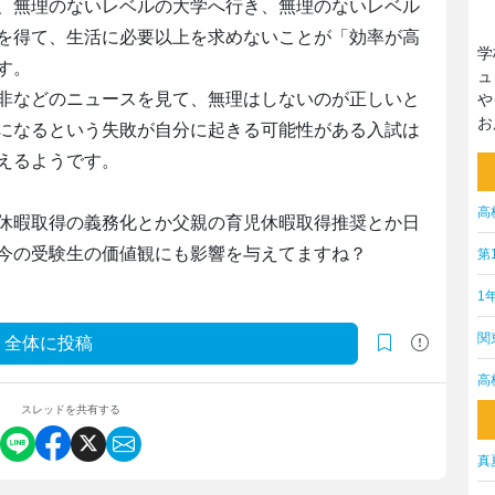
、無理のないレベルの大学へ行き、無理のないレベル
を得て、生活に必要以上を求めないことが「効率が高
学
す。
ュ
非などのニュースを見て、無理はしないのが正しいと
や
お
になるという失敗が自分に起きる可能性がある入試は
えるようです。
高
休暇取得の義務化とか父親の育児休暇取得推奨とか日
今の受験生の価値観にも影響を与えてますね？
第
1
関
全体に投稿
高
スレッドを共有する
真