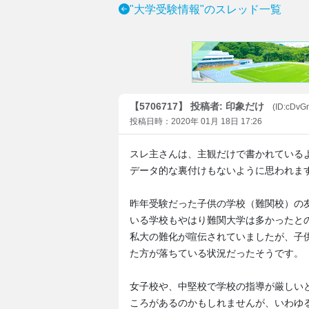
"大学受験情報"のスレッド一覧
【5706717】 投稿者: 印象だけ
(ID:cDvG
投稿日時：2020年 01月 18日 17:26
スレ主さんは、主観だけで書かれている
データ的な裏付けもないように思われま
昨年受験だった子供の学校（難関校）の
いる学校もやはり難関大学は多かったと
私大の難化が喧伝されていましたが、子
た方が落ちている状況だったそうです。
女子校や、中堅校で学校の指導が厳しい
ころがあるのかもしれませんが、いわゆ