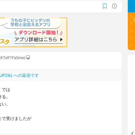
D:KTxlF7Fa5mw)
ikUP2Ik) への返信です
）では
ける。
ない。
まで受けましたが
イ