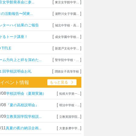
[
]
京女学館発表会に参...
東京女学館中学...
[
]
月の活動報告〜関東...
瀧野川女子学園...
[
]
ンターハイ結果のご報告
城北中学校・高...
[
]
ケるトーク講座！
成女学園中学校...
[
]
 TITLE
新渡戸文化中学...
[
]
ーム力向上と絆を深めた...
聖学院中学校・...
[
]
１回学校説明会お礼
潤徳女子高等学校
イベント情報
もっと見る
/08
[
]
学校説明会（夏期実施）
拓殖大学第一...
/08
[
]
『夏の高校説明会』
明法中学校・...
/09
[
]
立教英国学院学校説...
立教英国学院...
/11
[
]
真夏の夜の納涼企画...
大妻多摩中学...