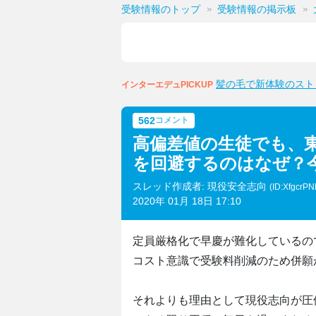
受験情報のトップ
受験情報の掲示板
髪の毛で新体験のスト
インターエデュPICKUP
562
コメント
高偏差値の生徒でも、
を回避するのはなぜ？
スレッド作成者: 現役安全志向
(ID:XfgcrPN
2020年 01月 18日 17:10
定員厳格化で早慶が難化しているの
コスト意識で受験料削減のため併願
それよりも理由として現役志向が圧