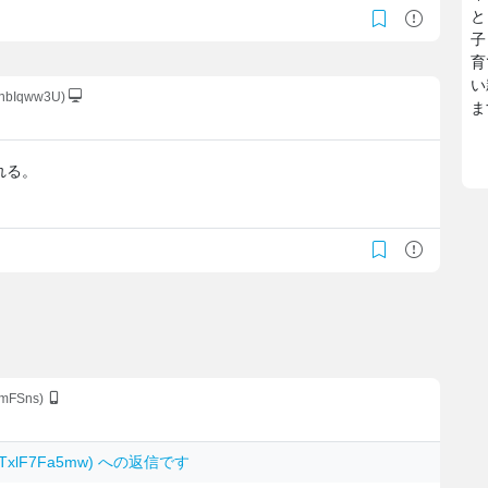
と
子
育
い
GnbIqww3U)
ま
れる。
amFSns)
 KTxlF7Fa5mw) への返信です