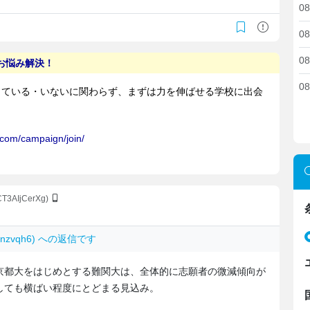
08
08
08
08
CT3AIjCerXg)
Gmnzvqh6) への返信です
京都大をはじめとする難関大は、全体的に志願者の微減傾向が
しても横ばい程度にとどまる見込み。