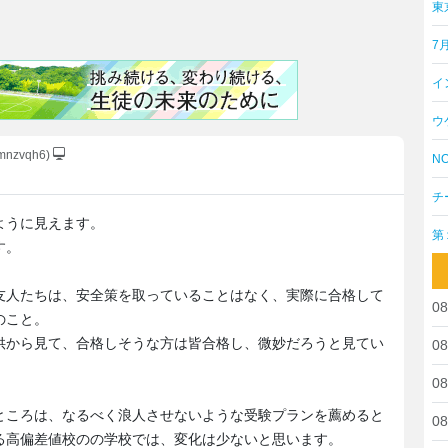
東
7
イ
ウ
mnzvqh6)
NO
チ
ように見えます。
第
す。
友人たちは、安全策を取っていることはなく、実際に合格して
08
のこと。
供から見て、合格しそうな方は皆合格し、微妙だろうと見てい
08
08
ところは、なるべく浪人させないような受験プランを薦めると
08
る高偏差値校のの学校では、変化は少ないと思います。