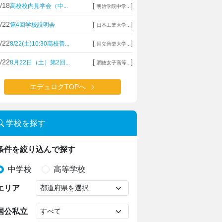
/18
[
]
高校校内見学会（中...
明治学院中学...
/22
[
]
第4回学校説明会
日本工業大学...
/22
[
]
8/22(土)10:30高校普...
国立音楽大学...
/22
[
]
8月22日（土）第2回...
潤徳女子高等...
エデュログTOPへ
学校を探す
条件を絞り込んで探す
中学校
高等学校
エリア
国公私立