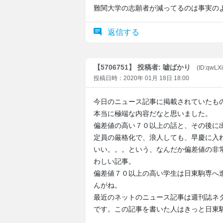
難関大学の志願者が減ってるのは事実の
返信する
【5706751】 投稿者: 嘘ばかり
(ID:qwLX
投稿日時：2020年 01月 18日 18:00
今日のニュース記事に掲載されていたも
本当に極端な内容だなと思いました。
偏差値の高い７０以上の話と、その後に
定員の厳格化で、浪人しても、早慶に入
いい。。。という、なんだか偏差値の非
わしい記事。
偏差値７０以上の高い学生は日東駒専へ
んがね。
最近のネットのニュース記事は週刊誌ネ
です。この記事を書いた人はきっと日東