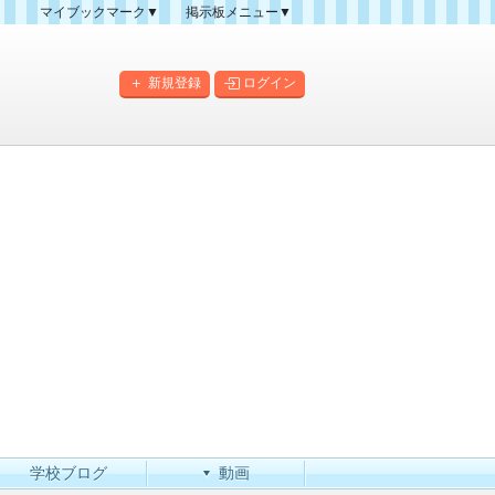
マイブックマーク▼
掲示板メニュー▼
クマーク一覧
掲示板の使い方
掲示板マップ
新規登録
ログイン
人気スレッドランキング
新規スレッド一覧
新着書き込み一覧
このカテゴリにスレッドを
作成
学校ブログ
動画