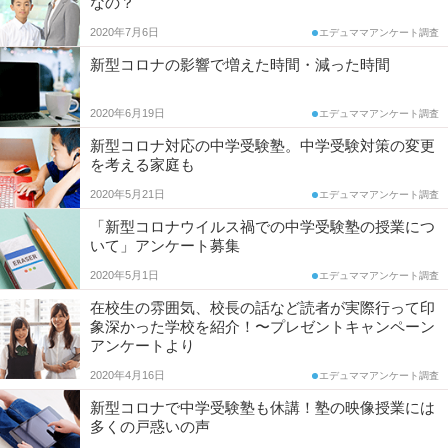
なの？
調
コ
2020年7月6日
査
エデュママアンケート調査
新型コロナの影響で増えた時間・減った時間
ム
2020年6月19日
エデュママアンケート調査
エ
新型コロナ対応の中学受験塾。中学受験対策の変更
を考える家庭も
デ
2020年5月21日
エデュママアンケート調査
ュ
「新型コロナウイルス禍での中学受験塾の授業につ
いて」アンケート募集
ナ
2020年5月1日
エデュママアンケート調査
ビ
在校生の雰囲気、校長の話など読者が実際行って印
象深かった学校を紹介！〜プレゼントキャンペーン
アンケートより
2020年4月16日
エデュママアンケート調査
新型コロナで中学受験塾も休講！塾の映像授業には
多くの戸惑いの声