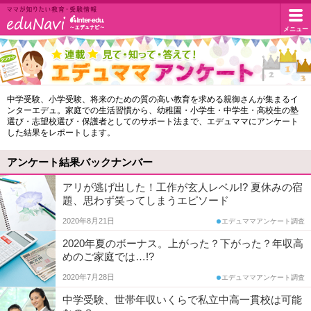
イ
メニュー
マ
マ
ン
が
知
タ
エ
中学受験、小学受験、将来のための質の高い教育を求める親御さんが集まるイ
り
ンターエデュ。家庭での生活習慣から、幼稚園・小学生・中学生・高校生の塾
デ
た
ー
選び・志望校選び・保護者としてのサポート法まで、エデュママにアンケート
い
した結果をレポートします。
ュ
教
エ
マ
育・
アンケート結果バックナンバー
受
マ
デ
アリが逃げ出した！工作が玄人レベル!? 夏休みの宿
験
題、思わず笑ってしまうエピソード
ア
情
ュ・
報
2020年8月21日
エデュママアンケート調査
ン
ド
2020年夏のボーナス。上がった？下がった？年収高
ケ
めのご家庭では…!?
ー
ッ
2020年7月28日
エデュママアンケート調査
ト
中学受験、世帯年収いくらで私立中高一貫校は可能
ト