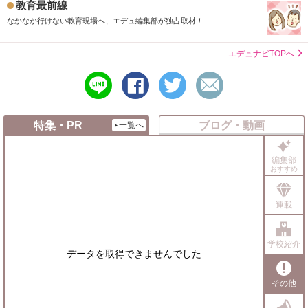
教育最前線
なかなか行けない教育現場へ、エデュ編集部が独占取材！
エデュナビTOPへ
line
シ
ツ
メ
で
ェ
イ
ー
送
ア
ー
ル
る
す
ト
で
特集・PR
ブログ・動画
一覧へ
る
す
送
る
る
編集部
おすすめ
連載
学校紹介
データを取得できませんでした
その他