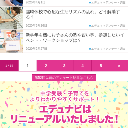
2020年4月1日
エデュママアンケート調査
臨時休校で心配な生活リズムの乱れ。どう解消す
る？
2020年3月26日
エデュママアンケート調査
新学年を機にお子さんの塾や習い事、参加したいイ
ベント・ワークショップは？
2020年2月27日
エデュママアンケート調査
1
2
3
4
5
»
1 / 15
第52回以前のアンケート結果はこちら