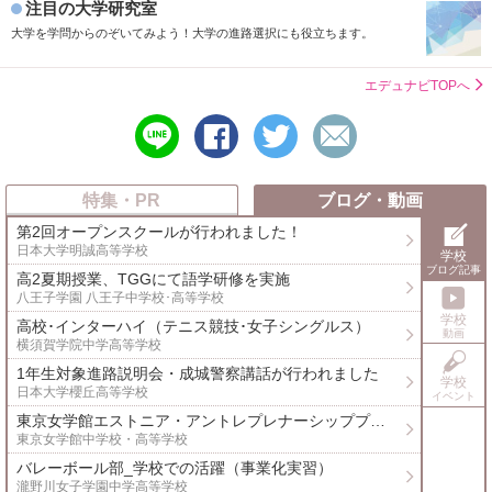
注目の大学研究室
大学を学問からのぞいてみよう！大学の進路選択にも役立ちます。
エデュナビTOPへ
line
シ
ツ
メ
で
ェ
イ
ー
送
ア
ー
ル
る
す
ト
で
特集・PR
ブログ・動画
る
す
送
第2回オープンスクールが行われました！
る
る
日本大学明誠高等学校
学校
ブログ記事
高2夏期授業、TGGにて語学研修を実施
八王子学園 八王子中学校･高等学校
学校
高校･インターハイ（テニス競技･女子シングルス）
動画
横須賀学院中学高等学校
1年生対象進路説明会・成城警察講話が行われました
学校
介
日本大学櫻丘高等学校
イベント
東京女学館エストニア・アントレプレナーシッププログラム４日目
東京女学館中学校・高等学校
バレーボール部_学校での活躍（事業化実習）
瀧野川女子学園中学高等学校