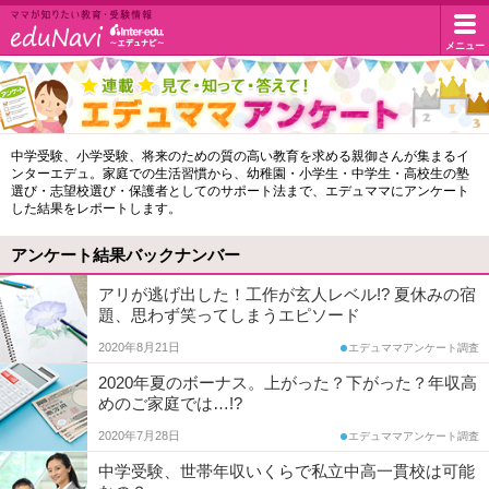
イ
メニュー
マ
マ
ン
が
知
タ
エ
中学受験、小学受験、将来のための質の高い教育を求める親御さんが集まるイ
り
ンターエデュ。家庭での生活習慣から、幼稚園・小学生・中学生・高校生の塾
デ
た
ー
選び・志望校選び・保護者としてのサポート法まで、エデュママにアンケート
い
した結果をレポートします。
ュ
教
エ
マ
育・
アンケート結果バックナンバー
受
マ
デ
アリが逃げ出した！工作が玄人レベル!? 夏休みの宿
験
題、思わず笑ってしまうエピソード
ア
情
ュ・
報
2020年8月21日
エデュママアンケート調査
ン
ド
2020年夏のボーナス。上がった？下がった？年収高
ケ
めのご家庭では…!?
ー
ッ
2020年7月28日
エデュママアンケート調査
ト
中学受験、世帯年収いくらで私立中高一貫校は可能
ト