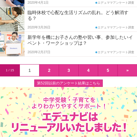
2020年4月1日
エデュママアンケート調査
臨時休校で心配な生活リズムの乱れ。どう解消す
る？
2020年3月26日
エデュママアンケート調査
新学年を機にお子さんの塾や習い事、参加したいイ
ベント・ワークショップは？
2020年2月27日
エデュママアンケート調査
1
2
3
4
5
»
1 / 15
第52回以前のアンケート結果はこちら