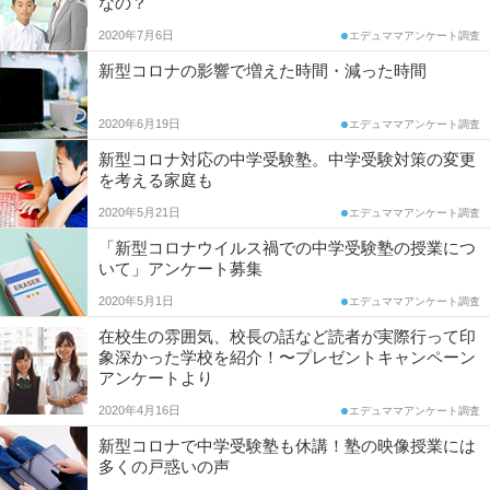
なの？
調
コ
2020年7月6日
査
エデュママアンケート調査
新型コロナの影響で増えた時間・減った時間
ム
2020年6月19日
エデュママアンケート調査
エ
新型コロナ対応の中学受験塾。中学受験対策の変更
を考える家庭も
デ
2020年5月21日
エデュママアンケート調査
ュ
「新型コロナウイルス禍での中学受験塾の授業につ
いて」アンケート募集
ナ
2020年5月1日
エデュママアンケート調査
ビ
在校生の雰囲気、校長の話など読者が実際行って印
象深かった学校を紹介！〜プレゼントキャンペーン
アンケートより
2020年4月16日
エデュママアンケート調査
新型コロナで中学受験塾も休講！塾の映像授業には
多くの戸惑いの声