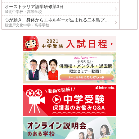
オーストラリア語学研修第3日
報
城北中学校・高等学校
心が動き、身体からエネルギーが生まれる二木島プロジェクト〜地域が学校になる〜2日目
ビ
新渡戸文化中学・高等学校