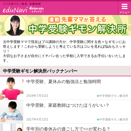
イ
メニュー
マ
マ
ン
が
知
タ
中
元中学受験ママで現在はプロ講師の方が、中学受験に関する色々なギモンにお
り
答えします！これから受験しようと考えている方はコレを見れば悩みもスッキ
学
た
ー
リ！
い
大切なお子さまが自分にイチバン合った学校に入学できるお手伝いをいたしま
受
す。
教
エ
験
育・
中学受験ギモン解決所バックナンバー
受
ギ
デ
験
中学受験、夏休みの勉強法と勉強時間
モ
情
ュ・
報
ン
2019年7月31日
中学受験ギモン解決所
ド
解
中学受験、家庭教師はつけたほうがいい？
決
ッ
2017年4月12日
中学受験ギモン解決所
所
ト
学年別の春休みの過ごし方で○○が変わる？