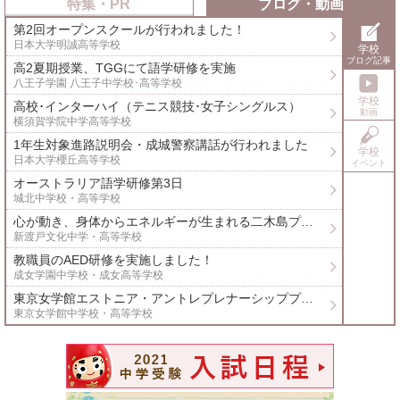
特集・PR
ブログ・動画
る
す
送
第2回オープンスクールが行われました！
る
る
日本大学明誠高等学校
学校
ブログ記事
高2夏期授業、TGGにて語学研修を実施
八王子学園 八王子中学校･高等学校
学校
高校･インターハイ（テニス競技･女子シングルス）
動画
横須賀学院中学高等学校
1年生対象進路説明会・成城警察講話が行われました
学校
介
日本大学櫻丘高等学校
イベント
オーストラリア語学研修第3日
城北中学校・高等学校
心が動き、身体からエネルギーが生まれる二木島プロジェクト〜地域が学校になる〜2日目
新渡戸文化中学・高等学校
教職員のAED研修を実施しました！
報
成女学園中学校・成女高等学校
東京女学館エストニア・アントレプレナーシッププログラム３日目
ビ
東京女学館中学校・高等学校