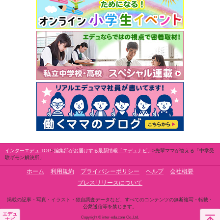
インターエデュ TOP
編集部がお届けする最新情報「エデュナビ」
先輩ママが答える「中学受
験ギモン解決所」
ホーム
利用規約
プライバシーポリシー
ヘルプ
会社概要
プレスリリースについて
掲載の記事・写真・イラスト・独自調査データなど、すべてのコンテンツの無断複写・転載・
公衆送信等を禁じます。
エデュ
Copyright © inter-edu.com Co.,Ltd.
ナビ