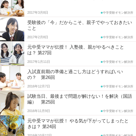
コ
2017年3月8日
中学受験ギモン解決所
受験後の「今」だからこそ、親子でやっておきたい
ム
こと
エ
2017年2月8日
中学受験ギモン解決所
元中受ママが伝授！ 入塾後、親がやるべきこと
デ
は？ 第27回
2017年1月11日
中学受験ギモン解決所
ュ
入試直前期の準備と過ごし方はどうすればいい
ナ
の？ 第26回
2016年12月7日
中学受験ギモン解決所
ビ
試験当日、最後まで問題が解けない！を解決（国語
編） 第25回
2016年11月9日
中学受験ギモン解決所
元中受ママが伝授！ やる気が下がってしまったと
きは？ 第24回
2016年10月12日
中学受験ギモン解決所