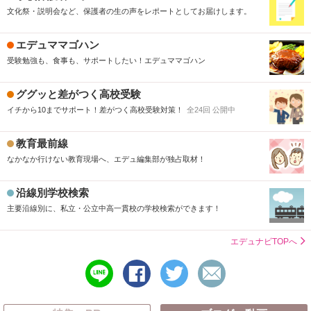
文化祭・説明会など、保護者の生の声をレポートとしてお届けします。
エデュママゴハン
受験勉強も、食事も、サポートしたい！エデュママゴハン
ググッと差がつく高校受験
イチから10までサポート！差がつく高校受験対策！
全24回 公開中
教育最前線
なかなか行けない教育現場へ、エデュ編集部が独占取材！
沿線別学校検索
主要沿線別に、私立・公立中高一貫校の学校検索ができます！
エデュナビTOPへ
line
シ
ツ
メ
で
ェ
イ
ー
送
ア
ー
ル
る
す
ト
で