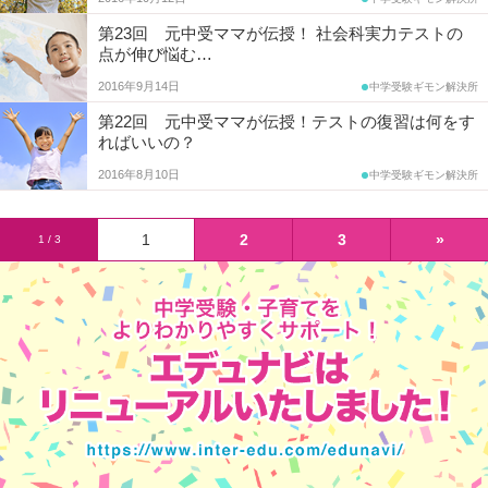
第23回 元中受ママが伝授！ 社会科実力テストの
点が伸び悩む…
2016年9月14日
中学受験ギモン解決所
第22回 元中受ママが伝授！テストの復習は何をす
ればいいの？
2016年8月10日
中学受験ギモン解決所
1
2
3
»
1 / 3