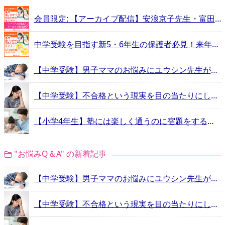
会員限定: 【アーカイブ配信】安浪京子先生・富田佐織先生による『来年良いスタートを切るためのセミナー』
中学受験を目指す新5・6年生の保護者必見！来年良いスタートを切るためのセミナー開催
【中学受験】男子ママのお悩みにユウシン先生が回答！“3つの嫌”を乗り越えるには？
【中学受験】不合格という現実を目の当たりにした親の心情は？入試前に見ておきたい先輩保護者のお悩み動画
【小学4年生】塾には楽しく通うのに宿題をすることが大嫌い！口出しするべき？放置すべき？
"お悩みQ＆A" の新着記事
【中学受験】男子ママのお悩みにユウシン先生が回答！“3つの嫌”を乗り越えるには？
【中学受験】不合格という現実を目の当たりにした親の心情は？入試前に見ておきたい先輩保護者のお悩み動画