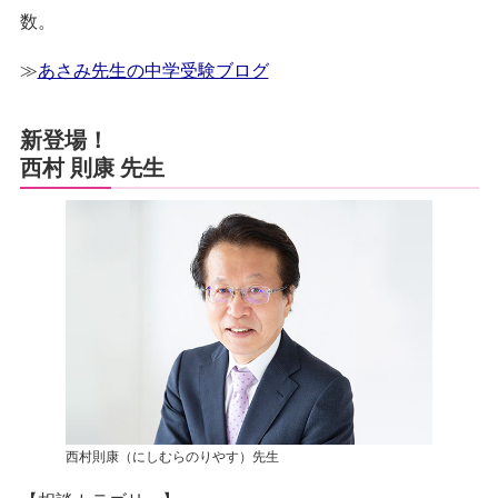
数。
≫
あさみ先生の中学受験ブログ
新登場！
西村 則康
先生
西村則康（にしむらのりやす）先生