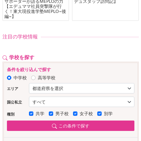
サポーターが語るMEPLOの力
デュスタッフ訪問記】
【エデュママ社員突撃隊が行
く！東大現役進学塾MEPLO−後
編−】
注目の学校情報
学校を探す
条件を絞り込んで探す
中学校
高等学校
エリア
国公私立
共学
男子校
女子校
別学
種別
この条件で探す