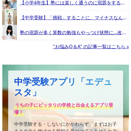
【小学4年生】塾には楽しく通うのに宿題をすることが大嫌い！口出しするべき？放置すべき？
【中学受験】「挑戦」することに、マイナスなんかない。スクールカウンセラーが回答するお悩みQ&A
塾の宿題が多く算数の勉強もやっつけ状態に…改善方法は？
"お悩みQ＆A" の記事一覧はこちら »
中学受験アプリ「エデュ
スタ」
うちの子にピッタリの学校と出会えるアプリ登
場！
中学受験する・しないにかかわらず、まずはお子
さまの力を伸ばせる学校を見つけてみませんか？