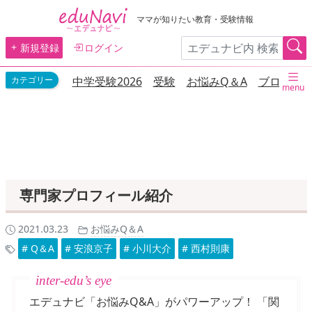
ママが知りたい教育・受験情報
新規登録
ログイン
中学受験2026
受験
お悩みQ＆A
ブログ
menu
専門家プロフィール紹介
2021.03.23
お悩みQ＆A
# Q＆A
# 安浪京子
# 小川大介
# 西村則康
エデュナビ「お悩みQ&A」がパワーアップ！ 「関