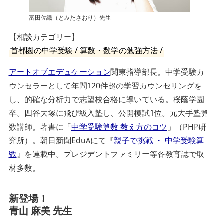
富田佐織（とみたさおり）先生
【相談カテゴリー】
首都圏の中学受験 / 算数・数学の勉強方法 /
アートオブエデュケーション
関東指導部長。中学受験カ
ウンセラーとして年間120件超の学習カウンセリングを
し、的確な分析力で志望校合格に導いている。桜蔭学園
卒。四谷大塚に飛び級入塾し、公開模試1位。元大手塾算
数講師。著書に「
中学受験算数 教え方のコツ
」（PHP研
究所）。朝日新聞EduAにて『
親子で挑戦 ・ 中学受験算
数
』を連載中。プレジデントファミリー等各教育誌で取
材多数。
新登場！
青山 麻美 先生