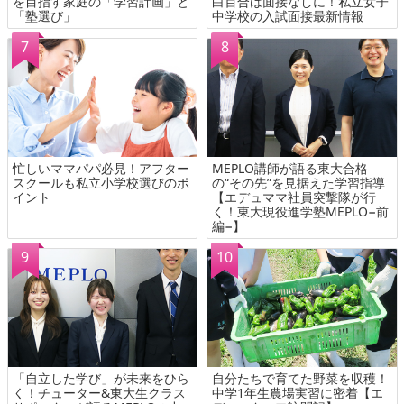
を目指す家庭の「学習計画」と
白百合は面接なしに！私立女子
「塾選び」
中学校の入試面接最新情報
忙しいママパパ必見！アフター
MEPLO講師が語る東大合格
スクールも私立小学校選びのポ
の“その先”を見据えた学習指導
イント
【エデュママ社員突撃隊が行
く！東大現役進学塾MEPLO−前
編−】
「自立した学び」が未来をひら
自分たちで育てた野菜を収穫！
く！チューター&東大生クラス
中学1年生農場実習に密着【エ