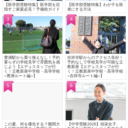
【医学部受験特集】医学部を目
【医学部受験特集】わが子を医
指すご家庭必見！予備校ガイド
者にする方法
豊洲駅から乗り換えなし！予約
吉祥寺駅からのアクセス良好！
要らずの学校見学で雰囲気を感
予約なしで学校見学が可能な立
じよう【エデュスタッフが行
教新座【エデュスタッフが行
く！立教新座中学校・高等学校
く！立教新座中学校・高等学校
−豊洲ルート編−】
−吉祥寺ルート編−】
この夏、何を優先する？難関大
【中学受験2026】頌栄女子、