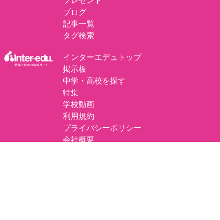
プレゼント
ブログ
記事一覧
タグ検索
インターエデュトップ
掲示板
中学・高校を探す
特集
学校動画
利用規約
プライバシーポリシー
会社概要
プレスリリースについて
掲載の記事・写真・イラスト・独自調査データなど、すべてのコンテンツの無断
複写・転載・公衆送信等を禁じます。
©
エデュナビ by inter-edu