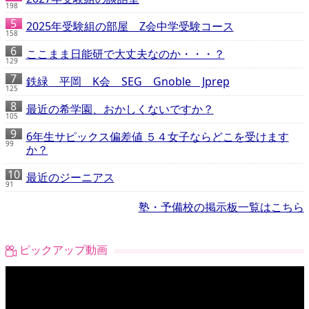
198
2025年受験組の部屋 Z会中学受験コース
158
ここまま日能研で大丈夫なのか・・・？
129
鉄緑 平岡 K会 SEG Gnoble Jprep
125
最近の希学園、おかしくないですか？
105
6年生サピックス偏差値 ５４女子ならどこを受けます
99
か？
最近のジーニアス
91
塾・予備校の掲示板一覧はこちら
ピックアップ動画