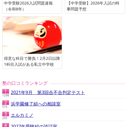
中学受験2026入試問題速報
【中学受験】2026年入試の時
（令和8年）
事問題予想
得意な科目で勝負！2月2日以降
1科目入試がある私立中学校
塾の口コミランキング
2021年9月 第3回合不合判定テスト
1298
浜学園修了組への相談室
515
エルカミノ
255
2027年受験組の談話室