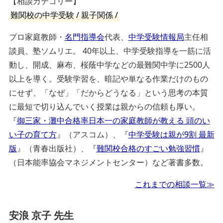
【相談カテゴリー】
難関校の中学受験 / 親子関係 /
プロ家庭教師・
名門指導会
代表、
中学受験情報局
主任相
談員、塾ソムリエ。 40年以上、中学受験指導を一筋に活
動し、開成、麻布、桜蔭中学などの最難関中学に2500人
以上を導く。受験学習を、暗記や単なる作業だけのもの
にせず、「なぜ」「だからどうなる」という思考の本質
に最短で切り込んでいく授業は親からの信頼も厚い。
『
御三家・灘中合格率日本一の家庭教師が教える 頭のい
い子の育て方
』（アスコム）、『
中学受験は親が9割 最新
版
』（青春出版社）、『
難関校合格のすごい勉強習慣
』
（日本能率協会マネジメントセンター）など著書多数。
これまでの相談一覧≫
安浪 京子 先生