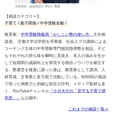
小川大介（おがわだいすけ）先生
【相談カテゴリー】
子育て / 親子関係 / 中学受験全般 /
教育家。
中学受験情報局「かしこい塾の使い方」
主任相
談員。 京都大学法学部を卒業後、社会人プロ講師による
コーチング主体の中学受験専門個別指導塾を創設。子ど
もそれぞれの持ち味を瞬時に見抜き、本人の強みを生か
して短期間の成績向上を実現する独自ノウハウを確立す
る。塾運営を後進に譲った後は、教育家として講演、人
材育成、文筆業と多方面で活動している。6000回の面談
で培った洞察力と的確な助言が評判。メディア取材も多
く、YouTubeチャンネル
『小川大介の「見守る子育て研
究所」』
も公開中。
これまでの相談一覧≫