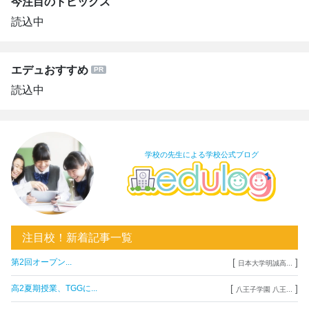
今注目のトピックス
読込中
エデュおすすめ
読込中
学校の先生による学校公式ブログ
注目校！新着記事一覧
[
]
第2回オープン...
日本大学明誠高...
[
]
高2夏期授業、TGGに...
八王子学園 八王...