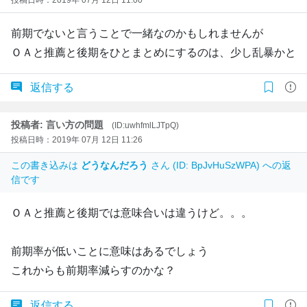
前期でないと言うことで一緒なのかもしれませんが
ＯＡと推薦と後期をひとまとめにするのは、少し乱暴かと
返信する
投稿者: 言い方の問題
(ID:uwhfmlLJTpQ)
投稿日時：2019年 07月 12日 11:26
この書き込みは
どうなんだろう
さん (ID: BpJvHuSzWPA) への返
信です
ＯＡと推薦と後期では意味合いは違うけど。。。
前期率が低いことに意味はあるでしょう
これからも前期率減らすのかな？
返信する