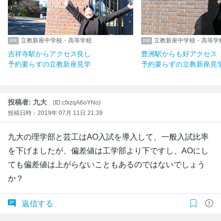
立教新座中学校・高等学校
立教新座中学校・高等学
吉祥寺駅からアクセス良し
豊洲駅からも好アクセス
予約要らずの立教新座見学
予約要らずの立教新座見
投稿者: 九大
(ID:cfxzqA6oYNo)
投稿日時：2019年 07月 11日 21:39
九大の理学部と芸工はAO入試を導入して、一般入試比率
を下げましたが、偏差値は工学部より下ですし、AOにし
ても偏差値は上がらないこともあるのではないでしょう
か？
返信する