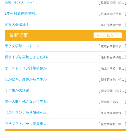
[
]
高校･インターハイ...
横須賀学院中学...
[
]
1年生対象進路説明...
日本大学櫻丘高...
[
]
関東大会出場！！
春日部共栄中学...
最新記事
もっと見る
[
]
東京女学館エストニア...
東京女学館中学...
[
]
夏ライブを実施しました&#...
瀧野川女子学園...
[
]
オーストラリア語学研修が...
城北中学校・高...
[
]
心が動き、身体からエネル...
新渡戸文化中学...
[
]
３年生が大活躍！
成女学園中学校...
[
]
誰一人取り残さない世界を...
聖学院中学校・...
[
]
《スリランカ語学研修へ出...
東京成徳大学深...
[
]
中学ソフトボール部夏季大...
佼成学園女子中...