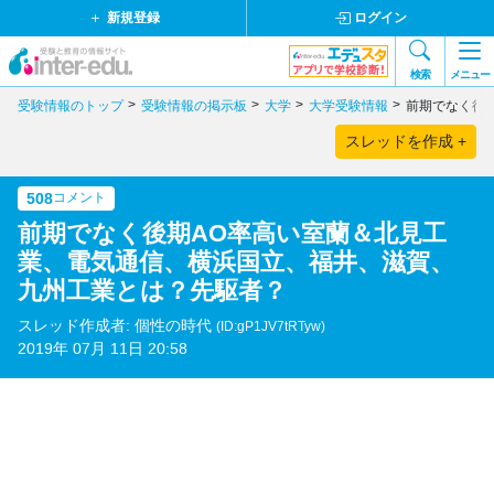
新規登録
ログイン
検索
メニュー
受験情報のトップ
受験情報の掲示板
大学
大学受験情報
前期でなく後
スレッドを作成 +
508
コメント
前期でなく後期AO率高い室蘭＆北見工
業、電気通信、横浜国立、福井、滋賀、
九州工業とは？先駆者？
スレッド作成者: 個性の時代
(ID:gP1JV7tRTyw)
2019年 07月 11日 20:58