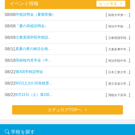
イベント情報
もっと見る
08/08
[
]
学校説明会（夏期実施）
拓殖大学第一...
08/08
[
]
『夏の高校説明会』
明法中学校・...
08/09
[
]
立教英国学院学校説...
立教英国学院...
08/11
[
]
真夏の夜の納涼企画...
大妻多摩中学...
08/18
[
]
高校校内見学会（中...
明治学院中学...
08/22
[
]
第4回学校説明会
日本工業大学...
08/22
[
]
8/22(土)10:30高校普...
国立音楽大学...
08/22
[
]
8月22日（土）第2回...
潤徳女子高等...
エデュログTOPへ
学校を探す