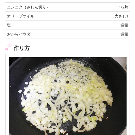
ニンニク（みじん切り）
1/2片
オリーブオイル
大さじ1
塩
適量
おからパウダー
適量
作り方