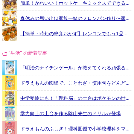
簡単！かわいい！ホットケーキミックスでできる「ハリネズミのメロンパン」
春休みの思い出は家族一緒のメロンパン作り〜家族料理教室リポート〜
【簡単・時短の塾弁おかず】レンコンでもう1品。食べごたえ抜群のレンコンはさみ焼き
"生活" の新着記事
「明治のナイチンゲール」が教えてくれる頑張るヒントとは？
ドラえもんの図鑑で、ことわざ・慣用句をどんどん覚えよう！
中学受験にも！「理科脳」の土台はポケモンの世界にあった
学力向上の土台を作る陰山先生のドリルが登場
ドラえもんのふしぎ！理科図鑑で小学校理科をマスター！