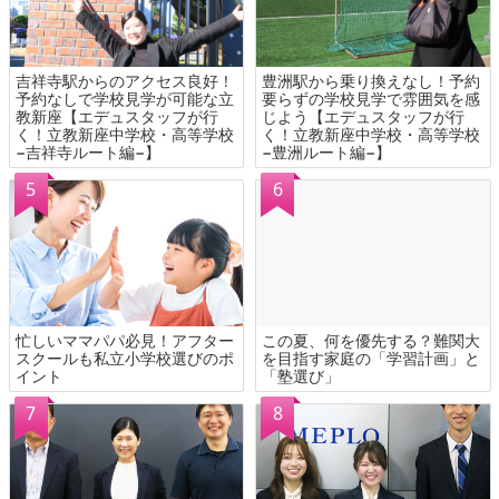
吉祥寺駅からのアクセス良好！
豊洲駅から乗り換えなし！予約
予約なしで学校見学が可能な立
要らずの学校見学で雰囲気を感
教新座【エデュスタッフが行
じよう【エデュスタッフが行
く！立教新座中学校・高等学校
く！立教新座中学校・高等学校
−吉祥寺ルート編−】
−豊洲ルート編−】
忙しいママパパ必見！アフター
この夏、何を優先する？難関大
スクールも私立小学校選びのポ
を目指す家庭の「学習計画」と
イント
「塾選び」