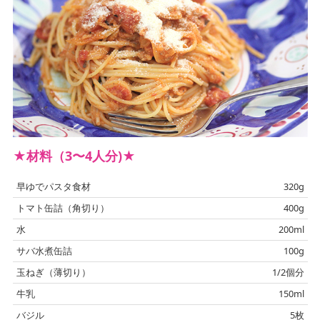
★材料（3〜4人分)★
早ゆでパスタ食材
320g
トマト缶詰（角切り）
400g
水
200ml
サバ水煮缶詰
100g
玉ねぎ（薄切り）
1/2個分
牛乳
150ml
バジル
5枚