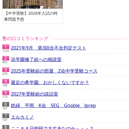
【中学受験】2026年入試の時
事問題予想
塾の口コミランキング
2021年9月 第3回合不合判定テスト
1232
浜学園修了組への相談室
497
2025年受験組の部屋 Z会中学受験コース
229
最近の希学園、おかしくないですか？
189
2027年受験組の談話室
173
鉄緑 平岡 K会 SEG Gnoble Jprep
167
エルカミノ
147
ここまま日能研で大丈夫なのか・・・？