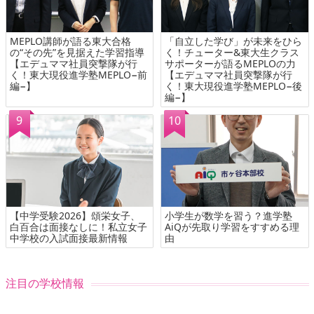
MEPLO講師が語る東大合格
「自立した学び」が未来をひら
の“その先”を見据えた学習指導
く！チューター&東大生クラス
【エデュママ社員突撃隊が行
サポーターが語るMEPLOの力
く！東大現役進学塾MEPLO−前
【エデュママ社員突撃隊が行
編−】
く！東大現役進学塾MEPLO−後
編−】
【中学受験2026】頌栄女子、
小学生が数学を習う？進学塾
白百合は面接なしに！私立女子
AiQが先取り学習をすすめる理
中学校の入試面接最新情報
由
注目の学校情報