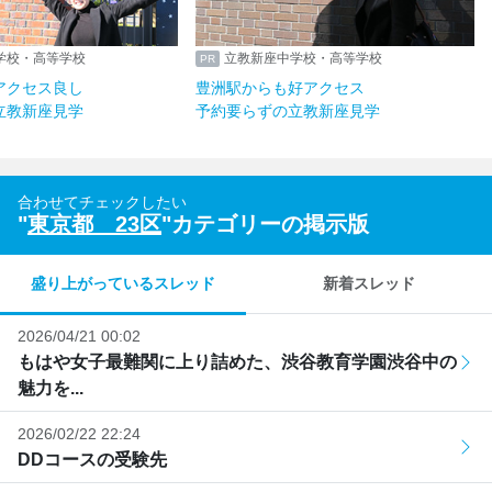
学校・高等学校
立教新座中学校・高等学校
アクセス良し
豊洲駅からも好アクセス
立教新座見学
予約要らずの立教新座見学
合わせてチェックしたい
"
東京都 23区
"カテゴリーの掲示版
盛り上がっているスレッド
新着スレッド
2026/04/21 00:02
もはや女子最難関に上り詰めた、渋谷教育学園渋谷中の
魅力を...
2026/02/22 22:24
DDコースの受験先