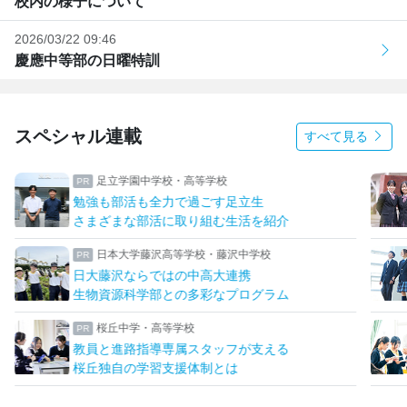
校内の様子について
2026/03/22 09:46
慶應中等部の日曜特訓
スペシャル連載
すべて見る
足立学園中学校・高等学校
勉強も部活も全力で過ごす足立生
さまざまな部活に取り組む生活を紹介
日本大学藤沢高等学校・藤沢中学校
日大藤沢ならではの中高大連携
生物資源科学部との多彩なプログラム
桜丘中学・高等学校
教員と進路指導専属スタッフが支える
桜丘独自の学習支援体制とは