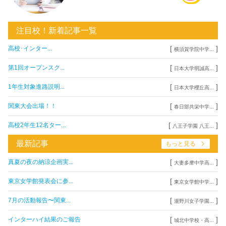
注目校！新着記事一覧
[
]
高校･インター...
横須賀学院中学...
[
]
第1回オープンスク...
日本大学明誠高...
[
]
1年生対象進路説明...
日本大学櫻丘高...
[
]
関東大会出場！！
春日部共栄中学...
[
]
高校2年生12名ター...
八王子学園 八王...
最新記事
もっと見る
[
]
真夏の夜の納涼企画実...
大妻多摩中学高...
[
]
東京女学館発表会に参...
東京女学館中学...
[
]
7月の活動報告〜関東...
瀧野川女子学園...
[
]
インターハイ結果のご報告
城北中学校・高...