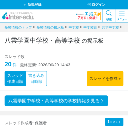
新規登録
ログイン
検索
メニュー
受験情報のトップ
受験情報の掲示板
中学校
中学校別
共学中学校
東
八雲学園中学校・高等学校
の掲示板
スレッド数
20
件
最終更新:
2026/06/29 14:43
スレッド
書き込み
スレッドを作成 +
作成日順
日時順
八雲学園中学校・高等学校の学校情報を見る
1
コメント
スレッド作成者:
保護者