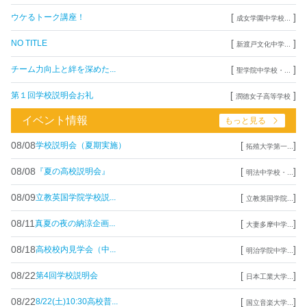
[
]
ウケるトーク講座！
成女学園中学校...
[
]
NO TITLE
新渡戸文化中学...
[
]
チーム力向上と絆を深めた...
聖学院中学校・...
[
]
第１回学校説明会お礼
潤徳女子高等学校
イベント情報
もっと見る
08/08
[
]
学校説明会（夏期実施）
拓殖大学第一...
08/08
[
]
『夏の高校説明会』
明法中学校・...
08/09
[
]
立教英国学院学校説...
立教英国学院...
08/11
[
]
真夏の夜の納涼企画...
大妻多摩中学...
08/18
[
]
高校校内見学会（中...
明治学院中学...
08/22
[
]
第4回学校説明会
日本工業大学...
08/22
[
]
8/22(土)10:30高校普...
国立音楽大学...