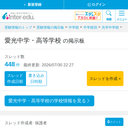
新規登録
ログイン
検索
メニュー
受験情報のトップ
受験情報の掲示板
中学校
中学校別
共学中学校
愛
愛光中学・高等学校
の掲示板
スレッド数
448
件
最終更新:
2026/07/30 22:27
スレッド
書き込み
スレッドを作成 +
作成日順
日時順
愛光中学・高等学校の学校情報を見る
0
コメント
スレッド作成者:
保護者