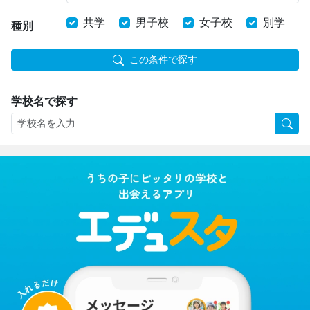
共学
男子校
女子校
別学
種別
この条件で探す
学校名で探す