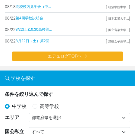
08/18
[
]
高校校内見学会（中...
明治学院中学...
08/22
[
]
第4回学校説明会
日本工業大学...
08/22
[
]
8/22(土)10:30高校普...
国立音楽大学...
08/22
[
]
8月22日（土）第2回...
潤徳女子高等...
エデュログTOPへ
学校を探す
条件を絞り込んで探す
中学校
高等学校
エリア
国公私立