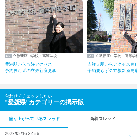
学校・高等学校
立教新座中学校・高等学校
好アクセス
吉祥寺駅からアクセス良し
立教新座見学
予約要らずの立教新座見学
合わせてチェックしたい
"
愛媛県
"カテゴリーの掲示版
盛り上がっているスレッド
新着スレッド
2022/02/16 22:56