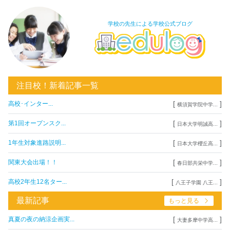
学校の先生による学校公式ブログ
注目校！新着記事一覧
[
]
高校･インター...
横須賀学院中学...
[
]
第1回オープンスク...
日本大学明誠高...
[
]
1年生対象進路説明...
日本大学櫻丘高...
[
]
関東大会出場！！
春日部共栄中学...
[
]
高校2年生12名ター...
八王子学園 八王...
最新記事
もっと見る
[
]
真夏の夜の納涼企画実...
大妻多摩中学高...