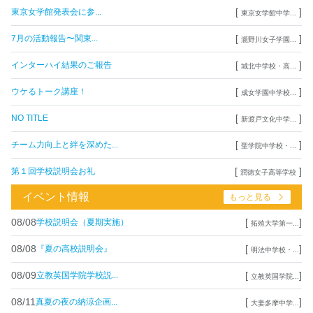
[
]
東京女学館発表会に参...
東京女学館中学...
[
]
7月の活動報告〜関東...
瀧野川女子学園...
[
]
インターハイ結果のご報告
城北中学校・高...
[
]
ウケるトーク講座！
成女学園中学校...
[
]
NO TITLE
新渡戸文化中学...
[
]
チーム力向上と絆を深めた...
聖学院中学校・...
[
]
第１回学校説明会お礼
潤徳女子高等学校
イベント情報
もっと見る
08/08
[
]
学校説明会（夏期実施）
拓殖大学第一...
08/08
[
]
『夏の高校説明会』
明法中学校・...
08/09
[
]
立教英国学院学校説...
立教英国学院...
08/11
[
]
真夏の夜の納涼企画...
大妻多摩中学...