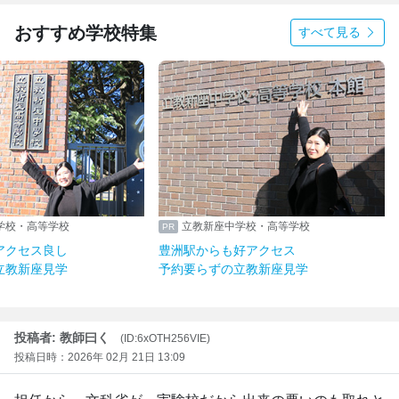
おすすめ学校特集
すべて見る
学校・高等学校
立教新座中学校・高等学校
アクセス良し
豊洲駅からも好アクセス
立教新座見学
予約要らずの立教新座見学
投稿者: 教師曰く
(ID:6xOTH256VIE)
投稿日時：2026年 02月 21日 13:09