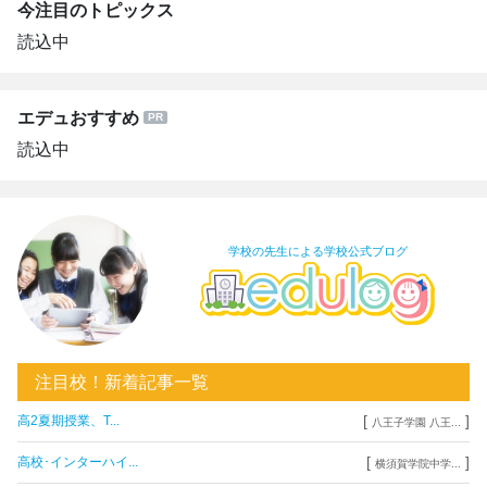
今注目のトピックス
読込中
エデュおすすめ
読込中
学校の先生による学校公式ブログ
注目校！新着記事一覧
[
]
高2夏期授業、T...
八王子学園 八王...
[
]
高校･インターハイ...
横須賀学院中学...