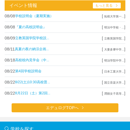
イベント情報
もっと見る
08/08
[
]
学校説明会（夏期実施）
拓殖大学第一...
08/08
[
]
『夏の高校説明会』
明法中学校・...
08/09
[
]
立教英国学院学校説...
立教英国学院...
08/11
[
]
真夏の夜の納涼企画...
大妻多摩中学...
08/18
[
]
高校校内見学会（中...
明治学院中学...
08/22
[
]
第4回学校説明会
日本工業大学...
08/22
[
]
8/22(土)10:30高校普...
国立音楽大学...
08/22
[
]
8月22日（土）第2回...
潤徳女子高等...
エデュログTOPへ
学校を探す