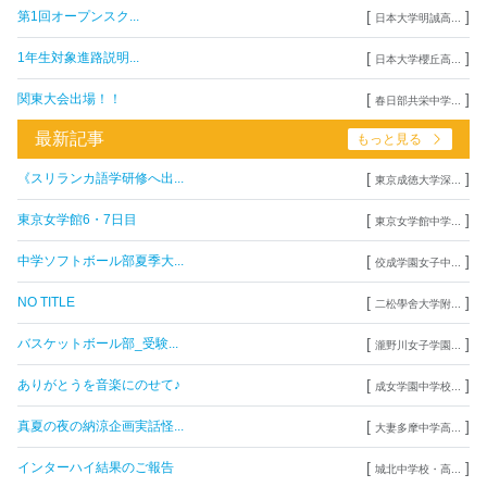
[
]
第1回オープンスク...
日本大学明誠高...
[
]
1年生対象進路説明...
日本大学櫻丘高...
[
]
関東大会出場！！
春日部共栄中学...
最新記事
もっと見る
[
]
《スリランカ語学研修へ出...
東京成徳大学深...
[
]
東京女学館6・7日目
東京女学館中学...
[
]
中学ソフトボール部夏季大...
佼成学園女子中...
[
]
NO TITLE
二松學舍大学附...
[
]
バスケットボール部_受験...
瀧野川女子学園...
[
]
ありがとうを音楽にのせて♪
成女学園中学校...
[
]
真夏の夜の納涼企画実話怪...
大妻多摩中学高...
[
]
インターハイ結果のご報告
城北中学校・高...