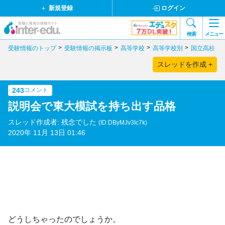
新規登録
ログイン
検索
メニュー
受験情報のトップ
受験情報の掲示板
高等学校
高等学校別
国立高校
スレッドを作成 +
243
コメント
説明会で東大模試を持ち出す品格
スレッド作成者: 残念でした
(ID:DByMJv3Ic7k)
2020年 11月 13日 01:46
どうしちゃったのでしょうか。