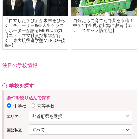
「自立した学び」が未来をひら
自分たちで育てた野菜を収穫！
く！チューター&東大生クラス
中学1年生農場実習に密着【エ
サポーターが語るMEPLOの力
デュスタッフ訪問記】
【エデュママ社員突撃隊が行
く！東大現役進学塾MEPLO−後
編−】
注目の学校情報
学校を探す
条件を絞り込んで探す
中学校
高等学校
エリア
国公私立