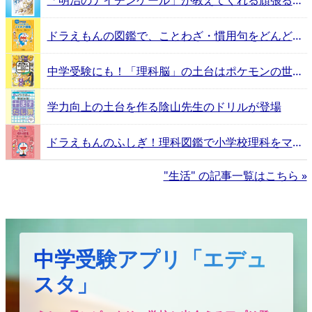
「明治のナイチンゲール」が教えてくれる頑張るヒントとは？
ドラえもんの図鑑で、ことわざ・慣用句をどんどん覚えよう！
中学受験にも！「理科脳」の土台はポケモンの世界にあった
学力向上の土台を作る陰山先生のドリルが登場
ドラえもんのふしぎ！理科図鑑で小学校理科をマスター！
"生活" の記事一覧はこちら »
中学受験アプリ「エデュ
スタ」