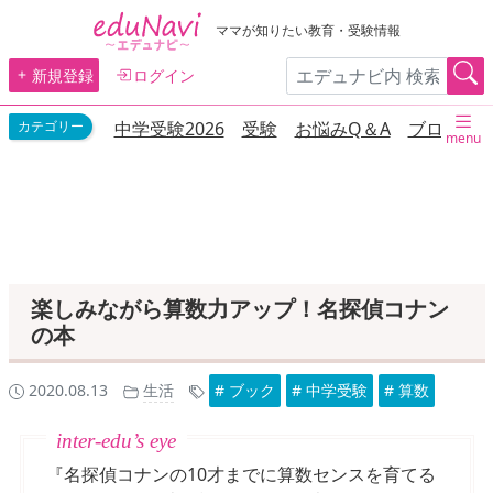
ママが知りたい教育・受験情報
新規登録
ログイン
中学受験2026
受験
お悩みQ＆A
ブログ
menu
楽しみながら算数力アップ！名探偵コナン
の本
2020.08.13
生活
# ブック
# 中学受験
# 算数
『名探偵コナンの10才までに算数センスを育てる