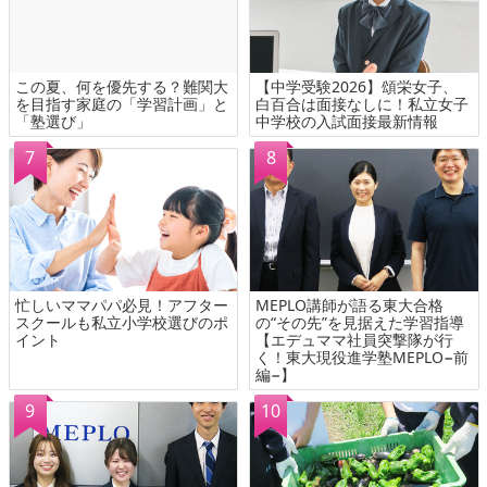
この夏、何を優先する？難関大
【中学受験2026】頌栄女子、
を目指す家庭の「学習計画」と
白百合は面接なしに！私立女子
「塾選び」
中学校の入試面接最新情報
忙しいママパパ必見！アフター
MEPLO講師が語る東大合格
スクールも私立小学校選びのポ
の“その先”を見据えた学習指導
イント
【エデュママ社員突撃隊が行
く！東大現役進学塾MEPLO−前
編−】