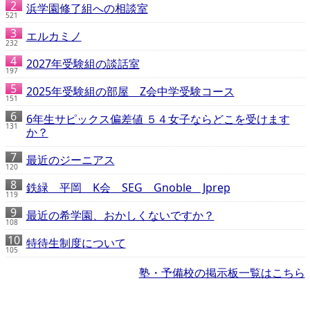
浜学園修了組への相談室
521
エルカミノ
232
2027年受験組の談話室
197
2025年受験組の部屋 Z会中学受験コース
151
6年生サピックス偏差値 ５４女子ならどこを受けます
131
か？
最近のジーニアス
120
鉄緑 平岡 K会 SEG Gnoble Jprep
119
最近の希学園、おかしくないですか？
108
特待生制度について
105
塾・予備校の掲示板一覧はこちら