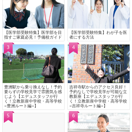
【医学部受験特集】医学部を目
【医学部受験特集】わが子を医
指すご家庭必見！予備校ガイド
者にする方法
豊洲駅から乗り換えなし！予約
吉祥寺駅からのアクセス良好！
要らずの学校見学で雰囲気を感
予約なしで学校見学が可能な立
じよう【エデュスタッフが行
教新座【エデュスタッフが行
く！立教新座中学校・高等学校
く！立教新座中学校・高等学校
−豊洲ルート編−】
−吉祥寺ルート編−】