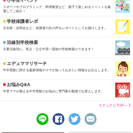
小学生イベント
スポーツやプログラミング、料理教室など、親子で楽しめるイベントを厳
選してご紹介！
学校保護者レポ
文化祭・説明会など、保護者の生の声をレポートとしてお届けします。
沿線別学校検索
主要沿線別に、私立・公立中高一貫校の学校検索ができます！
エデュママリサーチ
中学受験に関する最新情報やママが知っておきたい情報をお伝えします。
お悩みQ&A
中受ママが抱える中学受験のお悩みに専門家が動画でお答えします。
エデュナビTOPへ
line
シ
ツ
メ
で
ェ
イ
ー
送
ア
ー
ル