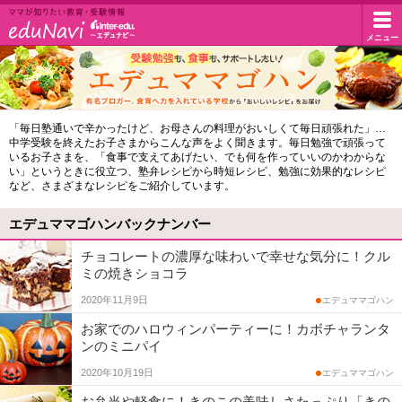
イ
メニュー
マ
マ
ン
が
知
タ
エ
「毎日塾通いで辛かったけど、お母さんの料理がおいしくて毎日頑張れた」…
り
中学受験を終えたお子さまからこんな声をよく聞きます。毎日勉強で頑張って
デ
た
ー
いるお子さまを、「食事で支えてあげたい、でも何を作っていいのかわからな
い
い」というときに役立つ、塾弁レシピから時短レシピ、勉強に効果的なレシピ
ュ
など、さまざまなレシピをご紹介しています。
教
エ
マ
育・
エデュママゴハンバックナンバー
受
マ
デ
験
チョコレートの濃厚な味わいで幸せな気分に！クル
ゴ
情
ミの焼きショコラ
ュ・
報
ハ
2020年11月9日
エデュママゴハン
ド
ン
お家でのハロウィンパーティーに！カボチャランタ
ンのミニパイ
ッ
2020年10月19日
エデュママゴハン
ト
お弁当や軽食に！きのこの美味しさたっぷり「きの