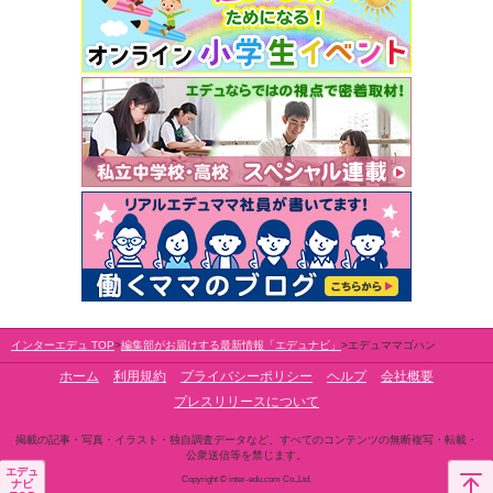
インターエデュ TOP
編集部がお届けする最新情報「エデュナビ」
エデュママゴハン
ホーム
利用規約
プライバシーポリシー
ヘルプ
会社概要
プレスリリースについて
掲載の記事・写真・イラスト・独自調査データなど、すべてのコンテンツの無断複写・転載・
公衆送信等を禁じます。
エデュ
Copyright © inter-edu.com Co.,Ltd.
ナビ