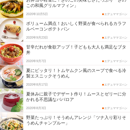
この和風グリルマフィン」
コ
2020年10月5日
エデュママゴハン
ム
ボリューム満点！おいしく野菜が食べられるカラフ
ルベーコンポテトパン
エ
2020年9月23日
エデュママゴハン
甘辛だれが食欲アップ！子どもも大人も満足なブタ
デ
丼
ュ
2020年9月7日
エデュママゴハン
夏にピッタリ！トムヤムクン風のスープで食べる冷
ナ
製エスニックそうめん
2020年8月17日
エデュママゴハン
ビ
夏休みに親子でデザート作り！ムースとゼリーに分
かれる不思議なババロア
2020年8月3日
エデュママゴハン
野菜たっぷり！そうめんアレンジ「ツナ入り彩りそ
うめんチャンプルー」