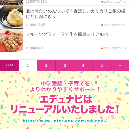
2020年7月27日
エデュママゴハン
夏は冷たいめんつゆで！香ばしいカリカリご飯の揚
げだしおにぎり
2020年7月6日
エデュママゴハン
フルーツグラノーラで作る簡単シリアルバー
2020年6月29日
エデュママゴハン
1
2
3
4
5
»
1 / 14