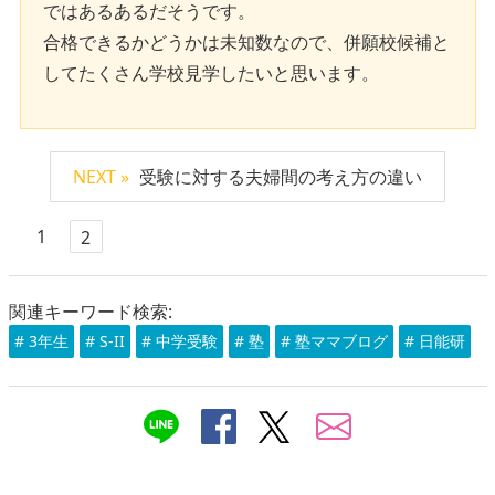
ではあるあるだそうです。
合格できるかどうかは未知数なので、併願校候補と
してたくさん学校見学したいと思います。
NEXT »
受験に対する夫婦間の考え方の違い
1
2
関連キーワード検索:
# 3年生
# S-II
# 中学受験
# 塾
# 塾ママブログ
# 日能研