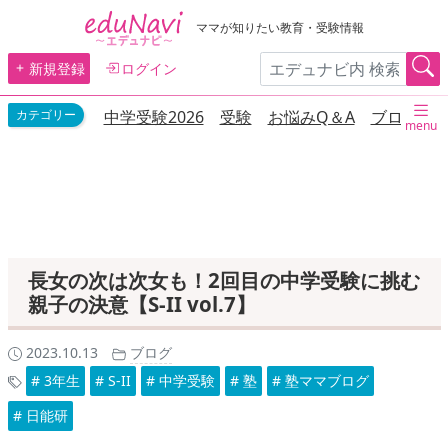
ママが知りたい教育・受験情報
新規登録
ログイン
中学受験2026
受験
お悩みQ＆A
ブログ
menu
長女の次は次女も！2回目の中学受験に挑む
親子の決意【S-II vol.7】
2023.10.13
ブログ
# 3年生
# S-II
# 中学受験
# 塾
# 塾ママブログ
# 日能研