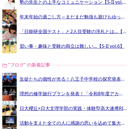
塾の先生との上手なコミュニケーション【S-II vol.10】
年末年始の過ごし方～まだまだ勉強も遊びもゆっくりじっくり～【S-II vol.9】
「日能研全国テスト」と2人目受験の洗礼とは…【S-II vol.8】
習い事・趣味と受験の両立は難しい…【S-II vol.6】
"ブログ" の新着記事
生徒たちの個性が光る！八王子中学校の探究発表会 【エデュスタッフ訪問記】
理想の修学旅行プランを発表！「令和8年度アカデミア明誠」レポート【エデュスタッフ訪問記】
日大櫻丘×日大文理学部の実践・体験型高大連携RINGS【エデュスタッフ訪問記】
活動を支えた全ての人に感謝の思いを込めて集大成のダンス！日大明誠ダンス部自主公演「Gift」【エデュスタッフ訪問記】