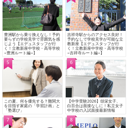
豊洲駅から乗り換えなし！予約
吉祥寺駅からのアクセス良好！
要らずの学校見学で雰囲気を感
予約なしで学校見学が可能な立
じよう【エデュスタッフが行
教新座【エデュスタッフが行
く！立教新座中学校・高等学校
く！立教新座中学校・高等学校
−豊洲ルート編−】
−吉祥寺ルート編−】
この夏、何を優先する？難関大
【中学受験2026】頌栄女子、
を目指す家庭の「学習計画」と
白百合は面接なしに！私立女子
「塾選び」
中学校の入試面接最新情報