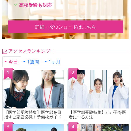
高校受験も対応
詳細・ダウンロードはこちら
アクセスランキング
今日
1週間
1ヶ月
【医学部受験特集】医学部を目
【医学部受験特集】わが子を医
指すご家庭必見！予備校ガイド
者にする方法