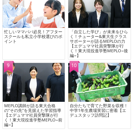
忙しいママパパ必見！アフター
「自立した学び」が未来をひら
スクールも私立小学校選びのポ
く！チューター&東大生クラス
イント
サポーターが語るMEPLOの力
【エデュママ社員突撃隊が行
く！東大現役進学塾MEPLO−後
編−】
MEPLO講師が語る東大合格
自分たちで育てた野菜を収穫！
の“その先”を見据えた学習指導
中学1年生農場実習に密着【エ
【エデュママ社員突撃隊が行
デュスタッフ訪問記】
く！東大現役進学塾MEPLO−前
編−】