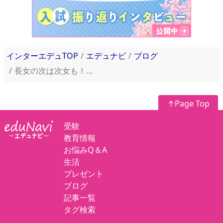
インターエデュTOP
エデュナビ
ブログ
長女の次は次女も！2回目の中学受験に挑む親子の決意【S-II vol.7】
↑Page Top
受験
教育情報
お悩みQ＆A
生活
プレゼント
ブログ
記事一覧
タグ検索