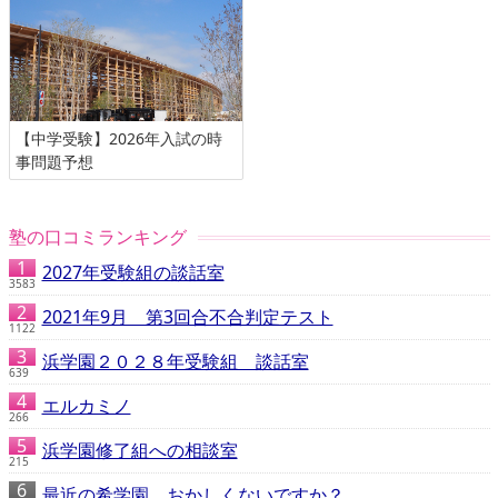
【中学受験】2026年入試の時
事問題予想
塾の口コミランキング
2027年受験組の談話室
3583
2021年9月 第3回合不合判定テスト
1122
浜学園２０２８年受験組 談話室
639
エルカミノ
266
浜学園修了組への相談室
215
最近の希学園、おかしくないですか？