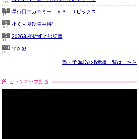
212
早稲田アカデミー ＶＳ サピックス
121
小６－夏期集中特訓
107
2026年受験組の談話室
89
平岡塾
89
塾・予備校の掲示板一覧はこちら
ピックアップ動画